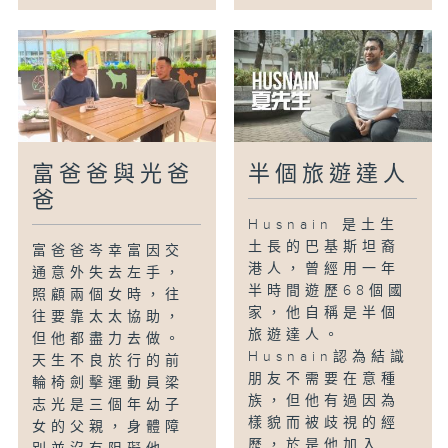
富爸爸與光爸
半個旅遊達人
爸
Husnain 是土生
土長的巴基斯坦裔
富爸爸岑幸富因交
港人，曾經用一年
通意外失去左手，
半時間遊歷68個國
照顧兩個女時，往
家，他自稱是半個
往要靠太太協助，
旅遊達人。
但他都盡力去做。
Husnain認為結識
天生不良於行的前
朋友不需要在意種
輪椅劍擊運動員梁
族，但他有過因為
志光是三個年幼子
樣貌而被歧視的經
女的父親，身體障
歷，於是他加入...