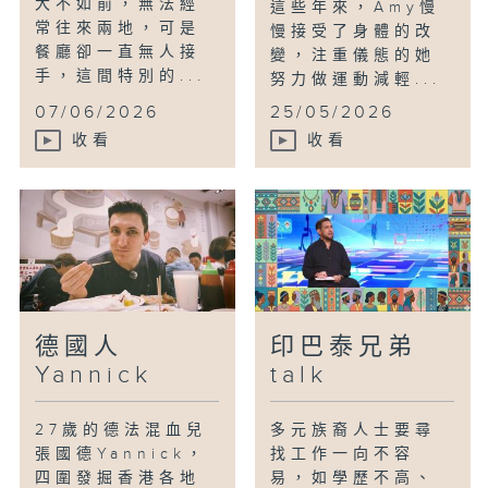
大不如前，無法經
這些年來，Amy慢
常往來兩地，可是
慢接受了身體的改
餐廳卻一直無人接
變，注重儀態的她
手，這間特別的...
努力做運動減輕...
07/06/2026
25/05/2026
收看
收看
德國人
印巴泰兄弟
Yannick
talk
27歲的德法混血兒
多元族裔人士要尋
張國德Yannick，
找工作一向不容
四圍發掘香港各地
易，如學歷不高、