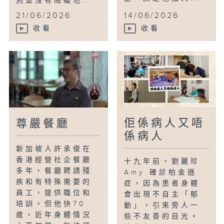
別並沒有阻礙他...
21/06/2026
14/06/2026
收看
收看
佢係病人又唔
尊嚴餐廳
係病人
新加坡人許承俊在
香港經營社企餐廳
十九年前，劉麗珍
多年，餐廳聘請殘
Amy 確診柏金遜
疾和有特殊需要的
症，因為患者身體
員工，提供職位和
會出現不自主「郁
培訓。但他快70
動」，引來旁人一
歲，近年身體情況
些不友善的目光。