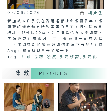
07/06/2026
相片集
新加坡人許承俊在香港經營社企餐廳多年，餐
廳聘請殘疾和有特殊需要的員工，提供職位和
培訓。但他快70歲，近年身體情況大不如前，
無法經常往來兩地，可是餐廳卻一直無人接
手，這間特別的餐廳會如何發展下去呢?主持
Angel和富爸爸會去了解一下。
Tag:
共融
,
包容
,
殘疾
,
多元族裔
,
多元化
集數
EPISODES