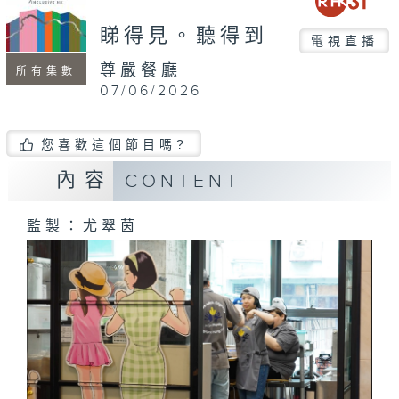
seconds
睇得見。聽得到
電視直播
尊嚴餐廳
所有集數
07/06/2026
您喜歡這個節目嗎?
內容
CONTENT
監製：尤翠茵