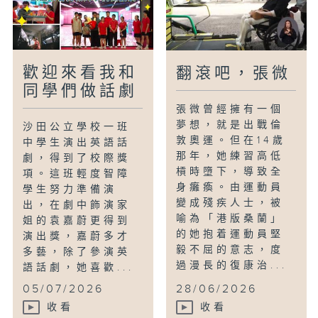
歡迎來看我和
翻滾吧，張微
同學們做話劇
張微曾經擁有一個
夢想，就是出戰倫
沙田公立學校一班
敦奧運。但在14歲
中學生演出英語話
那年，她練習高低
劇，得到了校際獎
槓時墮下，導致全
項。這班輕度智障
身癱瘓。由運動員
學生努力準備演
變成殘疾人士，被
出，在劇中飾演家
喻為「港版桑蘭」
姐的袁嘉蔚更得到
的她抱着運動員堅
演出獎，嘉蔚多才
毅不屈的意志，度
多藝，除了參演英
過漫長的復康治...
語話劇，她喜歡...
05/07/2026
28/06/2026
收看
收看