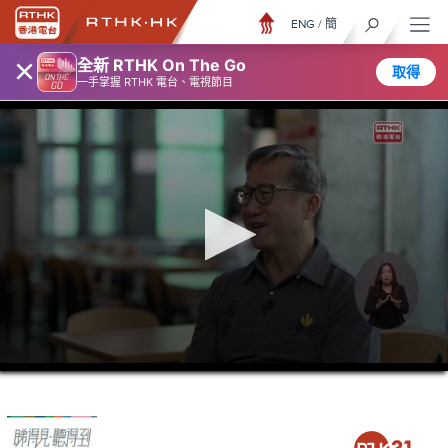
ENG
/
簡
×
全新 RTHK On The Go
取得
一手掌握 RTHK 電台、電視節目
0
seconds
of
26
minutes,
6