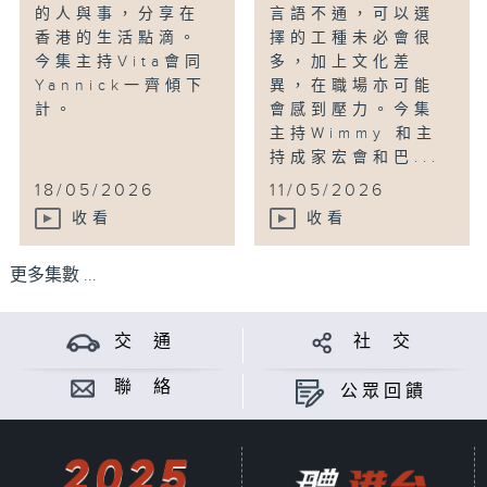
的人與事，分享在
言語不通，可以選
香港的生活點滴。
擇的工種未必會很
今集主持Vita會同
多，加上文化差
Yannick一齊傾下
異，在職場亦可能
計。
會感到壓力。今集
主持Wimmy 和主
持成家宏會和巴...
18/05/2026
11/05/2026
收看
收看
更多集數 ...
交 通
社 交
聯 絡
公眾回饋