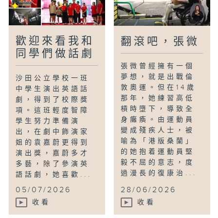
歡迎來看我和
翻滾吧，張微
同學們做話劇
張微曾經擁有一個
夢想，就是出戰倫
沙田公立學校一班
敦奧運。但在14歲
中學生演出英語話
那年，她練習高低
劇，得到了校際獎
槓時墮下，導致全
項。這班輕度智障
身癱瘓。由運動員
學生努力準備演
變成殘疾人士，被
出，在劇中飾演家
喻為「港版桑蘭」
姐的袁嘉蔚更得到
的她抱着運動員堅
演出獎，嘉蔚多才
毅不屈的意志，度
多藝，除了參演英
過漫長的復康治...
語話劇，她喜歡...
05/07/2026
28/06/2026
收看
收看