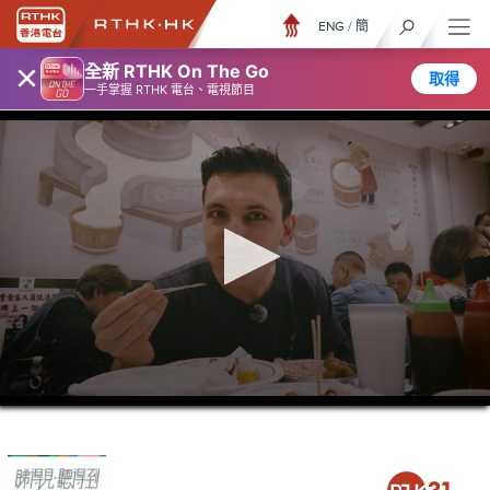
ENG
/
簡
×
全新 RTHK On The Go
取得
一手掌握 RTHK 電台、電視節目
0
seconds
of
26
minutes,
7