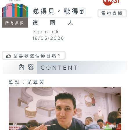
seconds
睇得見。聽得到
電視直播
德國人
所有集數
Yannick
18/05/2026
您喜歡這個節目嗎?
內容
CONTENT
監製：尤翠茵