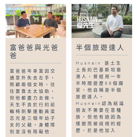
富爸爸與光爸
半個旅遊達人
爸
Husnain 是土生
土長的巴基斯坦裔
富爸爸岑幸富因交
港人，曾經用一年
通意外失去左手，
半時間遊歷68個國
照顧兩個女時，往
家，他自稱是半個
往要靠太太協助，
旅遊達人。
但他都盡力去做。
Husnain認為結識
天生不良於行的前
朋友不需要在意種
輪椅劍擊運動員梁
族，但他有過因為
志光是三個年幼子
樣貌而被歧視的經
女的父親，身體障
歷，於是他加入...
別並沒有阻礙他...