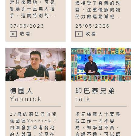
常往來兩地，可是
慢接受了身體的改
餐廳卻一直無人接
變，注重儀態的她
手，這間特別的...
努力做運動減輕...
07/06/2026
25/05/2026
收看
收看
德國人
印巴泰兄弟
Yannick
talk
27歲的德法混血兒
多元族裔人士要尋
張國德Yannick，
找工作一向不容
四圍發掘香港各地
易，如學歷不高、
的人與事，分享在
言語不通，可以選