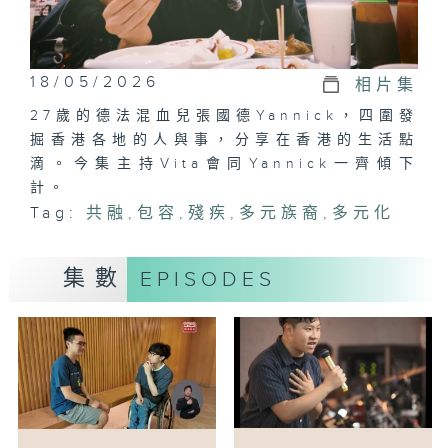
18/05/2026
相片集
27歲的德法混血兒張國德Yannick，四圍發
掘香港各地的人與事，分享在香港的生活點
滴。今集主持Vita會同Yannick一齊傾下
計。
Tag:
共融
,
包容
,
殘疾
,
多元族裔
,
多元化
集數
EPISODES