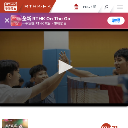
ENG
/
簡
×
全新 RTHK On The Go
取得
一手掌握 RTHK 電台、電視節目
0
seconds
of
23
minutes,
6