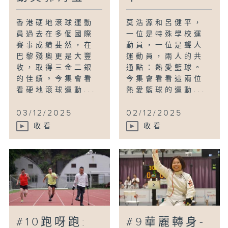
香港硬地滾球運動
莫浩源和呂健平，
員過去在多個國際
一位是特殊學校運
賽事成績斐然，在
動員，一位是聾人
巴黎殘奧更是大豐
運動員，兩人的共
收，取得三金二銀
通點：熱愛籃球。
的佳績。今集會看
今集會看看這兩位
看硬地滾球運動...
熱愛籃球的運動...
03/12/2025
02/12/2025
收看
收看
#10跑呀跑:
#9華麗轉身-