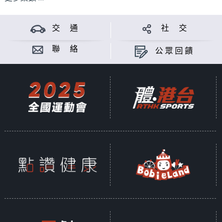
交 通
社 交
聯 絡
公眾回饋