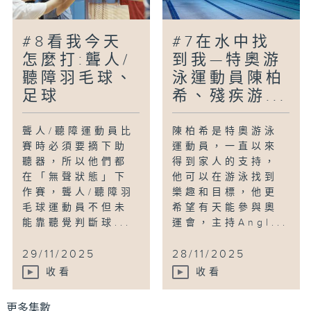
#8看我今天
#7在水中找
怎麼打:聾人/
到我—特奧游
聽障羽毛球、
泳運動員陳柏
足球
希、殘疾游...
聾人/聽障運動員比
陳柏希是特奧游泳
賽時必須要摘下助
運動員，一直以來
聽器，所以他們都
得到家人的支持，
在「無聲狀態」下
他可以在游泳找到
作賽，聾人/聽障羽
樂趣和目標，他更
毛球運動員不但未
希望有天能參與奧
能靠聽覺判斷球...
運會，主持Angl...
29/11/2025
28/11/2025
收看
收看
更多集數 ...