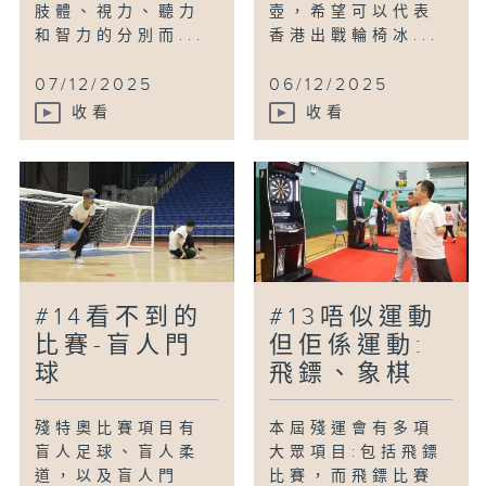
肢體、視力、聽力
壺，希望可以代表
和智力的分別而...
香港出戰輪椅冰...
07/12/2025
06/12/2025
收看
收看
#14看不到的
#13唔似運動
比賽-盲人門
但佢係運動:
球
飛鏢、象棋
殘特奧比賽項目有
本屆殘運會有多項
盲人足球、盲人柔
大眾項目:包括飛鏢
道，以及盲人門
比賽，而飛鏢比賽