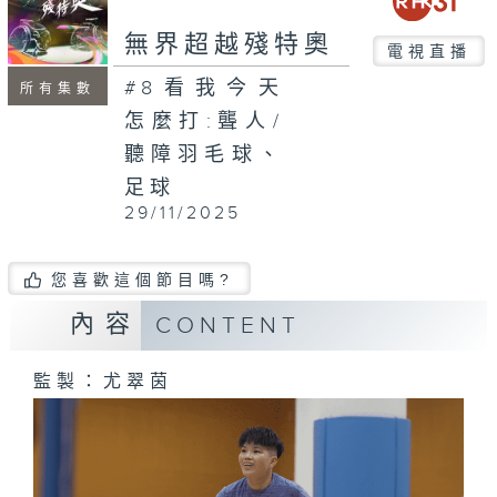
seconds
無界超越殘特奧
電視直播
#8看我今天
所有集數
怎麼打:聾人/
聽障羽毛球、
足球
29/11/2025
您喜歡這個節目嗎?
內容
CONTENT
監製：尤翠茵