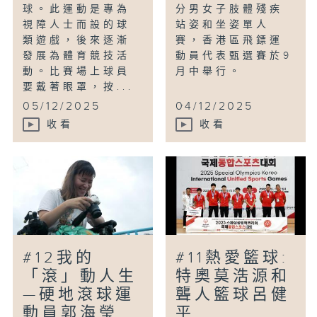
球。此運動是專為
分男女子肢體殘疾
視障人士而設的球
站姿和坐姿單人
類遊戲，後來逐漸
賽，香港區飛鏢運
發展為體育競技活
動員代表甄選賽於9
動。比賽場上球員
月中舉行。
要戴著眼罩，按...
...
05/12/2025
04/12/2025
收看
收看
#12我的
#11熱愛籃球:
「滾」動人生
特奧莫浩源和
—硬地滾球運
聾人籃球呂健
動員郭海瑩
平