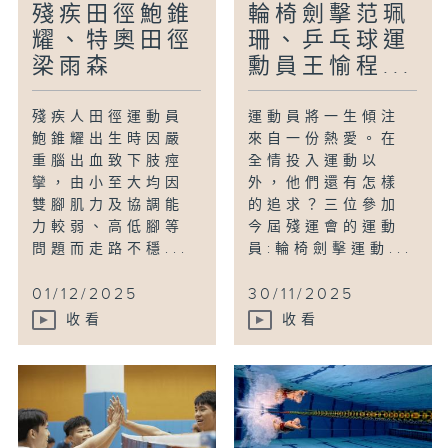
殘疾田徑鮑錐
輪椅劍擊范珮
耀、特奧田徑
珊、乒乓球運
梁雨森
勳員王愉程...
殘疾人田徑運動員
運動員將一生傾注
鮑錐耀出生時因嚴
來自一份熱愛。在
重腦出血致下肢痙
全情投入運動以
攣，由小至大均因
外，他們還有怎樣
雙腳肌力及協調能
的追求？三位參加
力較弱、高低腳等
今屆殘運會的運動
問題而走路不穩...
員:輪椅劍擊運動...
01/12/2025
30/11/2025
收看
收看