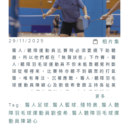
29/11/2025
相片集
聾人/聽障運動員比賽時必須要摘下助聽
器，所以他們都在「無聲狀態」下作賽，聾
人/聽障羽毛球運動員不但未能靠聽覺判斷
球從哪裡來，比賽時亦聽不到觀眾的打氣
聲，唯有專注、沉著應戰。聾人/聽障羽毛
球運動員陳穎心及劉俊希會跟主持吳祉昊
Marco分享比賽時心情，亦會切磋球技，
更多...
彼此談談在這個無聲賽場上經歷的高高低
Tag:
聾人足球
,
聾人籃球
,
殘特奧
,
聾人聽
低。
障羽毛球運動員劉俊希
,
聾人聽障羽毛球運
殘運會聾人足球率先於今年5月完成比賽，
動員陳穎心
代表香港的一班聾人/聽障足球員首次一連