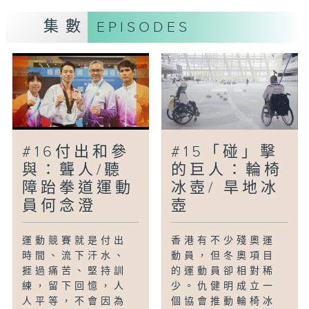
七日大白天在真草地比賽，他們本身均有正
集數
EPISODES
職，平日下班後才能趕往練波，除了要應付
連續數天進行的足球賽事，首輪對賽更遇上
強手，最終仍能在遇上強敵下入球，聾人/
聽障足球運動員鄧浩軒會和教練會一起回顧
這場令他們難忘的殘運會聾人足球比賽。
《拼搏無界限》環節介紹廣東省聾人籃球男
子隊及女子隊。
#16付出和參
#15「碰」擊
與：聾人/聽
的巨人：輪椅
障跆拳道運動
冰壺/ 旱地冰
員何念澄
壺
運動競賽就是付出
香港有不少殘奧運
時間、流下汗水、
動員，但冬奧項目
捱過痛苦、堅持訓
的運動員卻相對稀
練，留下回憶，人
少。仇健明成立一
人平等，不會因為
個協會推動輪椅冰