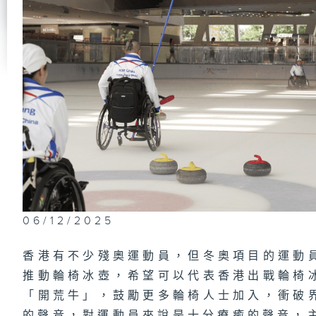
#
田
田
#
劍
球
袁
#
打
06/12/2025
球
香港有不少殘奧運動員，但冬奧項目的運動
推動輪椅冰壺，希望可以代表香港出戰輪椅
#
「開荒牛」，鼓勵更多輪椅人士加入，衝破
—
陳
的聲音，對運動員來說是十分療癒的聲音，主