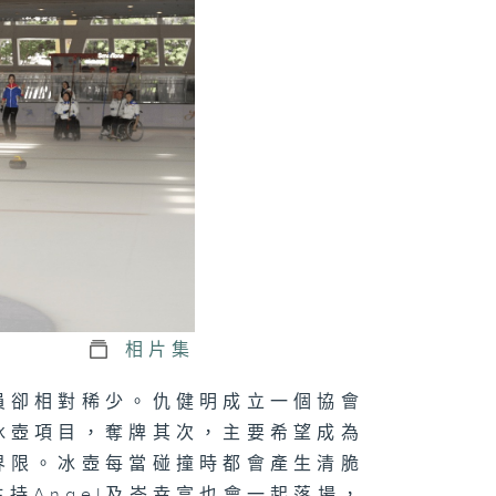
10跑呀跑: 殘疾
徑鮑錐耀、特奧
徑梁雨森
9華麗轉身-輪椅
擊范珮珊、乒乓
運勳員王愉程和
泳琪
8看我今天怎麼
:聾人/聽障羽毛
、足球
相片集
員卻相對稀少。仇健明成立一個協會
冰壺項目，奪牌其次，主要希望成為
7在水中找到我
界限。冰壺每當碰撞時都會產生清脆
特奧游泳運動員
柏希、殘疾游泳
持Angel及岑幸富也會一起落場，