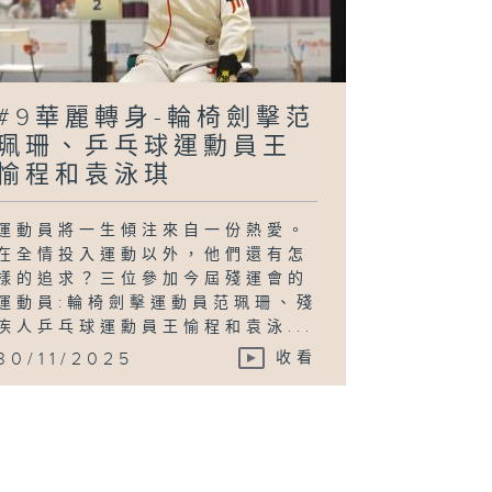
#9華麗轉身-輪椅劍擊范
珮珊、乒乓球運勳員王
愉程和袁泳琪
運動員將一生傾注來自一份熱愛。
在全情投入運動以外，他們還有怎
樣的追求？三位參加今屆殘運會的
運動員:輪椅劍擊運動員范珮珊、殘
疾人乒乓球運勳員王愉程和袁泳...
30/11/2025
收看