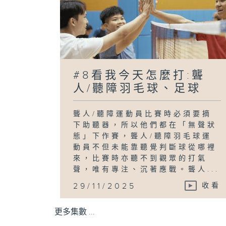
#8看我今天怎麼打:聾
人/聽障羽毛球、足球
聾人/聽障運動員比賽時必須要摘
下助聽器，所以他們都在「無聲狀
態」下作賽，聾人/聽障羽毛球運
動員不但未能靠聽覺判斷球從哪裡
來，比賽時亦聽不到觀眾的打氣
聲，唯有專注、沉著應戰。聾人...
29/11/2025
收看
更多集數 ...