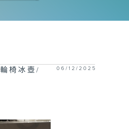
13唔似運動但佢
運動:飛鏢、象
12我的「滾」動
生—硬地滾球運
員郭海瑩
06/12/2025
：輪椅冰壺/
11熱愛籃球: 特
莫浩源和聾人籃
呂健平