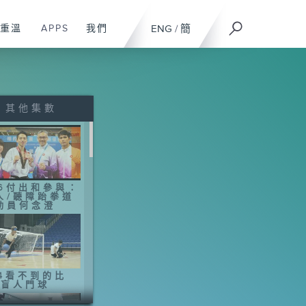
重溫
APPS
我們
ENG
/
簡
其他集數
16付出和參與：
人/聽障跆拳道
動員何念澄
14看不到的比
-盲人門球