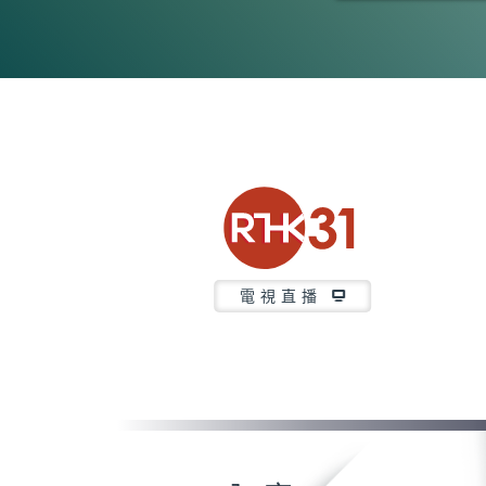
0
seconds
of
23
minutes,
7
seconds
Volume
90%
電視直播