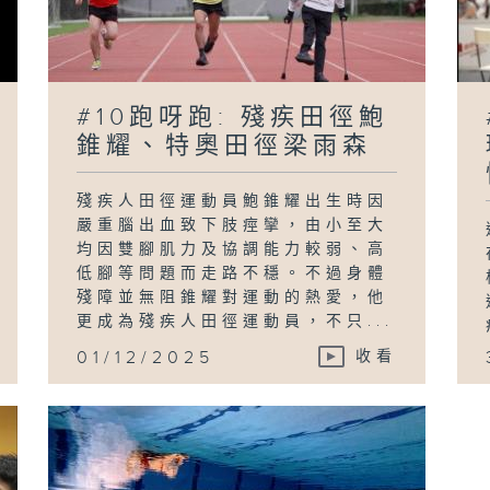
#10跑呀跑: 殘疾田徑鮑
錐耀、特奧田徑梁雨森
殘疾人田徑運動員鮑錐耀出生時因
嚴重腦出血致下肢痙攣，由小至大
均因雙腳肌力及協調能力較弱、高
低腳等問題而走路不穩。不過身體
殘障並無阻錐耀對運動的熱愛，他
更成為殘疾人田徑運動員，不只...
01/12/2025
收看