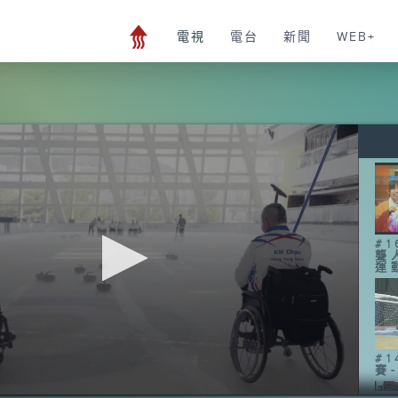
電視
電台
新聞
WEB+
#
聾
運
#
賽