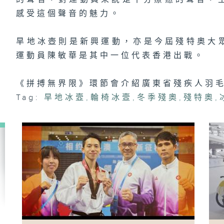
運
感受這個聲音的魅力。
旱地冰壺則是新興運動，亦是今屆殘特奧大
運動員陳敏華是其中一位代表香港出戰。
#
球
乓
伶
《拼搏無界限》環節會介紹廣東省殘疾人羽
Tag:
旱地冰壼
,
輪椅冰壼
,
冬季殘奧
,
殘特奧
,