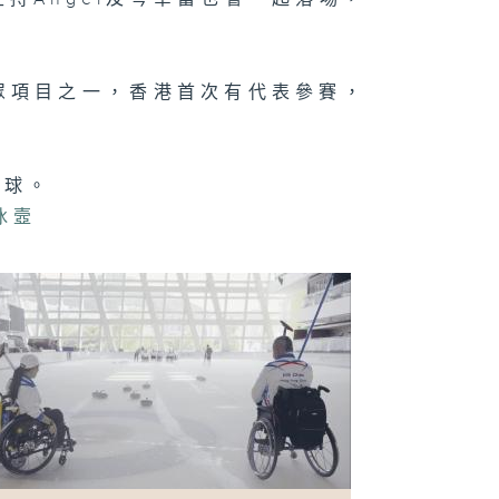
動員區樂詒
眾項目之一，香港首次有代表參賽，
6聾人聽障乒乓
張彥德、特奧乒
球運動員譚詩
、楊城軒
毛球。
冰壼