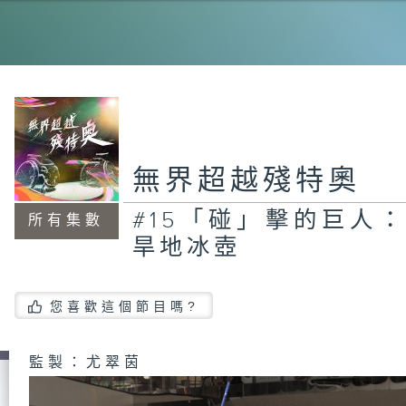
#
係
棋
無界超越殘特奧
#
人
動
#15「碰」擊的巨人
所有集數
旱地冰壺
#
您喜歡這個節目嗎?
奧
球
監製：尤翠茵