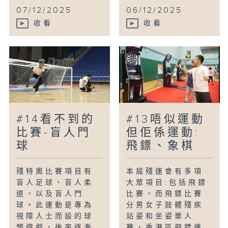
07/12/2025
06/12/2025
收看
收看
#14看不到的
#13唔似運動
比賽-盲人門
但佢係運動:
球
飛鏢、象棋
殘特奧比賽項目有
本屆殘運會有多項
盲人足球、盲人柔
大眾項目:包括飛鏢
道，以及盲人門
比賽，而飛鏢比賽
球。此運動是專為
分男女子肢體殘疾
視障人士而設的球
站姿和坐姿單人
類遊戲，後來逐漸
賽，香港區飛鏢運