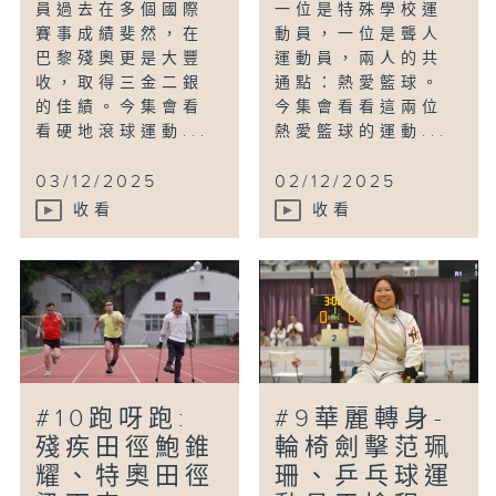
員過去在多個國際
一位是特殊學校運
賽事成績斐然，在
動員，一位是聾人
巴黎殘奧更是大豐
運動員，兩人的共
收，取得三金二銀
通點：熱愛籃球。
的佳績。今集會看
今集會看看這兩位
看硬地滾球運動...
熱愛籃球的運動...
03/12/2025
02/12/2025
收看
收看
#10跑呀跑:
#9華麗轉身-
殘疾田徑鮑錐
輪椅劍擊范珮
耀、特奧田徑
珊、乒乓球運