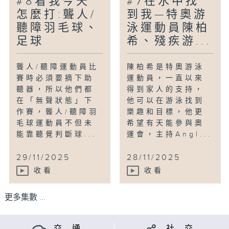
#8看我今天
#7在水中找
怎麼打:聾人/
到我—特奧游
聽障羽毛球、
泳運動員陳柏
足球
希、殘疾游...
聾人/聽障運動員比
陳柏希是特奧游泳
賽時必須要摘下助
運動員，一直以來
聽器，所以他們都
得到家人的支持，
在「無聲狀態」下
他可以在游泳找到
作賽，聾人/聽障羽
樂趣和目標，他更
毛球運動員不但未
希望有天能參與奧
能靠聽覺判斷球...
運會，主持Angl...
29/11/2025
28/11/2025
收看
收看
更多集數 ...
交 通
社 交