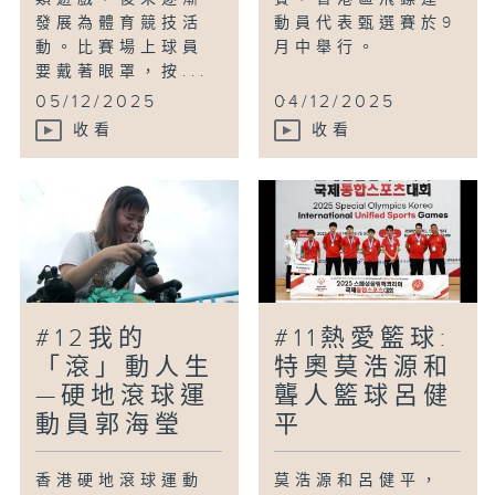
發展為體育競技活
動員代表甄選賽於9
動。比賽場上球員
月中舉行。
要戴著眼罩，按...
...
05/12/2025
04/12/2025
收看
收看
#12我的
#11熱愛籃球:
「滾」動人生
特奧莫浩源和
—硬地滾球運
聾人籃球呂健
動員郭海瑩
平
香港硬地滾球運動
莫浩源和呂健平，