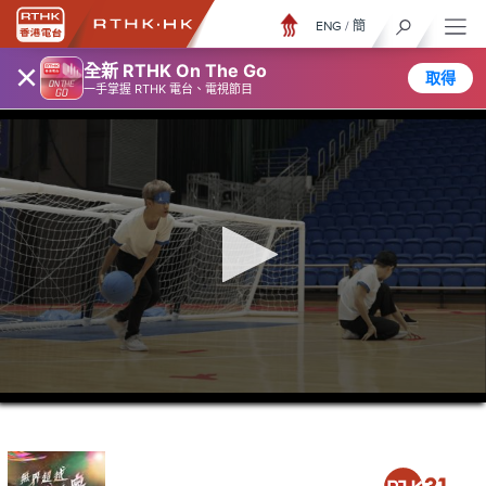
ENG
/
簡
×
全新 RTHK On The Go
取得
一手掌握 RTHK 電台、電視節目
0
seconds
of
23
minutes,
7