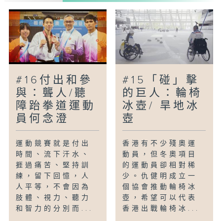
成家宏Karan三人均熱愛球類運動，他們亦
會一同參與。本身是草地滾球全職運動員的
子朗，對未來有甚麼期望？
《拼搏無界限》環節會介紹廣東省盲人足
球。
#16付出和參
#15「碰」擊
與：聾人/聽
的巨人：輪椅
障跆拳道運動
冰壺/ 旱地冰
員何念澄
壺
運動競賽就是付出
香港有不少殘奧運
時間、流下汗水、
動員，但冬奧項目
捱過痛苦、堅持訓
的運動員卻相對稀
練，留下回憶，人
少。仇健明成立一
人平等，不會因為
個協會推動輪椅冰
肢體、視力、聽力
壺，希望可以代表
和智力的分別而...
香港出戰輪椅冰...