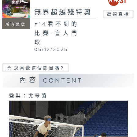
seconds
無界超越殘特奧
電視直播
#14看不到的
所有集數
比賽-盲人門
球
05/12/2025
您喜歡這個節目嗎?
內容
CONTENT
監製：尤翠茵