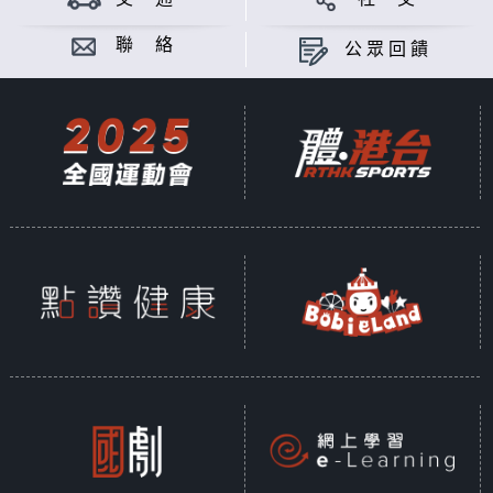
聯 絡
公眾回饋