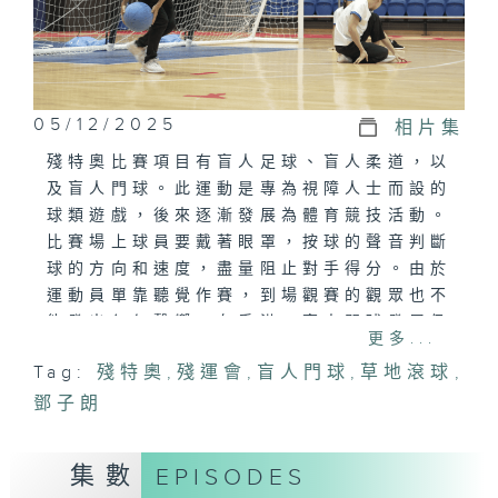
05/12/2025
相片集
殘特奧比賽項目有盲人足球、盲人柔道，以
及盲人門球。此運動是專為視障人士而設的
球類遊戲，後來逐漸發展為體育競技活動。
比賽場上球員要戴著眼罩，按球的聲音判斷
球的方向和速度，盡量阻止對手得分。由於
運動員單靠聽覺作賽，到場觀賽的觀眾也不
能發出任何聲響。在香港，盲人門球發展仍
更多...
屬起步階段，但熱愛此運動的侯仲銘認為這
Tag:
殘特奧
,
殘運會
,
盲人門球
,
草地滾球
,
是盲人運動中少有的「隊制運動」，健視人
鄧子朗
士亦能一同體驗，有助推動共融。
視障運動員鄧子朗今集亦會參與體驗盲人門
集數
EPISODES
球，主持鄭沛彣Mary、温嘉希Wimmy、