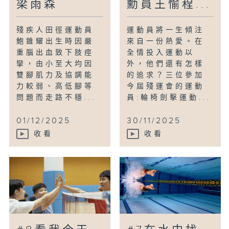
梁雨森
勳員王愉程...
殘疾人田徑運動員
運動員將一生傾注
鮑錐耀出生時因嚴
來自一份熱愛。在
重腦出血致下肢痙
全情投入運動以
攣，由小至大均因
外，他們還有怎樣
雙腳肌力及協調能
的追求？三位參加
力較弱、高低腳等
今屆殘運會的運動
問題而走路不穩...
員:輪椅劍擊運動...
01/12/2025
30/11/2025
收看
收看