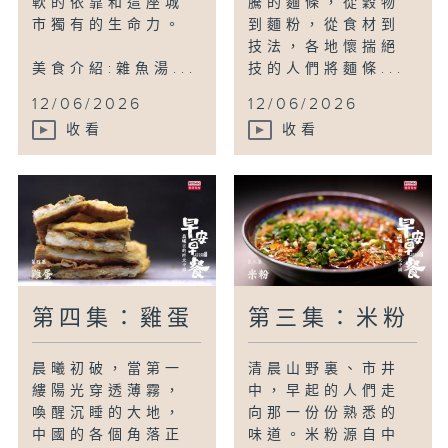
軟的依靠和這座城
騰的麵條，從穀物
市獨有的生命力。
到麵粉，從食材到
技法，各地懷揣絕
美食介紹:雜魚湯...
技的人們將麵條...
12/06/2026
12/06/2026
收看
收看
第四集：雞蛋
第三集：米粉
晨曦初破，當第一
清晨山野裏、市井
縷陽光穿透薄霧，
中，早起的人們走
喚醒沉睡的大地，
向那一份份熟悉的
中國的各個角落正
味道。米粉源自中