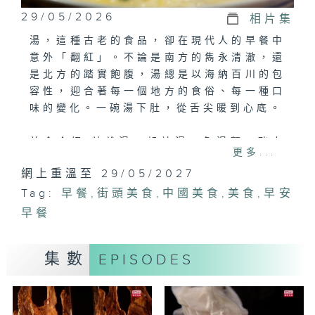
29/05/2026
相片集
湯，這種古老的食品，卻在現代人的早餐中
意外「翻紅」。不論是南方的雋永清澈，還
是北方的踏實飽腹，湯總是以海納百川的包
容性，迎合著每一個地方的食俗、每一種口
味的變化。一碗湯下肚，從舌尖暖到心底。
美食介紹:羊雜湯，胡辣湯，魚湯麵，豬血
更多...
湯
網上重溫至 29/05/2027
Tag:
早餐
,
街頭美食
,
中國美食
,
美食
,
早安
早餐
集數
EPISODES