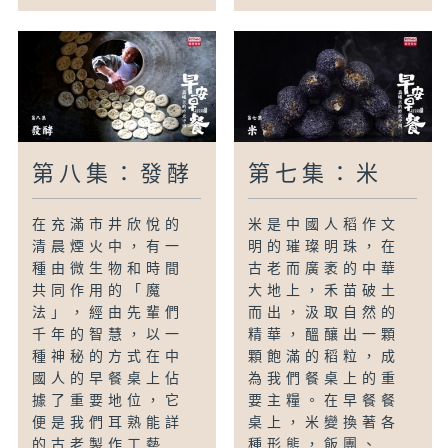
第八集：發酵
第七集：米
在充滿市井欣悅的
米是中國人稻作文
清晨煙火中，有一
明的璀璨明珠，在
種由微生物和時間
古老而廣袤的中華
共同作用的「魔
大地上，禾苗破土
法」，經由先輩們
而出，汲取自然的
千年的智慧，以一
精華，醞釀出一顆
種神秘的方式在中
顆飽滿的稻粒，成
國人的早餐桌上佔
為我們餐桌上的重
據了重要地位，它
要主糧。在早餐餐
便是我們耳熟能詳
桌上，米變換著各
的古老製作工藝...
種形態，飯團、...