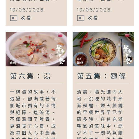
19/06/2026
19/06/2026
收看
收看
第六集：湯
第五集：麵條
一碗湯的故事，不
清晨，陽光灑向大
張揚，卻滿載著每
地，沉睡的城市漸
個城市獨有的溫情
漸蘇醒，煙火繚繞
與記憶。這碗湯，
的早餐世界早已忙
不僅溫潤了脾胃，
碌多時，在這充滿
更溫暖了心靈，成
朝氣的美味中，總
為每個人心中最柔
少不了一碗熱氣騰