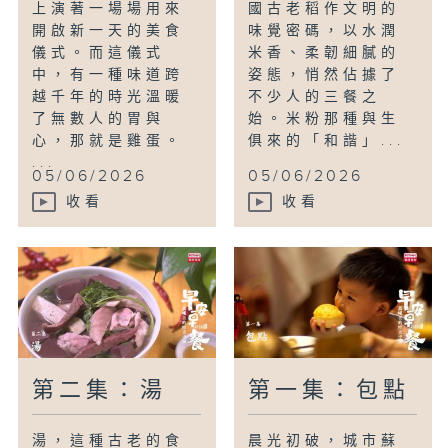
上演著一場場用來
國古老稻作文明的
開啟新一天的美食
味覺密碼，以水潤
儀式。而這儀式
米香、柔韌細膩的
中，有一種味道跨
姿態，悄然佔據了
越千年的時光溫暖
不少人的三餐之
了無數人的胃與
始。米粉那種與生
心，那就是雞蛋。
俱來的「和諧」...
...
05/06/2026
05/06/2026
收看
收看
第二集：湯
第一集：包點
湯，這種古老的食
晨光初破，城市蘇