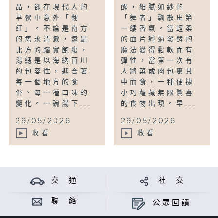
品，卻在現代人的
醒，細膩如紗的
早餐中意外「翻
「舞者」飄散出第
紅」。不論是南方
一縷香氣。當輕柔
的雋永清澈，還是
的面片經過發酵的
北方的踏實飽腹，
魔法變得鬆軟而有
湯總是以海納百川
彈性，當第一次有
的包容性，迎合著
人將菜或肉包裹其
每一個地方的食
中而食，一種便捷
俗、每一種口味的
小巧蘊藏無限驚喜
變化。一碗湯下...
的食物出現。早...
29/05/2026
29/05/2026
收看
收看
交 通
社 交
聯 絡
公眾回饋