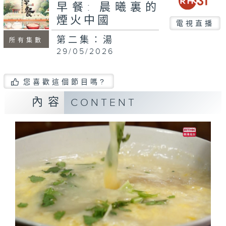
早餐: 晨曦裏的
煙火中國
電視直播
第二集：湯
所有集數
29/05/2026
您喜歡這個節目嗎?
內容
CONTENT