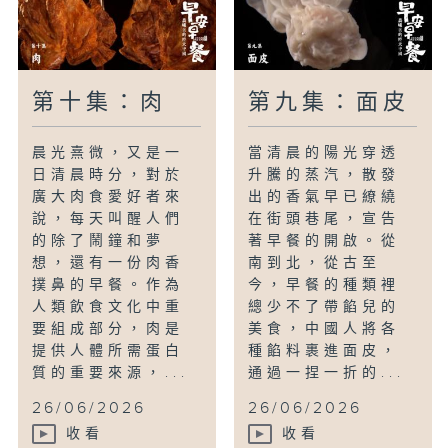
第十集：肉
第九集：面皮
晨光熹微，又是一
當清晨的陽光穿透
日清晨時分，對於
升騰的蒸汽，散發
廣大肉食愛好者來
出的香氣早已繚繞
說，每天叫醒人們
在街頭巷尾，宣告
的除了鬧鐘和夢
著早餐的開啟。從
想，還有一份肉香
南到北，從古至
撲鼻的早餐。作為
今，早餐的種類裡
人類飲食文化中重
總少不了帶餡兒的
要組成部分，肉是
美食，中國人將各
提供人體所需蛋白
種餡料裹進面皮，
質的重要來源，...
通過一捏一折的...
26/06/2026
26/06/2026
收看
收看