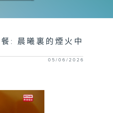
八集：發酵
七集：米
早餐: 晨曦裏的煙火中
05/06/2026
六集：湯
五集：麵條