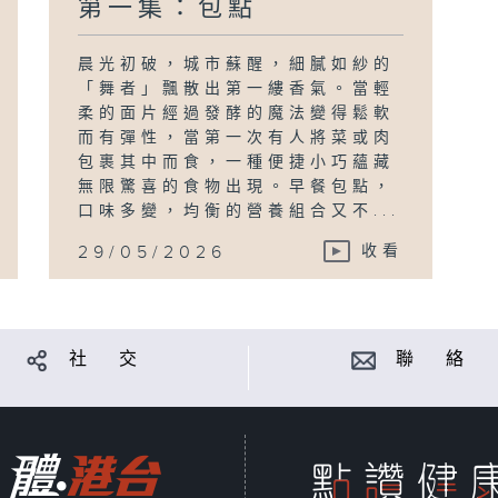
第一集：包點
晨光初破，城市蘇醒，細膩如紗的
「舞者」飄散出第一縷香氣。當輕
柔的面片經過發酵的魔法變得鬆軟
而有彈性，當第一次有人將菜或肉
包裹其中而食，一種便捷小巧蘊藏
無限驚喜的食物出現。早餐包點，
口味多變，均衡的營養組合又不...
29/05/2026
收看
社 交
聯 絡