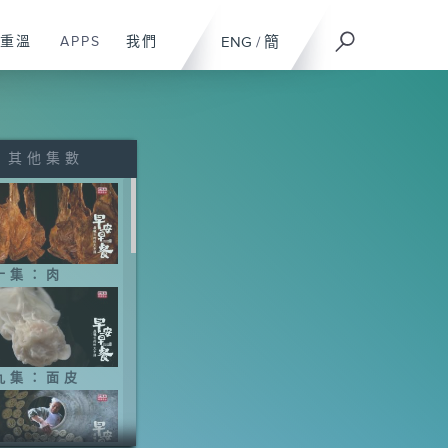
重溫
APPS
我們
ENG
/
簡
其他集數
十集：肉
九集：面皮