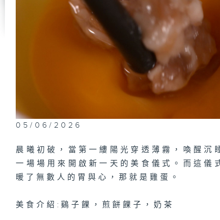
第
第
第
05/06/2026
晨曦初破，當第一縷陽光穿透薄霧，喚醒沉
一場場用來開啟新一天的美食儀式。而這儀
暖了無數人的胃與心，那就是雞蛋。
美食介紹:鷄子餜，煎餅餜子，奶茶