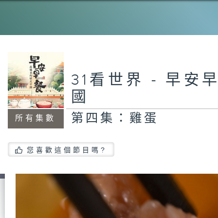
第
第
31看世界 - 早安
國
第四集：雞蛋
第
所有集數
您喜歡這個節目嗎?
第