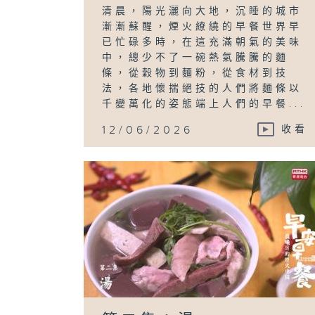
清晨，陽光灑向大地，沉睡的城市
漸漸蘇醒，煙火繚繞的早餐世界早
已忙碌多時，在這充滿朝氣的美味
中，總少不了一碗熱氣騰騰的麵
條，從穀物到麵粉，從食材到技
法，各地懷揣絕技的人們將麵條以
千變萬化的姿態端上人們的早餐...
12/06/2026
收看