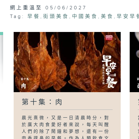
網上重溫至 05/06/2027
Tag:
早餐
,
街頭美食
,
中國美食
,
美食
,
早安早
第十集：肉
晨光熹微，又是一日清晨時分，對
於廣大肉食愛好者來說，每天叫醒
人們的除了鬧鐘和夢想，還有一份
肉香撲鼻的早餐。作為人類飲食文