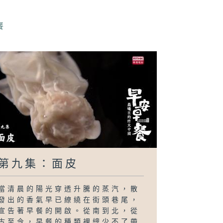
餐
第九集：面皮
當清晨的陽光穿透升騰的蒸汽，散
發出的香氣早已繚繞在街頭巷尾，
宣告著早餐的開啟。從南到北，從
古至今，早餐的種類裡總少不了帶