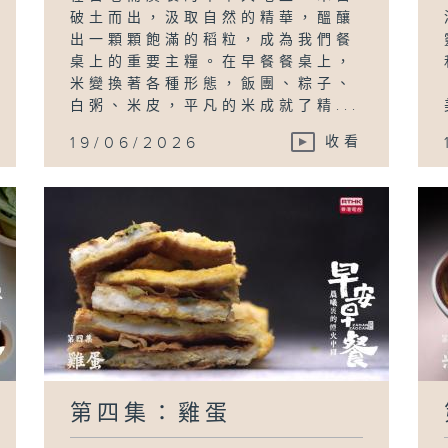
破土而出，汲取自然的精華，醞釀
出一顆顆飽滿的稻粒，成為我們餐
桌上的重要主糧。在早餐餐桌上，
米變換著各種形態，飯團、粽子、
白粥、米皮，平凡的米成就了精...
19/06/2026
收看
第四集：雞蛋