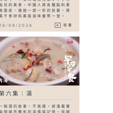
餡兒的美食，中國人將各種餡料裹
進面皮，通過一捏一折的技藝，將
萬千食材和萬般滋味彙聚一堂。
...
26/06/2026
收看
第六集：湯
一碗湯的故事，不張揚，卻滿載著
每個城市獨有的溫情與記憶。這碗