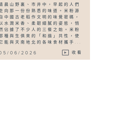
清晨山野裏、市井中，早起的人們
走向那一份份熟悉的味道。米粉源
自中國古老稻作文明的味覺密碼，
以水潤米香、柔韌細膩的姿態，悄
然佔據了不少人的三餐之始。米粉
那種與生俱來的「和諧」共性，使
它能與天南地北的各味食材攜手...
05/06/2026
收看