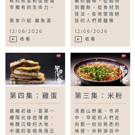
軟的依靠和這座城
騰的麵條，從穀物
市獨有的生命力。
到麵粉，從食材到
技法，各地懷揣絕
美食介紹:雜魚湯...
技的人們將麵條...
12/06/2026
12/06/2026
收看
收看
第四集：雞蛋
第三集：米粉
晨曦初破，當第一
清晨山野裏、市井
縷陽光穿透薄霧，
中，早起的人們走
喚醒沉睡的大地，
向那一份份熟悉的
中國的各個角落正
味道。米粉源自中