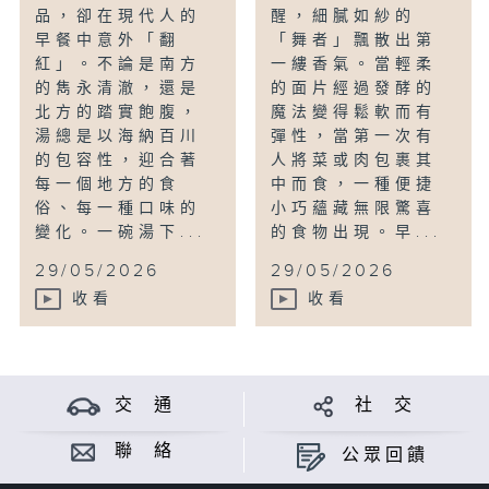
品，卻在現代人的
醒，細膩如紗的
早餐中意外「翻
「舞者」飄散出第
紅」。不論是南方
一縷香氣。當輕柔
的雋永清澈，還是
的面片經過發酵的
北方的踏實飽腹，
魔法變得鬆軟而有
湯總是以海納百川
彈性，當第一次有
的包容性，迎合著
人將菜或肉包裹其
每一個地方的食
中而食，一種便捷
俗、每一種口味的
小巧蘊藏無限驚喜
變化。一碗湯下...
的食物出現。早...
29/05/2026
29/05/2026
收看
收看
交 通
社 交
聯 絡
公眾回饋