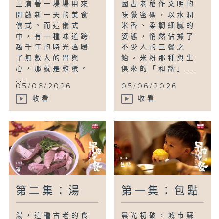
上演著一場場用來
國古老稻作文明的
開啟新一天的美食
味覺密碼，以水潤
儀式。而這儀式
米香、柔韌細膩的
中，有一種味道跨
姿態，悄然佔據了
越千年的時光溫暖
不少人的三餐之
了無數人的胃與
始。米粉那種與生
心，那就是雞蛋。
俱來的「和諧」...
...
05/06/2026
05/06/2026
收看
收看
第二集：湯
第一集：包點
湯，這種古老的食
晨光初破，城市蘇