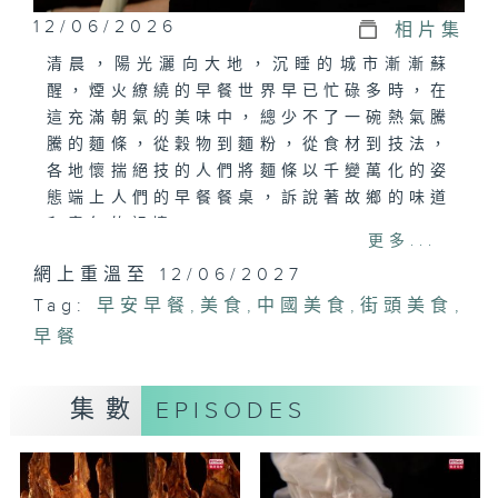
12/06/2026
相片集
清晨，陽光灑向大地，沉睡的城市漸漸蘇
醒，煙火繚繞的早餐世界早已忙碌多時，在
這充滿朝氣的美味中，總少不了一碗熱氣騰
騰的麵條，從穀物到麵粉，從食材到技法，
各地懷揣絕技的人們將麵條以千變萬化的姿
態端上人們的早餐餐桌，訴說著故鄉的味道
和童年的記憶。
更多...
網上重溫至 12/06/2027
美食介紹:蘭州牛肉麵，
Tag:
早安早餐
,
美食
,
中國美食
,
街頭美食
,
早餐
集數
EPISODES