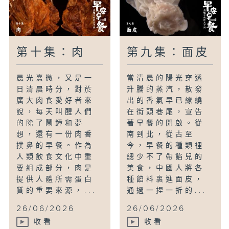
第十集：肉
第九集：面皮
晨光熹微，又是一
當清晨的陽光穿透
日清晨時分，對於
升騰的蒸汽，散發
廣大肉食愛好者來
出的香氣早已繚繞
說，每天叫醒人們
在街頭巷尾，宣告
的除了鬧鐘和夢
著早餐的開啟。從
想，還有一份肉香
南到北，從古至
撲鼻的早餐。作為
今，早餐的種類裡
人類飲食文化中重
總少不了帶餡兒的
要組成部分，肉是
美食，中國人將各
提供人體所需蛋白
種餡料裹進面皮，
質的重要來源，...
通過一捏一折的...
26/06/2026
26/06/2026
收看
收看