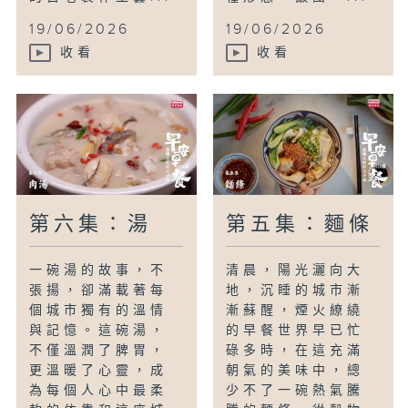
19/06/2026
19/06/2026
收看
收看
第六集：湯
第五集：麵條
一碗湯的故事，不
清晨，陽光灑向大
張揚，卻滿載著每
地，沉睡的城市漸
個城市獨有的溫情
漸蘇醒，煙火繚繞
與記憶。這碗湯，
的早餐世界早已忙
不僅溫潤了脾胃，
碌多時，在這充滿
更溫暖了心靈，成
朝氣的美味中，總
為每個人心中最柔
少不了一碗熱氣騰