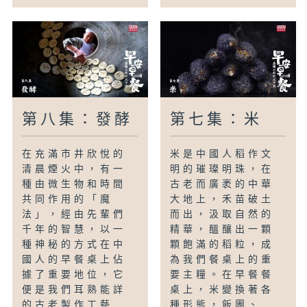
第八集：發酵
第七集：米
在充滿市井欣悅的
米是中國人稻作文
清晨煙火中，有一
明的璀璨明珠，在
種由微生物和時間
古老而廣袤的中華
共同作用的「魔
大地上，禾苗破土
法」，經由先輩們
而出，汲取自然的
千年的智慧，以一
精華，醞釀出一顆
種神秘的方式在中
顆飽滿的稻粒，成
國人的早餐桌上佔
為我們餐桌上的重
據了重要地位，它
要主糧。在早餐餐
便是我們耳熟能詳
桌上，米變換著各
的古老製作工藝...
種形態，飯團、...