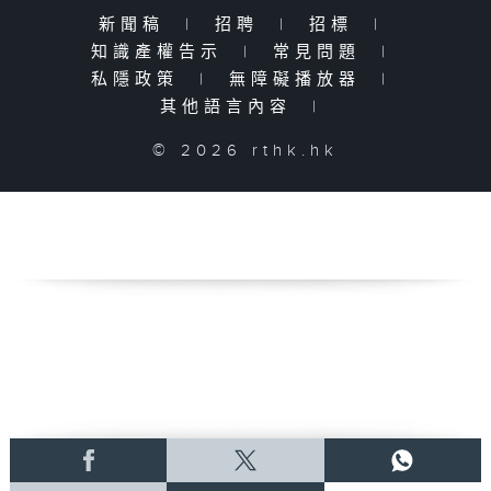
新聞稿
|
招聘
|
招標
|
知識產權告示
|
常見問題
|
私隱政策
|
無障礙播放器
|
其他語言內容
|
© 2026 rthk.hk