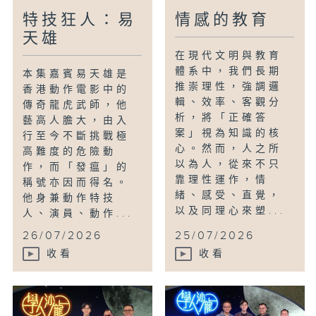
特技狂人：易
情感的教育
天雄
在現代文明與教育
體系中，我們長期
本集嘉賓易天雄是
推崇理性，強調邏
香港動作電影中的
輯、效率、客觀分
傳奇龍虎武師，他
析，將「正確答
藝高人膽大，由入
案」視為知識的核
行至今不斷挑戰極
心。然而，人之所
高難度的危險動
以為人，從來不只
作，而「發瘟」的
靠理性運作，情
稱號亦因而得名。
緒、感受、直覺，
他身兼動作特技
以及同理心來塑...
人、演員、動作...
26/07/2026
25/07/2026
收看
收看