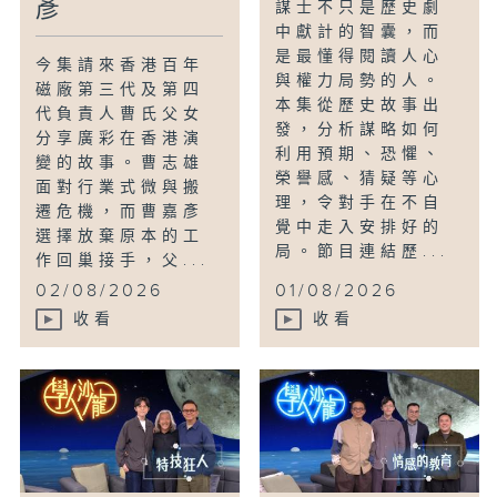
彥
謀士不只是歷史劇
中獻計的智囊，而
是最懂得閱讀人心
今集請來香港百年
與權力局勢的人。
磁廠第三代及第四
本集從歷史故事出
代負責人曹氏父女
發，分析謀略如何
分享廣彩在香港演
利用預期、恐懼、
變的故事。曹志雄
榮譽感、猜疑等心
面對行業式微與搬
理，令對手在不自
遷危機，而曹嘉彥
覺中走入安排好的
選擇放棄原本的工
局。節目連結歷...
作回巢接手，父...
02/08/2026
01/08/2026
收看
收看