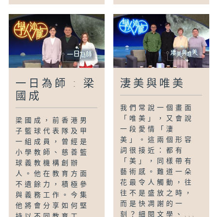
一日為師 : 梁
淒美與唯美
國成
我們常說一個畫面
「唯美」，又會說
梁國成，前香港男
一段愛情「淒
子籃球代表隊及甲
美」。這兩個形容
一組成員，曾經是
詞很接近：都有
小學教師、慈善籃
「美」，同樣帶有
球義教機構創辦
藝術感。難道一朵
人。他在教育方面
花最令人觸動，往
不遺餘力，積極參
往不是盛放之時，
與義務工作。今集
而是快凋謝的一
他將會分享如何堅
刻？細閱文學、...
持以不同教育工...