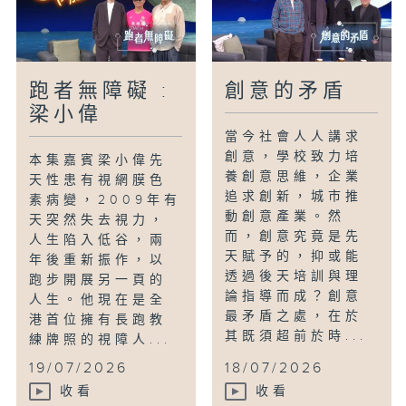
跑者無障礙 :
創意的矛盾
梁小偉
當今社會人人講求
創意，學校致力培
本集嘉賓梁小偉先
養創意思維，企業
天性患有視網膜色
追求創新，城市推
素病變，2009年有
動創意產業。然
天突然失去視力，
而，創意究竟是先
人生陷入低谷，兩
天賦予的，抑或能
年後重新振作，以
透過後天培訓與理
跑步開展另一頁的
論指導而成？創意
人生。他現在是全
最矛盾之處，在於
港首位擁有長跑教
其既須超前於時...
練牌照的視障人...
19/07/2026
18/07/2026
收看
收看