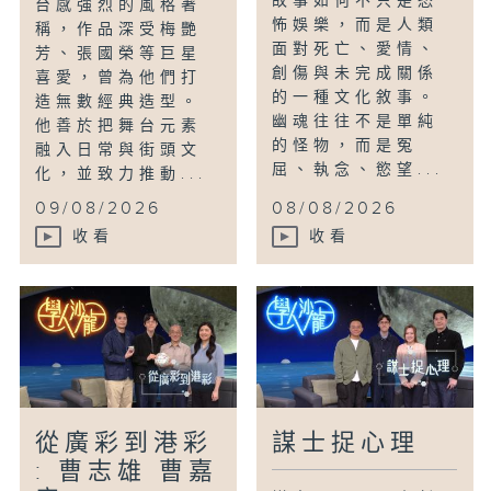
故事如何不只是恐
台感強烈的風格著
怖娛樂，而是人類
稱，作品深受梅艷
面對死亡、愛情、
芳、張國榮等巨星
創傷與未完成關係
喜愛，曾為他們打
的一種文化敘事。
造無數經典造型。
幽魂往往不是單純
他善於把舞台元素
的怪物，而是冤
融入日常與街頭文
屈、執念、慾望...
化，並致力推動...
09/08/2026
08/08/2026
收看
收看
從廣彩到港彩
謀士捉心理
: 曹志雄 曹嘉