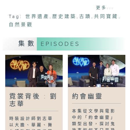
更多...
主持：
Tag:
世界遺產
,
歷史建築
,
古蹟
,
共同寶藏
,
潘浩倫(建築師)
自然景觀
董正綱(建築師)
阮文韜(英國註冊建築師)
集數
EPISODES
嘉賓主持：
何培斌(聯合國教科文組織亞洲建築遺產保
育及管理講席)
#世界遺產#歷史建築#古蹟#共同寶藏#自
然景觀
霓裳背後 : 劉
約會幽靈
志華
本集從文學與電影
中的「約會幽靈」
時裝設計師劉志華
類型出發，探討鬼
以大膽、華麗、舞