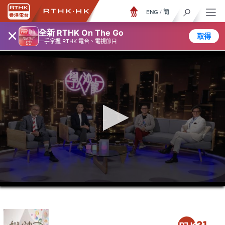
ENG
/
簡
×
全新 RTHK On The Go
取得
一手掌握 RTHK 電台、電視節目
0
seconds
of
52
minutes,
7