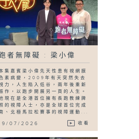
跑者無障礙 : 梁小偉
本集嘉賓梁小偉先天性患有視網膜
色素病變，2009年有天突然失去
視力，人生陷入低谷，兩年後重新
振作，以跑步開展另一頁的人生。
他現在是全港首位擁有長跑教練牌
照的視障人士，亦是全球首位完成
南、北極馬拉松賽事的視障運動...
19/07/2026
收看