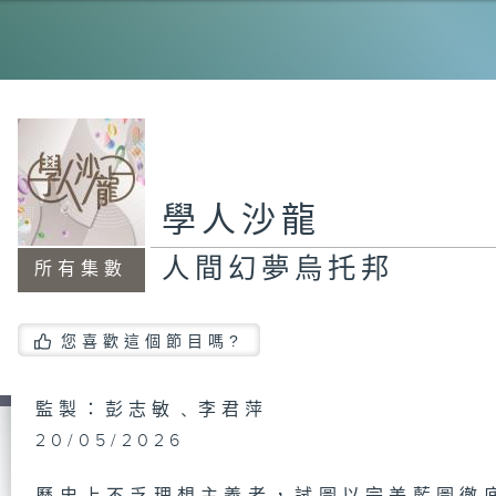
特
情
學人沙龍
人間幻夢烏托邦
所有集數
跑
小
您喜歡這個節目嗎?
監製：彭志敏﹑李君萍
創
20/05/2026