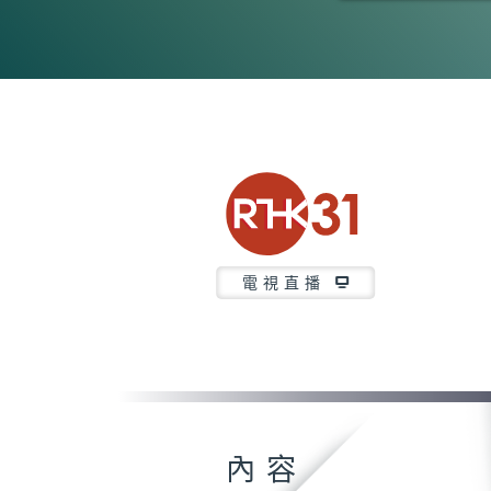
0
seconds
of
52
minutes,
7
seconds
Volume
90%
電視直播
內容