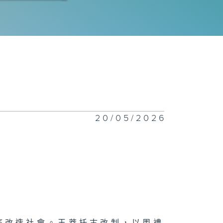
技狂人：易天雄
感的教育
20/05/2026
者無障礙 : 梁
偉
意的矛盾