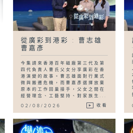
從廣彩到港彩 : 曹志雄
曹嘉彥
今集請來香港百年磁廠第三代及第
四代負責人曹氏父女分享廣彩在香
港演變的故事。曹志雄面對行業式
微與搬遷危機，而曹嘉彥選擇放棄
原本的工作回巢接手，父女之間在
經營理念、工藝堅持、對家族生...
02/08/2026
收看