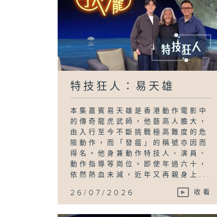
特技狂人：易天雄
本集嘉賓易天雄是香港動作電影中
的傳奇龍虎武師，他藝高人膽大，
由入行至今不斷挑戰極高難度的危
險動作，而「發瘟」的稱號亦因而
得名。他身兼動作特技人、演員、
動作指導等崗位。即使年過六十，
依然熱血未減，近年又再親身上...
26/07/2026
收看