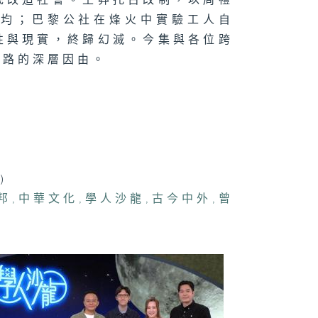
底改造社會。王莽托古改制，以周禮
日為師 : 梁國
平均；巴黎公社在烽火中實驗工人自
性與現實，終歸幻滅。今集與各位跨
歧路的深層因由。
美與唯美
得見的聲音 :
)
佩欣
邦
,
中華文化
,
學人沙龍
,
古今中外
,
曾
髮族了不起