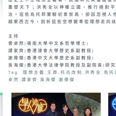
歷史上不乏理想主義者，試圖以完美藍圖徹
一
重塑天下；洪秀全以神權立國，推行絕對
成
治。這些烏托邦實驗初衷崇高，卻因忽視人
越東西古今，剖析這些空想變革從理想走向
主持
淒
曾卓然(嶺南大學中文系哲學博士)
譚家齊(香港浸會大學歷史系副教授)
謝偉傑(香港中文大學歷史系副教授)
看
吳海傑(香港大學法律學院教授及副院長(研究
梁
Tag:
理想主義
,
王莽
,
托古改制
,
洪秀全
,
烏托
卓然
,
譚家齊
,
吳海傑
,
謝偉傑
銀