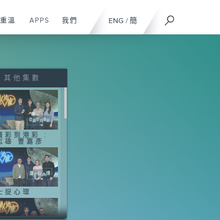
重溫
APPS
我們
ENG
/
簡
其他集數
廣彩到港彩 :
志雄 曹嘉彥
士捉心理