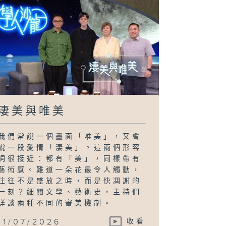
淒美與唯美
我們常說一個畫面「唯美」，又會
說一段愛情「淒美」。這兩個形容
詞很接近：都有「美」，同樣帶有
藝術感。難道一朵花最令人觸動，
往往不是盛放之時，而是快凋謝的
一刻？細閱文學、藝術史，主持們
詳談兩種不同的審美機制。
...
11/07/2026
收看