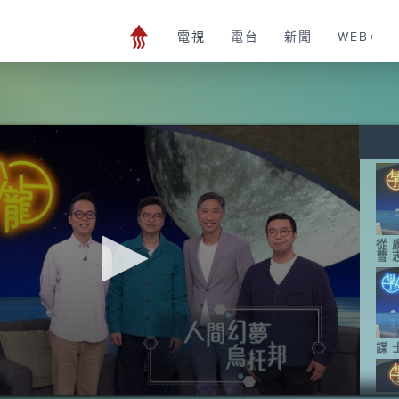
電視
電台
新聞
WEB+
從
曹
謀