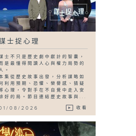
謀士捉心理
謀士不只是歷史劇中獻計的智囊，
而是最懂得閱讀人心與權力局勢的
人。
本集從歷史故事出發，分析謀略如
何利用預期、恐懼、榮譽感、猜疑
等心理，令對手在不自覺中走入安
排好的局。節目連結歷史故事與...
01/08/2026
收看