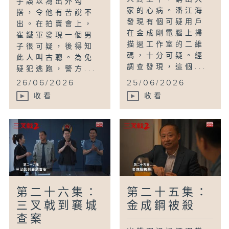
子誤以為出外勾
家的心病。潘江海
搭，令他有苦說不
發現有個可疑用戶
出。在拍賣會上，
在金成剛電腦上掃
崔鐵軍發現一個男
描過工作室的二維
子很可疑，後得知
碼，十分可疑。經
此人叫古聰。為免
調查發現，這個...
疑犯逃跑，警方...
26/06/2026
25/06/2026
收看
收看
第二十六集：
第二十五集：
三叉戟到襄城
金成鋼被殺
查案