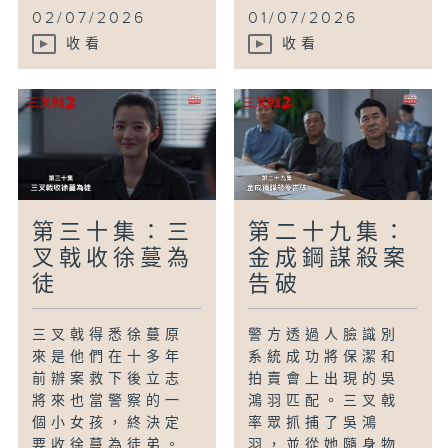
02/07/2026
01/07/2026
收看
收看
第三十集：三
第二十九集：
叉戟收徐蔓為
金成鋼謀殺案
徒
告破
三叉戟得悉徐蔓原
警方透過人臉識別
來是他們在十多年
系統成功將保潔和
前辦案救下後立志
拍賣會上出現的吳
將來也當警察的一
鴻羽匹配。三叉戟
個小女孩，終決定
率眾抓捕了吳鴻
要收徐蔓為徒弟。
羽，並從她隨身物