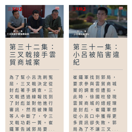
第三十二集：
第三十一集：
三叉戟接手雲
小呂被陷害違
貿商城案
紀
為了幫小呂洗刷冤
崔鐵軍找到郭局，
屈，三叉戟決定從
要求參與雲貿商城
封彪著手調查。三
案的調查但遭拒。
叉戟透過線報找到
此時，徐國柱發現
了封彪並對他進行
雲貿商城的總經理
審訊，然而被陳陽
是封彪，崔鐵軍想
等人中斷了，令三
從小呂口中獲得更
叉戟功虧一簣。崔
多資訊卻失敗。郭
鐵軍告誡郭局要...
局為了不讓三叉...