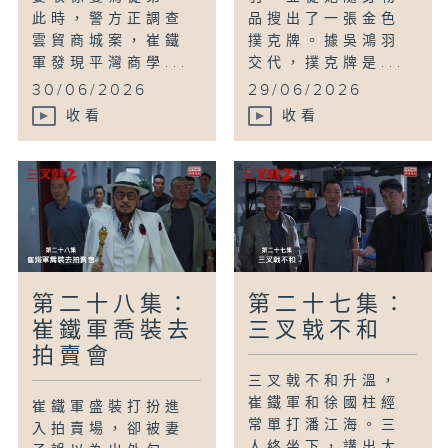
此時，警方正調查
品搜出了一張金色
雲貿商城案，崔鐵
撲克牌。據吳鴻羽
軍發現平灣商學...
交代，撲克牌是...
30/06/2026
29/06/2026
收看
收看
第二十八集：
第二十七集：
崔鐵軍喬裝去
三叉戟不和
拍賣會
三叉戟不和升溫，
崔鐵軍和徐國柱經
崔鐵軍盛裝打扮進
常單打潘江海。三
入拍賣場，卻被妻
人終坐下，講出大