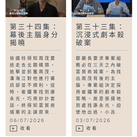
第三十四集：
第三十三集：
幕後主腦身分
沉浸式劇本殺
揭曉
破案
徐國柱得知周茂要
鄒廳長要求專案組
逃走去北園碼頭，
務必在三天之內破
追擊並抓獲周茂。
雲貿商城案。為找
潘海江對他進行審
出周茂背後的主
訊卻並不順利。這
腦，專案組決定採
時，崔鐵軍找到康
用崔鐵軍的劇本殺
永光，巧用妙計套
策略，故意張揚地
話，終得知雲貿商
到處找康永光，迫
城案的主謀原來...
使他出逃。小呂...
06/07/2026
03/07/2026
收看
收看