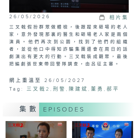
26/05/2026
相片集
三叉戟假扮群眾做體檢，後跟蹤來砸場的老人
家，意外發現那裏的醫生和砸場老人家是兩個
演員。他們再次到公園，找到了他們的組織
者，並從他口中得知詐騙集團還會在周日的話
劇演出有更大的行動。三叉戟裝成觀眾，最後
把編劇張世東帶回警隊調查，由呂征主審。
網上重溫至 26/05/2027
Tag:
三叉戟2
,
刑警
,
陳建斌
,
董勇
,
郝平
集數
EPISODES