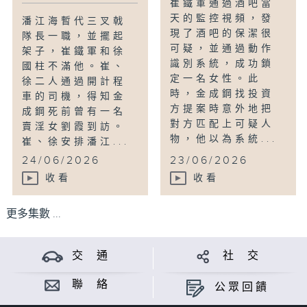
崔鐵軍通過酒吧當
天的監控視頻，發
潘江海暫代三叉戟
現了酒吧的保潔很
隊長一職，並擺起
可疑，並通過動作
架子，崔鐵軍和徐
識別系統，成功鎖
國柱不滿他。崔、
定一名女性。此
徐二人通過開計程
時，金成鋼找投資
車的司機，得知金
方提案時意外地把
成鋼死前曾有一名
對方匹配上可疑人
賣淫女劉霞到訪。
物，他以為系統...
崔、徐安排潘江...
24/06/2026
23/06/2026
收看
收看
更多集數 ...
交 通
社 交
聯 絡
公眾回饋