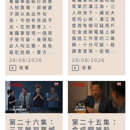
崔鐵軍和徐國柱經
崔鐵軍盛裝打扮進
常單打潘江海。三
入拍賣場，卻被妻
人終坐下，講出大
子誤以為出外勾
家的心病。潘江海
搭，令他有苦說不
發現有個可疑用戶
出。在拍賣會上，
在金成剛電腦上掃
崔鐵軍發現一個男
描過工作室的二維
子很可疑，後得知
碼，十分可疑。經
此人叫古聰。為免
調查發現，這個...
疑犯逃跑，警方...
26/06/2026
25/06/2026
收看
收看
第二十六集：
第二十五集：