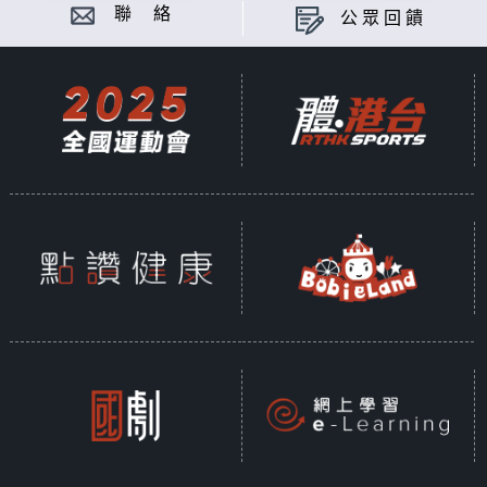
聯 絡
公眾回饋