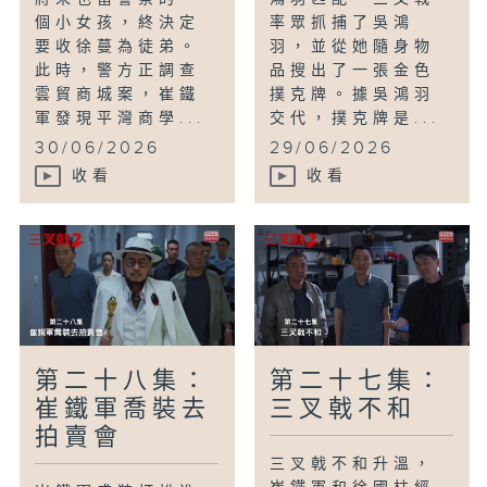
個小女孩，終決定
率眾抓捕了吳鴻
要收徐蔓為徒弟。
羽，並從她隨身物
此時，警方正調查
品搜出了一張金色
雲貿商城案，崔鐵
撲克牌。據吳鴻羽
軍發現平灣商學...
交代，撲克牌是...
30/06/2026
29/06/2026
收看
收看
第二十八集：
第二十七集：
崔鐵軍喬裝去
三叉戟不和
拍賣會
三叉戟不和升溫，