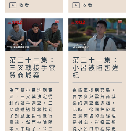
收看
收看
第三十二集：
第三十一集：
三叉戟接手雲
小呂被陷害違
貿商城案
紀
為了幫小呂洗刷冤
崔鐵軍找到郭局，
屈，三叉戟決定從
要求參與雲貿商城
封彪著手調查。三
案的調查但遭拒。
叉戟透過線報找到
此時，徐國柱發現
了封彪並對他進行
雲貿商城的總經理
審訊，然而被陳陽
是封彪，崔鐵軍想
等人中斷了，令三
從小呂口中獲得更