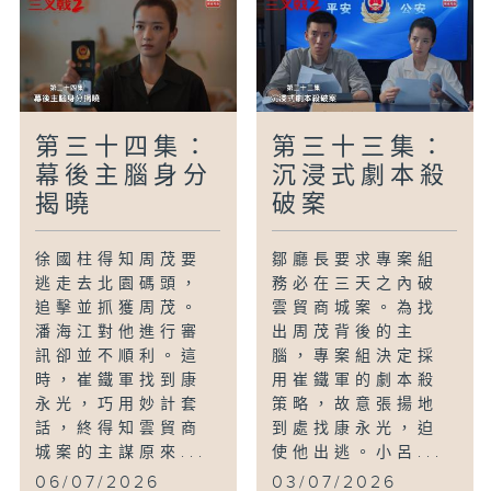
第三十四集：
第三十三集：
幕後主腦身分
沉浸式劇本殺
揭曉
破案
徐國柱得知周茂要
鄒廳長要求專案組
逃走去北園碼頭，
務必在三天之內破
追擊並抓獲周茂。
雲貿商城案。為找
潘海江對他進行審
出周茂背後的主
訊卻並不順利。這
腦，專案組決定採
時，崔鐵軍找到康
用崔鐵軍的劇本殺
永光，巧用妙計套
策略，故意張揚地
話，終得知雲貿商
到處找康永光，迫
城案的主謀原來...
使他出逃。小呂...
06/07/2026
03/07/2026