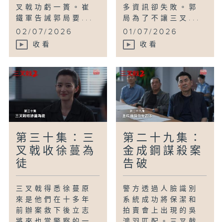
叉戟功虧一簣。崔
多資訊卻失敗。郭
鐵軍告誡郭局要...
局為了不讓三叉...
02/07/2026
01/07/2026
收看
收看
第三十集：三
第二十九集：
叉戟收徐蔓為
金成鋼謀殺案
徒
告破
三叉戟得悉徐蔓原
警方透過人臉識別
來是他們在十多年
系統成功將保潔和
前辦案救下後立志
拍賣會上出現的吳
將來也當警察的一
鴻羽匹配。三叉戟