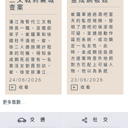
三叉戟到襄城
金成鋼被殺
查案
崔鐵軍通過酒吧當
天的監控視頻，發
潘江海暫代三叉戟
現了酒吧的保潔很
隊長一職，並擺起
可疑，並通過動作
架子，崔鐵軍和徐
識別系統，成功鎖
國柱不滿他。崔、
定一名女性。此
徐二人通過開計程
時，金成鋼找投資
車的司機，得知金
方提案時意外地把
成鋼死前曾有一名
對方匹配上可疑人
賣淫女劉霞到訪。
物，他以為系統...
崔、徐安排潘江...
24/06/2026
23/06/2026
收看
收看
更多集數 ...
交 通
社 交