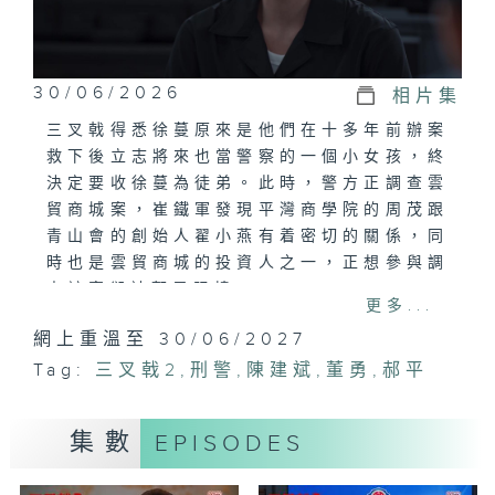
30/06/2026
相片集
三叉戟得悉徐蔓原來是他們在十多年前辦案
救下後立志將來也當警察的一個小女孩，終
決定要收徐蔓為徒弟。此時，警方正調查雲
貿商城案，崔鐵軍發現平灣商學院的周茂跟
青山會的創始人翟小燕有着密切的關係，同
時也是雲貿商城的投資人之一，正想參與調
查該案卻被郭局阻撓。
更多...
網上重溫至 30/06/2027
Tag:
三叉戟2
,
刑警
,
陳建斌
,
董勇
,
郝平
集數
EPISODES