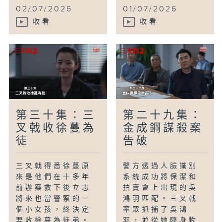
02/07/2026
01/07/2026
收看
收看
第三十集：三
第二十九集：
叉戟收徐蔓為
金成鋼謀殺案
徒
告破
三叉戟得悉徐蔓原
警方透過人臉識別
來是他們在十多年
系統成功將保潔和
前辦案救下後立志
拍賣會上出現的吳
將來也當警察的一
鴻羽匹配。三叉戟
個小女孩，終決定
率眾抓捕了吳鴻
要收徐蔓為徒弟。
羽，並從她隨身物