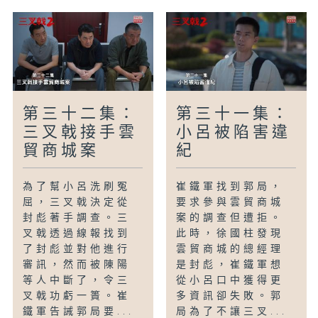
第三十二集：
第三十一集：
三叉戟接手雲
小呂被陷害違
貿商城案
紀
為了幫小呂洗刷冤
崔鐵軍找到郭局，
屈，三叉戟決定從
要求參與雲貿商城
封彪著手調查。三
案的調查但遭拒。
叉戟透過線報找到
此時，徐國柱發現
了封彪並對他進行
雲貿商城的總經理
審訊，然而被陳陽
是封彪，崔鐵軍想
等人中斷了，令三
從小呂口中獲得更
叉戟功虧一簣。崔
多資訊卻失敗。郭
鐵軍告誡郭局要...
局為了不讓三叉...