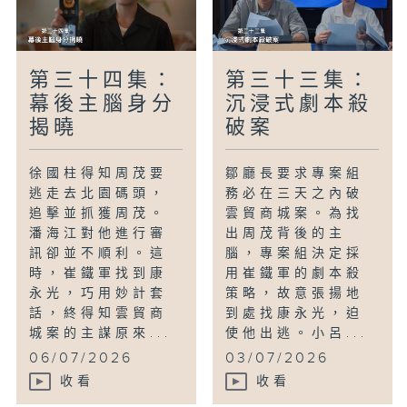
第三十四集：
第三十三集：
幕後主腦身分
沉浸式劇本殺
揭曉
破案
徐國柱得知周茂要
鄒廳長要求專案組
逃走去北園碼頭，
務必在三天之內破
追擊並抓獲周茂。
雲貿商城案。為找
潘海江對他進行審
出周茂背後的主
訊卻並不順利。這
腦，專案組決定採
時，崔鐵軍找到康
用崔鐵軍的劇本殺
永光，巧用妙計套
策略，故意張揚地
話，終得知雲貿商
到處找康永光，迫
城案的主謀原來...
使他出逃。小呂...
06/07/2026
03/07/2026
收看
收看