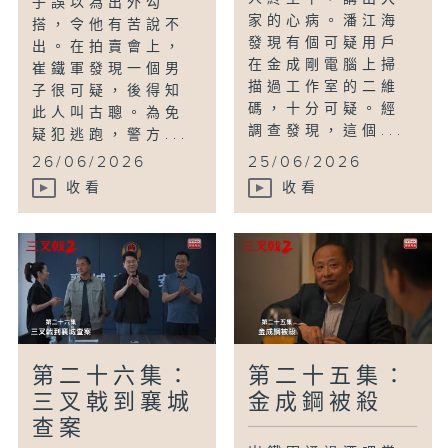
子誤以為出外勾
家的心病。潘江海
搭，令他有苦說不
發現有個可疑用戶
出。在拍賣會上，
在金成剛電腦上掃
崔鐵軍發現一個男
描過工作室的二維
子很可疑，後得知
碼，十分可疑。經
此人叫古聰。為免
調查發現，這個...
疑犯逃跑，警方...
26/06/2026
25/06/2026
收看
收看
第二十六集：
第二十五集：
三叉戟到襄城
金成鋼被殺
查案