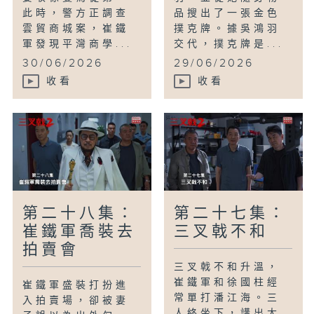
此時，警方正調查
品搜出了一張金色
雲貿商城案，崔鐵
撲克牌。據吳鴻羽
軍發現平灣商學...
交代，撲克牌是...
30/06/2026
29/06/2026
收看
收看
第二十八集：
第二十七集：
崔鐵軍喬裝去
三叉戟不和
拍賣會
三叉戟不和升溫，
崔鐵軍和徐國柱經
崔鐵軍盛裝打扮進
常單打潘江海。三
入拍賣場，卻被妻
人終坐下，講出大