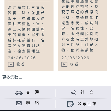
崔鐵軍通過酒吧當
天的監控視頻，發
潘江海暫代三叉戟
現了酒吧的保潔很
隊長一職，並擺起
可疑，並通過動作
架子，崔鐵軍和徐
識別系統，成功鎖
國柱不滿他。崔、
定一名女性。此
徐二人通過開計程
時，金成鋼找投資
車的司機，得知金
方提案時意外地把
成鋼死前曾有一名
對方匹配上可疑人
賣淫女劉霞到訪。
物，他以為系統...
崔、徐安排潘江...
24/06/2026
23/06/2026
收看
收看
更多集數 ...
交 通
社 交
聯 絡
公眾回饋