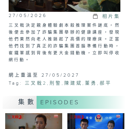
27/05/2026
相片集
三叉戟決定親身體驗劇本殺推理案件謎底，然
後便去參加了詐騙集團舉辦的健康講座，發現
他們果然向老人推銷起了高價的理療床。正當
他們找到了真正的詐騙集團首腦準備行動時，
崔鐵軍感到背後有更大金錢動機，立即叫停收
網行動。
網上重溫至 27/05/2027
Tag:
三叉戟2
,
刑警
,
陳建斌
,
董勇
,
郝平
集數
EPISODES