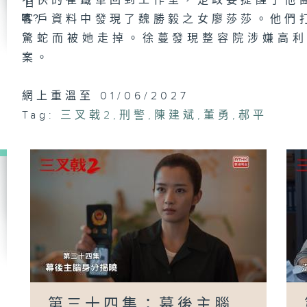
不快的崔鐵軍回到工作室，楚政委提醒了他
客戶資料中發現了魏勝毅之女廖莎莎。他們
驚蛇而被她走掉。徐蔓發現整容院涉嫌高
第
案。
軍
網上重溫至 01/06/2027
Tag:
三叉戟2
,
刑警
,
陳建斌
,
董勇
,
郝平
第
戟
第
戟
第
第三十四集：幕後主腦
鋼