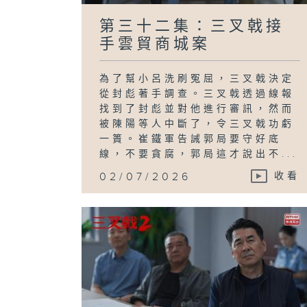
第三十二集：三叉戟接
手雲貿商城案
為了幫小呂洗刷冤屈，三叉戟決定
從封彪著手調查。三叉戟透過線報
找到了封彪並對他進行審訊，然而
被陳陽等人中斷了，令三叉戟功虧
一簣。崔鐵軍告誡郭局要守好底
線，不要貪腐，郭局這才說出不...
02/07/2026
收看