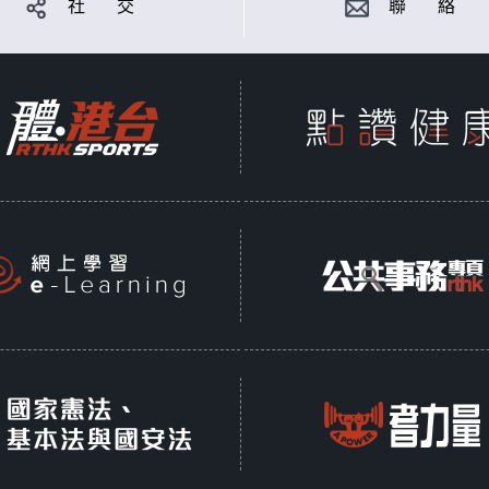
社 交
聯 絡