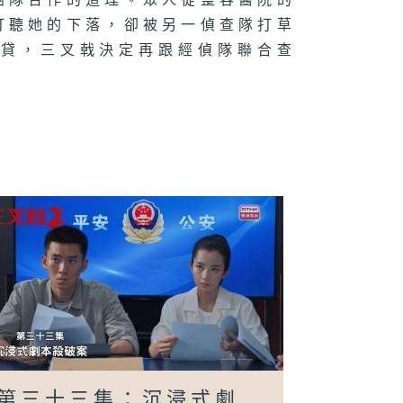
團隊合作的道理。眾人從整容醫院的
打聽她的下落，卻被另一偵查隊打草
利貸，三叉戟決定再跟經偵隊聯合查
二十八集：崔鐵
喬裝去拍賣會
二十七集：三叉
不和
二十六集：三叉
到襄城查案
二十五集：金成
第三十三集：沉浸式劇
被殺