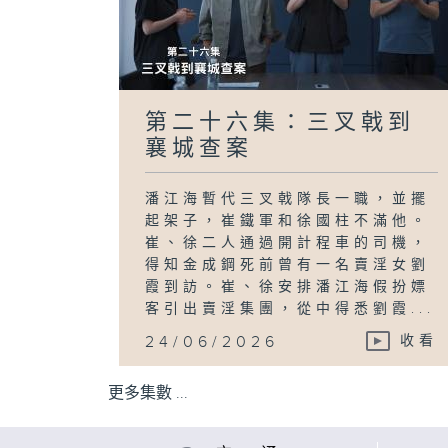
第二十六集：三叉戟到
襄城查案
潘江海暫代三叉戟隊長一職，並擺
起架子，崔鐵軍和徐國柱不滿他。
崔、徐二人通過開計程車的司機，
得知金成鋼死前曾有一名賣淫女劉
霞到訪。崔、徐安排潘江海假扮嫖
客引出賣淫集團，從中得悉劉霞...
24/06/2026
收看
更多集數 ...