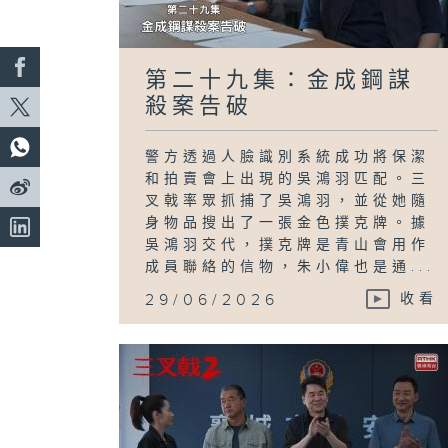
第二十九集：金成鋼謀
殺案告破
警方透過人臉識別系統成功將保潔
和拍賣會上出現的吳鴻羽匹配。三
叉戟率眾抓捕了吳鴻羽，並從她隨
身物品搜出了一張金色撲克牌。據
吳鴻羽交代，撲克牌是青山會用作
成員聯絡的信物，朱小偉也是通...
29/06/2026
收看