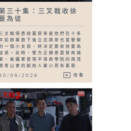
第三十集：三叉戟收徐
蔓為徒
三叉戟得悉徐蔓原來是他們在十多
年前辦案救下後立志將來也當警察
的一個小女孩，終決定要收徐蔓為
徒弟。此時，警方正調查雲貿商城
案，崔鐵軍發現平灣商學院的周茂
跟青山會的創始人翟小燕有着密...
30/06/2026
收看