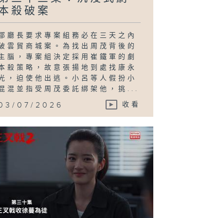
本殺破案
鄒廳長要求專案組務必在三天之內
破雲貿商城案。為找出周茂背後的
主腦，專案組決定採用崔鐵軍的劇
本殺策略，故意張揚地到處找康永
光，迫使他出逃。小呂等人假扮小
混混並指受周茂委託綁架他，挑...
03/07/2026
收看