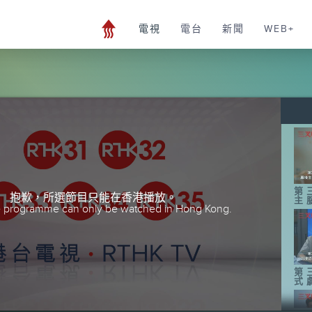
電視
電台
新聞
WEB+
第
抱歉，所選節目只能在香港播放。
主
he programme can only be watched in Hong Kong.
第
式