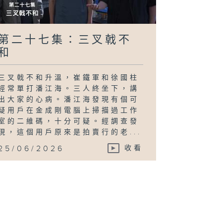
第二十七集：三叉戟不
和
三叉戟不和升溫，崔鐵軍和徐國柱
經常單打潘江海。三人終坐下，講
出大家的心病。潘江海發現有個可
疑用戶在金成剛電腦上掃描過工作
室的二維碼，十分可疑。經調查發
現，這個用戶原來是拍賣行的老...
25/06/2026
收看