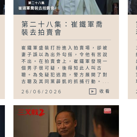
第二十八集：崔鐵軍喬
裝去拍賣會
崔鐵軍盛裝打扮進入拍賣場，卻被
妻子誤以為出外勾搭，令他有苦說
不出。在拍賣會上，崔鐵軍發現一
個男子很可疑，後得知此人叫古
聰。為免疑犯逃跑，警方展開了對
古聰及其同黨薜凱的抓捕行動。...
26/06/2026
收看