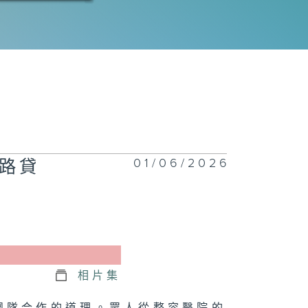
三十二集：三叉
接手雲貿商城案
三十一集：小呂
陷害違紀
01/06/2026
路貸
三十集：三叉戟
徐蔓為徒
相片集
二十九集：金成
謀殺案告破