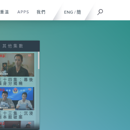
重溫
APPS
我們
ENG
/
簡
其他集數
三十四集：幕後
腦身分揭曉
三十三集：沉浸
劇本殺破案