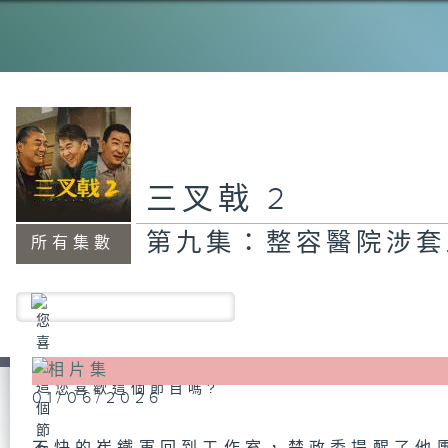
第
戟
第
被
三叉戟 2
第九集：整容醫院涉套
所有集數
第
收
您喜歡這個節目嗎?
01/06/2026
第
鋼