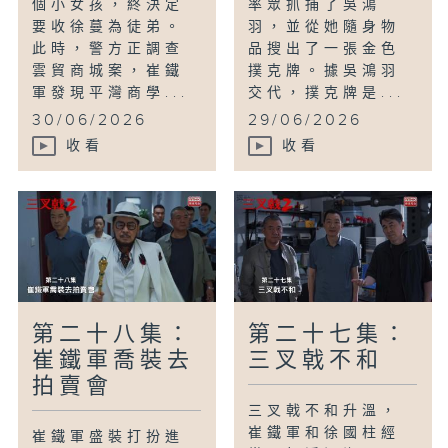
個小女孩，終決定
率眾抓捕了吳鴻
要收徐蔓為徒弟。
羽，並從她隨身物
此時，警方正調查
品搜出了一張金色
雲貿商城案，崔鐵
撲克牌。據吳鴻羽
軍發現平灣商學...
交代，撲克牌是...
30/06/2026
29/06/2026
收看
收看
第二十八集：
第二十七集：
崔鐵軍喬裝去
三叉戟不和
拍賣會
三叉戟不和升溫，
崔鐵軍和徐國柱經
崔鐵軍盛裝打扮進