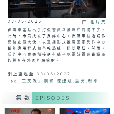
03/06/2026
相片集
崔鐵軍差點出手打假警員幸被潘江海攔下了。
此時，市局成立了反詐中心，崔鐵軍被邀請作
網路宣傳大使，以直播形式推廣國家反詐中心
智能應用程式和舉報熱線，迅間爆紅。然而，
反詐中心竟突然接到有騙子以電話冒充崔鐵軍
的聲音在外面詐騙錢財。
網上重溫至 03/06/2027
Tag:
三叉戟2
,
刑警
,
陳建斌
,
董勇
,
郝平
集數
EPISODES