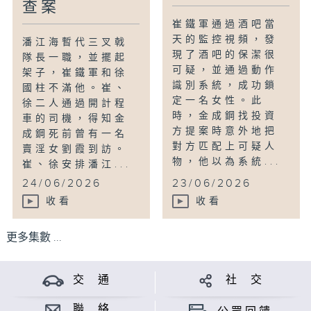
查案
崔鐵軍通過酒吧當
天的監控視頻，發
潘江海暫代三叉戟
現了酒吧的保潔很
隊長一職，並擺起
可疑，並通過動作
架子，崔鐵軍和徐
識別系統，成功鎖
國柱不滿他。崔、
定一名女性。此
徐二人通過開計程
時，金成鋼找投資
車的司機，得知金
方提案時意外地把
成鋼死前曾有一名
對方匹配上可疑人
賣淫女劉霞到訪。
物，他以為系統...
崔、徐安排潘江...
24/06/2026
23/06/2026
收看
收看
更多集數 ...
交 通
社 交
聯 絡