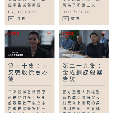
鐵軍告誡郭局要...
局為了不讓三叉...
02/07/2026
01/07/2026
收看
收看
第三十集：三
第二十九集：
叉戟收徐蔓為
金成鋼謀殺案
徒
告破
三叉戟得悉徐蔓原
警方透過人臉識別
來是他們在十多年
系統成功將保潔和
前辦案救下後立志
拍賣會上出現的吳
將來也當警察的一
鴻羽匹配。三叉戟