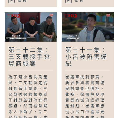
收看
收看
第三十二集：
第三十一集：
三叉戟接手雲
小呂被陷害違
貿商城案
紀
為了幫小呂洗刷冤
崔鐵軍找到郭局，
屈，三叉戟決定從
要求參與雲貿商城
封彪著手調查。三
案的調查但遭拒。
叉戟透過線報找到
此時，徐國柱發現
了封彪並對他進行
雲貿商城的總經理
審訊，然而被陳陽
是封彪，崔鐵軍想
等人中斷了，令三
從小呂口中獲得更
叉戟功虧一簣。崔
多資訊卻失敗。郭