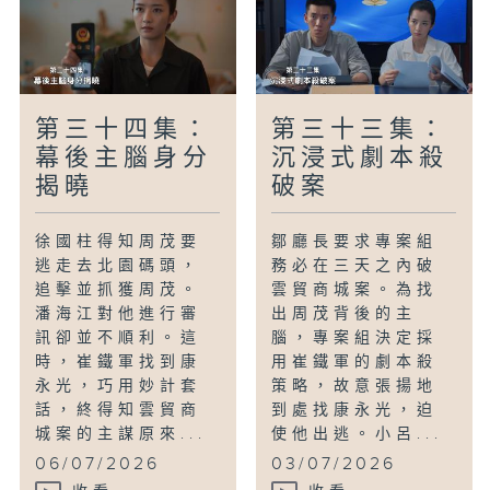
第三十四集：
第三十三集：
幕後主腦身分
沉浸式劇本殺
揭曉
破案
徐國柱得知周茂要
鄒廳長要求專案組
逃走去北園碼頭，
務必在三天之內破
追擊並抓獲周茂。
雲貿商城案。為找
潘海江對他進行審
出周茂背後的主
訊卻並不順利。這
腦，專案組決定採
時，崔鐵軍找到康
用崔鐵軍的劇本殺
永光，巧用妙計套
策略，故意張揚地
話，終得知雲貿商
到處找康永光，迫
城案的主謀原來...
使他出逃。小呂...
06/07/2026
03/07/2026