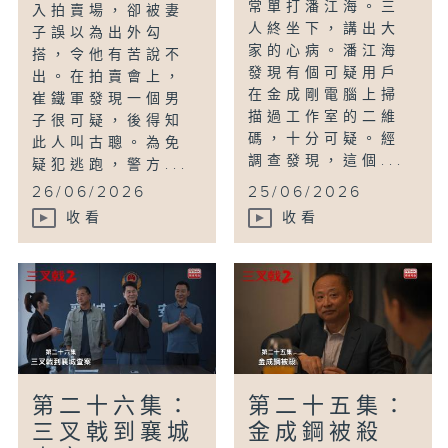
常單打潘江海。三
入拍賣場，卻被妻
人終坐下，講出大
子誤以為出外勾
家的心病。潘江海
搭，令他有苦說不
發現有個可疑用戶
出。在拍賣會上，
在金成剛電腦上掃
崔鐵軍發現一個男
描過工作室的二維
子很可疑，後得知
碼，十分可疑。經
此人叫古聰。為免
調查發現，這個...
疑犯逃跑，警方...
26/06/2026
25/06/2026
收看
收看
第二十六集：
第二十五集：
三叉戟到襄城
金成鋼被殺