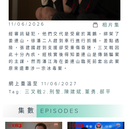
11/06/2026
相片集
經審訊疑犯，他們交代是受雇於萬鵬，綁架了
姜連山。徐潘二人趕到車行進行抓捕，差點遇
險，張建國趕到支援卻受重傷昏迷，三叉戟因
此十分內疚。經核實後得知姜連山是傳銷騙案
的主謀，然而潘江海在姜連山臨死前套出此案
原來還牽涉一宗冰毒案。
網上重溫至 11/06/2027
Tag:
三叉戟2
,
刑警
,
陳建斌
,
董勇
,
郝平
集數
EPISODES