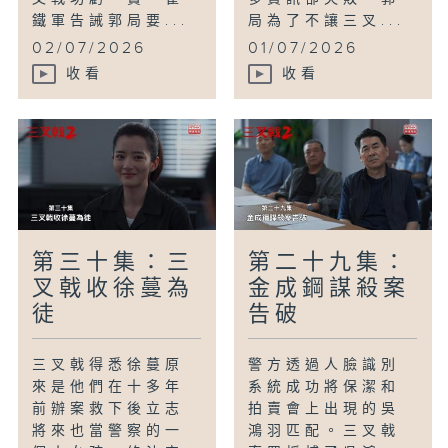
鐵軍告誡郭局要...
局為了不讓三叉...
02/07/2026
01/07/2026
收看
收看
第三十集：三
第二十九集：
叉戟收徐蔓為
金成鋼謀殺案
徒
告破
三叉戟得悉徐蔓原
警方透過人臉識別
來是他們在十多年
系統成功將保潔和
前辦案救下後立志
拍賣會上出現的吳
將來也當警察的一
鴻羽匹配。三叉戟