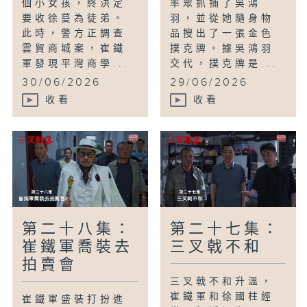
個小女孩，終決定
率眾抓捕了吳鴻
要收徐蔓為徒弟。
羽，並從她隨身物
此時，警方正調查
品搜出了一張金色
雲貿商城案，崔鐵
撲克牌。據吳鴻羽
軍發現平灣商學...
交代，撲克牌是...
30/06/2026
29/06/2026
收看
收看
第二十八集：
第二十七集：
崔鐵軍喬裝去
三叉戟不和
拍賣會
三叉戟不和升溫，
崔鐵軍和徐國柱經
崔鐵軍盛裝打扮進