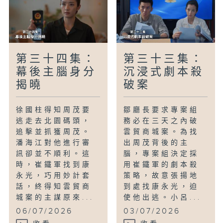
第三十四集：
第三十三集：
幕後主腦身分
沉浸式劇本殺
揭曉
破案
徐國柱得知周茂要
鄒廳長要求專案組
逃走去北園碼頭，
務必在三天之內破
追擊並抓獲周茂。
雲貿商城案。為找
潘海江對他進行審
出周茂背後的主
訊卻並不順利。這
腦，專案組決定採
時，崔鐵軍找到康
用崔鐵軍的劇本殺
永光，巧用妙計套
策略，故意張揚地
話，終得知雲貿商
到處找康永光，迫
城案的主謀原來...
使他出逃。小呂...
06/07/2026
03/07/2026