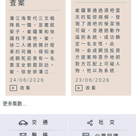
查案
崔鐵軍通過酒吧當
天的監控視頻，發
潘江海暫代三叉戟
現了酒吧的保潔很
隊長一職，並擺起
可疑，並通過動作
架子，崔鐵軍和徐
識別系統，成功鎖
國柱不滿他。崔、
定一名女性。此
徐二人通過開計程
時，金成鋼找投資
車的司機，得知金
方提案時意外地把
成鋼死前曾有一名
對方匹配上可疑人
賣淫女劉霞到訪。
物，他以為系統...
崔、徐安排潘江...
24/06/2026
23/06/2026
收看
收看
更多集數 ...
交 通
社 交
聯 絡