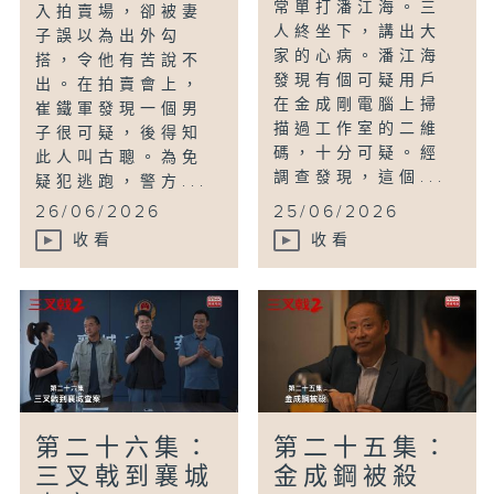
常單打潘江海。三
入拍賣場，卻被妻
人終坐下，講出大
子誤以為出外勾
家的心病。潘江海
搭，令他有苦說不
發現有個可疑用戶
出。在拍賣會上，
在金成剛電腦上掃
崔鐵軍發現一個男
描過工作室的二維
子很可疑，後得知
碼，十分可疑。經
此人叫古聰。為免
調查發現，這個...
疑犯逃跑，警方...
26/06/2026
25/06/2026
收看
收看
第二十六集：
第二十五集：
三叉戟到襄城
金成鋼被殺