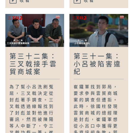
收看
收看
第三十二集：
第三十一集：
三叉戟接手雲
小呂被陷害違
貿商城案
紀
為了幫小呂洗刷冤
崔鐵軍找到郭局，
屈，三叉戟決定從
要求參與雲貿商城
封彪著手調查。三
案的調查但遭拒。
叉戟透過線報找到
此時，徐國柱發現
了封彪並對他進行
雲貿商城的總經理
審訊，然而被陳陽
是封彪，崔鐵軍想
等人中斷了，令三
從小呂口中獲得更
叉戟功虧一簣。崔
多資訊卻失敗。郭