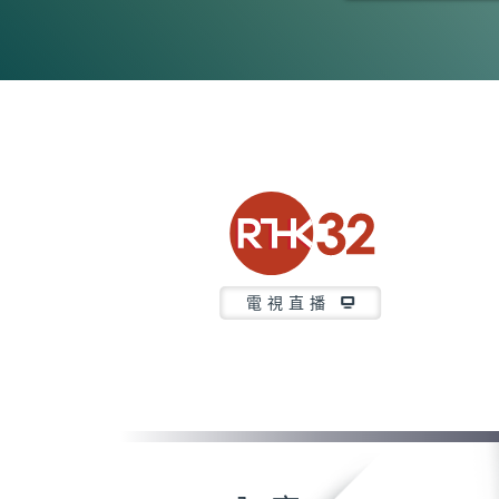
0
seconds
of
23
minutes,
6
seconds
Volume
90%
電視直播