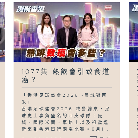
1077集 熱飲會引致食道
癌？
「香港足球盛會2026 -曼城對國
米」
香港足球盛會2026 載譽歸來，足
球史上享負盛名的四支球隊：曼
城、國際米蘭、車路士以及祖雲達
斯來到香港舉行兩場比賽。8月1...