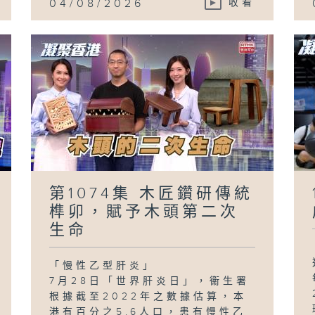
04/08/2026
收看
第1074集 木匠鑽研傳統
榫卯，賦予木頭第二次
生命
「慢性乙型肝炎」
7月28日「世界肝炎日」，衞生署
根據截至2022年之數據估算，本
港有百分之5.6人口，患有慢性乙