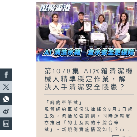
第1078集 AI水箱清潔機
械人精準穩定作業，解
決人手清潔安全隱患？
「網約車筆試」
規管網約車部份法律條文8月3日起
生效，包括加強罰則。同時運輸署
亦推出「的士及網約車綜合筆
試」。新規例實施情況如何？市...