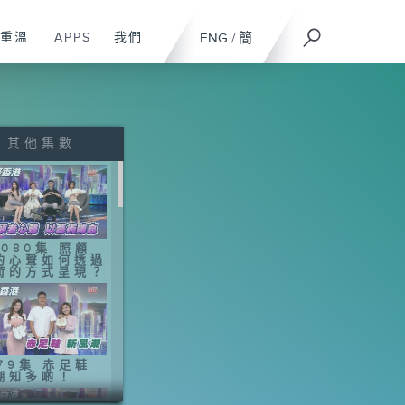
重溫
APPS
我們
ENG
/
簡
其他集數
1080集 照顧
的心聲如何透過
術的方式呈現？
079集 赤足鞋
潮知多啲！