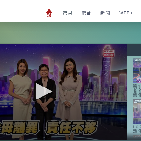
電視
電台
新聞
WEB+
第
者
藝
1
熱