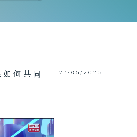
078集 AI水
清潔機械人精準
定作業，解決人
清潔安全隱患？
077集 熱飲會引
食道癌？
27/05/2026
庭應如何共同
1076集 一站
回收服務開創減
新市場，助大眾
日常輕鬆減廢