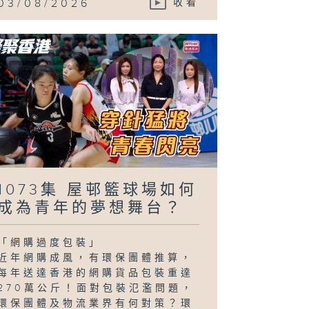
03/08/2026
收看
1073集 屋邨籃球場如何
成為青年的夢想舞台？
「網購過度包裝」
近年網購成風，有環保團體推算，
每年送達香港的網購貨品包裝重達
270萬公斤！面對包裝氾濫問題，
環保團體及物流業界有何對策？環