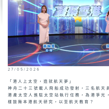
第
學
立
的
第
研
木
27/05/2026
1
場
夢
「港人上太空，造就航天夢」
神舟二十三號載人飛船成功發射，三名航天
港產太空人進駐太空站執行任務，為港爭光
樣鼓舞本港航天研究，以至航天教育？
第
腫