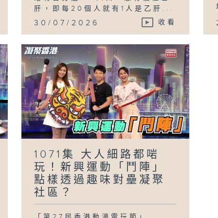
肝，即每20個人就有1人是乙肝...
30/07/2026
收看
1071集 大人細路都啱
玩！新興運動「鬥陣」
點樣透過趣味對壘凝聚
社區？
「第27屆香港動漫電玩節」