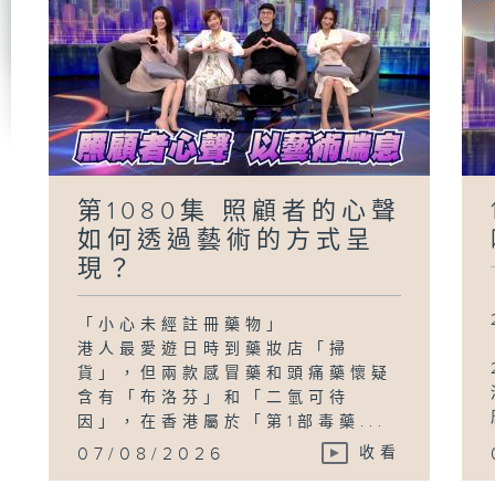
第1080集 照顧者的心聲
如何透過藝術的方式呈
現？
「小心未經註冊藥物」
港人最愛遊日時到藥妝店「掃
貨」，但兩款感冒藥和頭痛藥懷疑
含有「布洛芬」和「二氫可待
因」，在香港屬於「第1部毒藥...
07/08/2026
收看