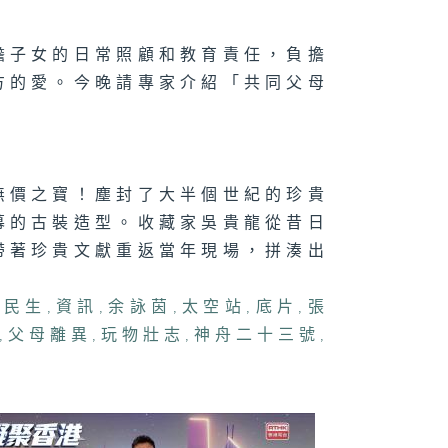
法
擔子女的日常照顧和教育責任，負擔
方的愛。今晚請專家介紹「共同父母
。
071集 大人細路
啱玩！新興運動
鬥陣」點樣透過
味對壘凝聚社
？
無價之寶！塵封了大半個世紀的珍貴
幕的古裝造型。收藏家吳貴龍從昔日
帶著珍貴文獻重返當年現場，拼湊出
,
民生
,
資訊
,
余詠茵
,
太空站
,
底片
,
張
,
父母離異
,
玩物壯志
,
神舟二十三號
,