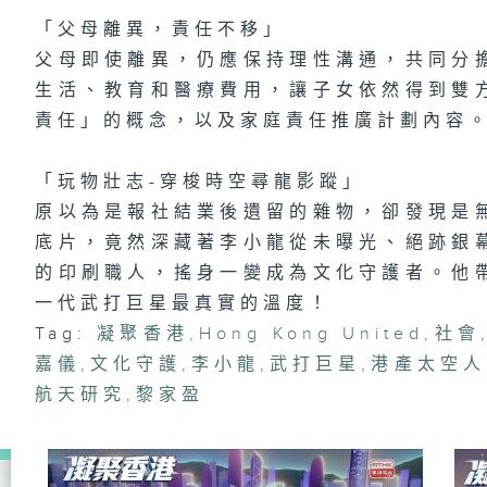
有
「父母離異，責任不移」
父母即使離異，仍應保持理性溝通，共同分
生活、教育和醫療費用，讓子女依然得到雙
責任」的概念，以及家庭責任推廣計劃內容
1
都
「
趣
區
「玩物壯志-穿梭時空尋龍影蹤」
原以為是報社結業後遺留的雜物，卻發現是
底片，竟然深藏著李小龍從未曝光、絕跡銀
的印刷職人，搖身一變成為文化守護者。他
一代武打巨星最真實的溫度！
Tag:
凝聚香港
,
Hong Kong United
,
社會
嘉儀
,
文化守護
,
李小龍
,
武打巨星
,
港產太空人
航天研究
,
黎家盈