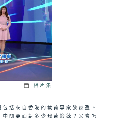
1075集 了解
生心理健康，建
互相聆聽與分享
校園文化！
1074集 木匠鑽
傳統榫卯，賦予
頭第二次生命
相片集
073集 屋邨籃球
如何成為青年的
想舞台？
員包括來自香港的載荷專家黎家盈。
，中間要面對多少艱苦鍛鍊？又會怎
1072集 舒緩
瘤副作用，中醫