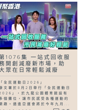
第1076集 一站式回收服
務開創減廢新市場，助
大眾在日常輕鬆減廢
「全民運動日2026」
康文署於8月2日舉行「全民運動日
2026」，於九龍公園體育館設有
多個攤位，讓市民感受各種運動的
樂趣。適逢亞運會將於今年九月...