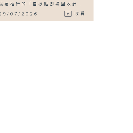
境署推行的「自提點即場回收計...
29/07/2026
收看