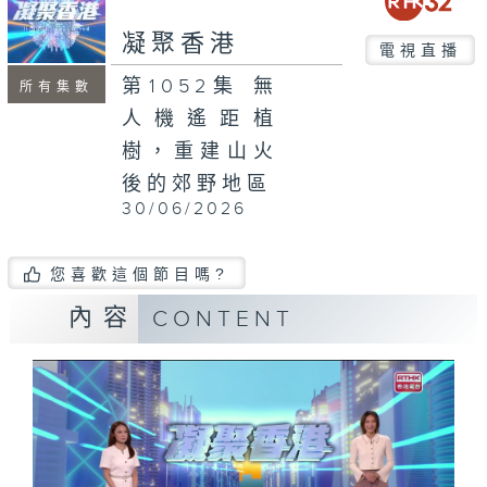
seconds
凝聚香港
電視直播
第1052集 無
所有集數
人機遙距植
樹，重建山火
後的郊野地區
30/06/2026
您喜歡這個節目嗎?
內容
CONTENT