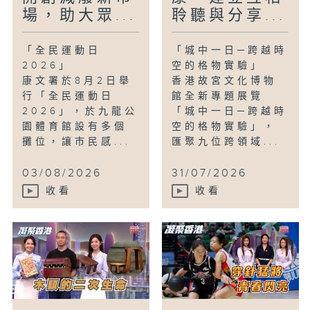
場，助大眾...
聆聽與分享...
「全民運動日
「城中一日─跨越時
2026」
空的格物實驗」
康文署於8月2日舉
香港故宮文化博物
行「全民運動日
館全新專題展覽
2026」，於九龍公
「城中一日─跨越時
園體育館設有多個
空的格物實驗」，
攤位，讓市民感...
匯聚九位跨領域...
03/08/2026
31/07/2026
收看
收看