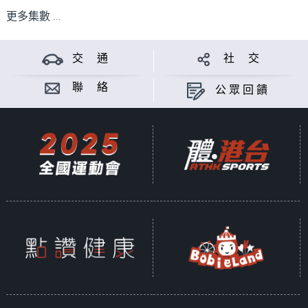
更多集數 ...
交 通
社 交
聯 絡
公眾回饋