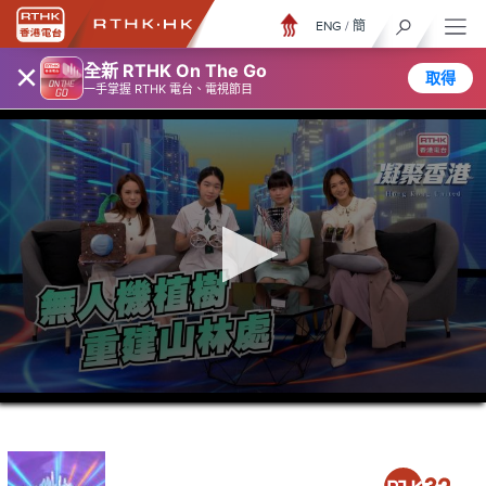
ENG
/
簡
×
全新 RTHK On The Go
取得
一手掌握 RTHK 電台、電視節目
0
seconds
of
23
minutes,
7