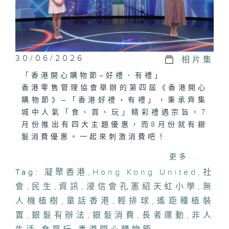
30/06/2026
相片集
「香港開心購物節–好禮．有禮」
香港零售管理協會舉辦的第四屆《香港開心
購物節》–「香港好禮‧有禮」，秉承齊集
城中人氣「食、買、玩」精彩禮遇宗旨，7
月份推出有四大主題優惠，而8月份就有銀
髮消費優惠。一起來刺激消費吧！
更多...
「無人機植樹．重建山林處」
Tag:
凝聚香港
,
Hong Kong United
,
社
近年本港山火頻繁，災後重建山林耗用大量
會
人力物力，成本高昂。有中學生團隊設計遙
,
民生
,
資訊
,
浸信會孔憲紹天虹小學
,
無
距種植裝置，通過設有定位系統GPS的無
人機植樹
,
童話香港
,
輕排球
,
遙距種植裝
人機，將已加入水分及廚餘肥料的幼苗，
置
,
銀髮有辦法
,
銀髮消費
,
長者運動
,
非人
「空投」到焦土，復修山林成本有望減半。