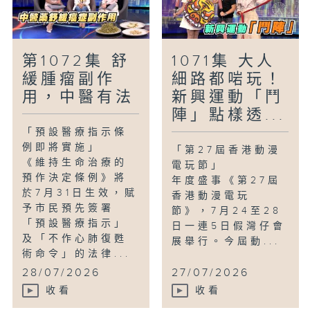
第1072集 舒
1071集 大人
緩腫瘤副作
細路都啱玩！
用，中醫有法
新興運動「鬥
陣」點樣透...
「預設醫療指示條
例即將實施」
「第27屆香港動漫
《維持生命治療的
電玩節」
預作決定條例》將
年度盛事《第27屆
於7月31日生效，賦
香港動漫電玩
予市民預先簽署
節》，7月24至28
「預設醫療指示」
日一連5日假灣仔會
及「不作心肺復甦
展舉行。今屆動...
術命令」的法律...
28/07/2026
27/07/2026
收看
收看