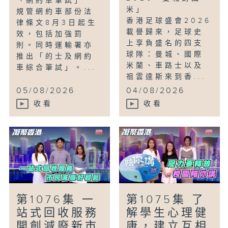
「網約車筆試」
米」
規管網約車部份法
香港足球盛會2026
律條文8月3日起生
載譽歸來，足球史
效，包括加強罰
上享負盛名的四支
則。同時運輸署亦
球隊：曼城、國際
推出「的士及網約
米蘭、車路士以及
車綜合筆試」。...
祖雲達斯來到香...
05/08/2026
04/08/2026
收看
收看
第1076集 一
第1075集 了
站式回收服務
解學生心理健
開創減廢新市
康，建立互相