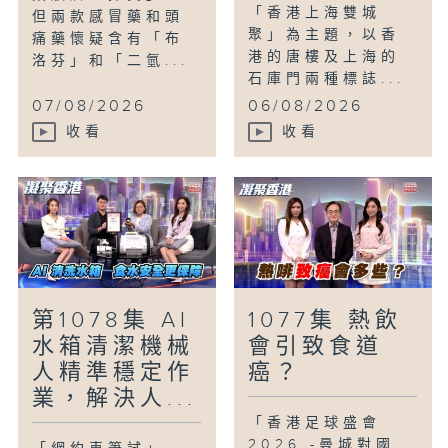
「香港上海雙城
但兩款感冒藥和頭
聚」為主題，以香
痛藥懷疑含有「布
港的唐樓及上海的
洛芬」和「二氫...
石庫門兩種標誌...
07/08/2026
06/08/2026
收看
收看
第1078集 AI
1077集 熱飲
水箱清潔機械
會引致食道
人精準穩定作
癌？
業，解決人...
「香港足球盛會
2026 -曼城對國