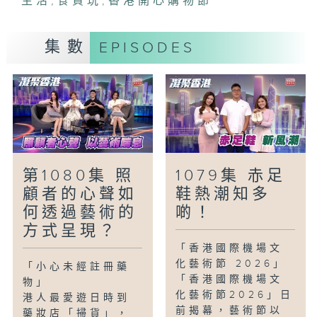
生活
,
食買玩
,
香港開心購物節
「銀髮有辦法-長者輕排球」
輕排球是一種球類團體運動，比傳統排球更
集數
EPISODES
輕、更軟身，所需的場地空間亦較少，適合
各年齡層參與。長者打輕排球，在課程中怎
樣體驗運動的樂趣，展現無限活力？
「童話香港-非人生活」
如果能變成一件物件，小朋友最想成為甚
麼？又有何妙計令自己「升價十倍」？
第1080集 照
1079集 赤足
顧者的心聲如
鞋熱潮知多
何透過藝術的
啲！
方式呈現？
「香港國際機場文
化藝術節 2026」
「小心未經註冊藥
「香港國際機場文
物」
化藝術節2026」日
港人最愛遊日時到
前揭幕，藝術節以
藥妝店「掃貨」，