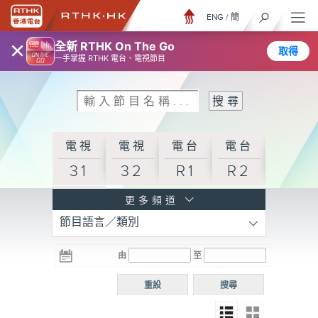
ENG
/
簡
×
全新 RTHK On The Go
取得
一手掌握 RTHK 電台、電視節目
電視
電視
電台
電台
31
32
R1
R2
電台
更多頻道
節目語言／類別
R3
電台
電台
電台
由
至
普通
R4
R5
話台
重設
搜尋