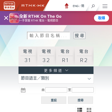
ENG
/
簡
×
全新 RTHK On The Go
取得
一手掌握 RTHK 電台、電視節目
電視
電視
電台
電台
31
32
R1
R2
電台
更多頻道
節目語言／類別
R3
電台
電台
電台
由
至
普通
R4
R5
話台
重設
搜尋