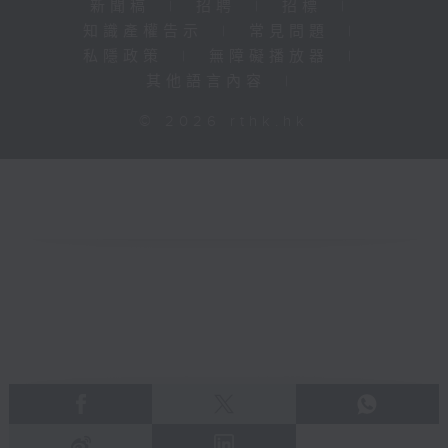
新聞稿
|
招聘
|
招標
|
知識產權告示
|
常見問題
|
私隱政策
|
無障礙播放器
|
其他語言內容
|
© 2026 rthk.hk