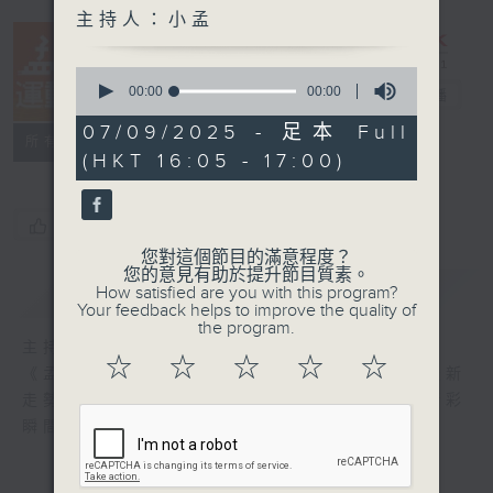
主持人：小孟
0
seconds
00:00
00:00
孟想運動周刊
電台直播
of
0
07/09/2025 - 足本 Full
特備網頁
所有集數
seconds
(HKT 16:05 - 17:00)
您喜歡這個節目嗎?
您對這個節目的滿意程度？
您的意見有助於提升節目質素。
簡介
GIST
How satisfied are you with this program?
Your feedback helps to improve the quality of
the program.
主持人：小孟
☆
☆
☆
☆
☆
《孟想運動周刊》每週末為你直擊運動賽事最新
走勢，邀請運動員與聽眾分享運動與比賽的精彩
瞬間，感受全城體育熱潮！