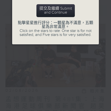
提交及繼續 Submit
最新
LATEST
and Continue
點擊星星進行評分：一顆星為不滿意，五顆
星為非常滿意。
Click on the stars to rate: One star is for not
satisfied, and Five stars is for very satisfied.
02/08/2026
相片集
孟想運動周刊 第481集：上海
海港足球俱樂部新聞官 趙昊