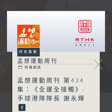
ENG
/
簡
×
全新 RTHK On The Go
取得
一手掌握 RTHK 電台、電視節目
所有集數
X
孟想運動周刊
特備網頁
孟想運動周刊 第434
集：《全運全接觸》-
手球港隊隊長 謝永輝