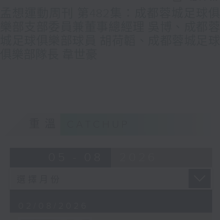
孟想運動周刊 第482集：成都蓉城足球俱
樂部支部委員兼董事總經理 吳博、成都蓉
城足球俱樂部球員 胡荷韜、成都蓉城足球
俱樂部隊長 韋世豪
重溫
CATCHUP
05 - 08
2026
02/08/2026