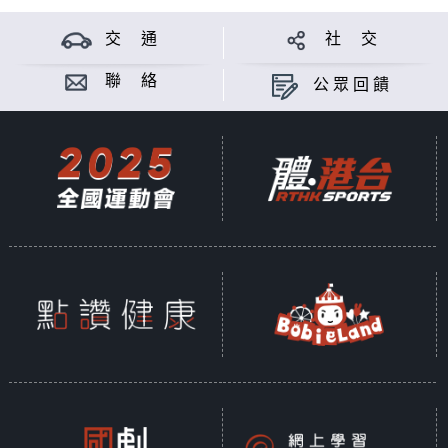
交 通
社 交
聯 絡
公眾回饋