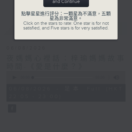
與你圍爐夜話～
and Continue
更多...
點擊星星進行評分：一顆星為不滿意，五顆
星為非常滿意。
Click on the stars to rate: One star is for not
最新
LATEST
satisfied, and Five stars is for very satisfied.
06/08/2026
夜媽媽心裡話：梓瑜媽媽故事
時間-《愛是什麼？》
0
seconds
00:00
55:00
of
55
06/08/2026 - 足本 Full (HKT
minutes,
22:05 - 23:00)
0
seconds