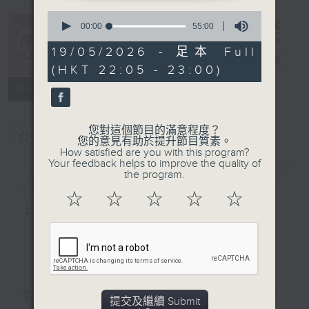
0
seconds
00:00
55:00
of
55
19/05/2026 - 足本 Full
夜媽媽心裡話
minutes,
電台直播
(HKT 22:05 - 23:00)
0
seconds
所有集數
您對這個節目的滿意程度？
您喜歡這個節目嗎?
您的意見有助於提升節目質素。
How satisfied are you with this program?
Your feedback helps to improve the quality of
the program.
簡介
GIST
☆
☆
☆
☆
☆
主持人：黃梓瑜
✨夜，媽媽放下日間的疲憊；
✨夜，媽媽們拾起me time的自由；
星期一至四晚十點，梓瑜媽媽用音符分享愛，
提交及繼續 Submit