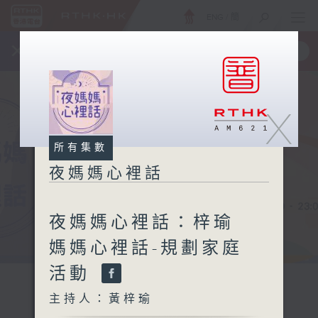
ENG
/
簡
×
全新 RTHK On The Go
取得
一手掌握 RTHK 電台、電視節目
X
所有集數
夜媽媽心裡話
夜媽媽心裡話：梓瑜
媽媽心裡話-規劃家庭
活動
主持人：黃梓瑜