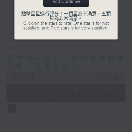
與你圍爐夜話～
and Continue
更多...
點擊星星進行評分：一顆星為不滿意，五顆
星為非常滿意。
Click on the stars to rate: One star is for not
最新
LATEST
satisfied, and Five stars is for very satisfied.
06/08/2026
夜媽媽心裡話：梓瑜媽媽故事
時間-《愛是什麼？》
0
seconds
00:00
55:00
of
55
06/08/2026 - 足本 Full (HKT
minutes,
22:05 - 23:00)
0
seconds