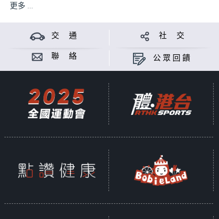
更多 ...
交 通
社 交
聯 絡
公眾回饋