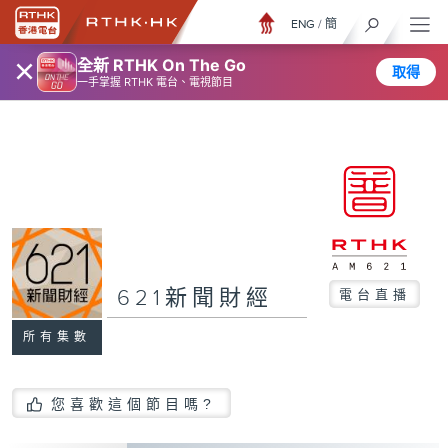
ENG
/
簡
×
全新 RTHK On The Go
取得
一手掌握 RTHK 電台、電視節目
621新聞財經
電台直播
所有集數
您喜歡這個節目嗎?