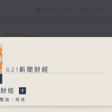
電視
電台
新聞
WEB+
621新聞財經
所有集數
621新聞財經
您喜歡這個節目嗎?
聞財經
繁旭、宛佳
主持人：孟繁旭、宛佳