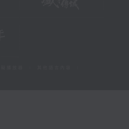
障礙播放器
|
其他語言內容
|