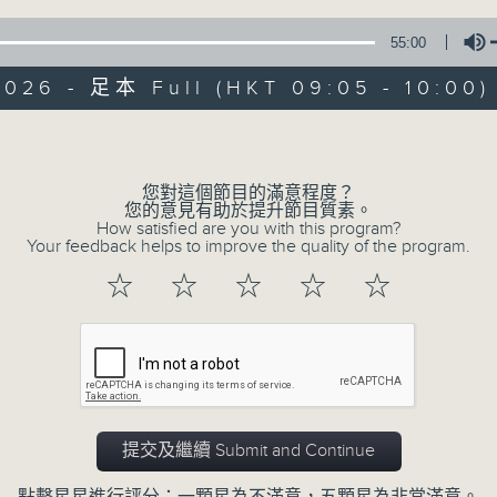
55:00
2026 - 足本 Full (HKT 09:05 - 10:00)
Volume
您對這個節目的滿意程度？
06/08/2026
您的意見有助於提升節目質素。
How satisfied are you with this program?
Your feedback helps to improve the quality of the program.
621新聞財經
☆
☆
☆
☆
☆
0
seconds
00:00
of
55
06/08/2026 - 足本 Full (HKT 09:05
minutes,
0
seconds
Volume
90%
提交及繼續 Submit and Continue