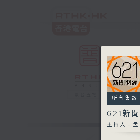
電台直播
所有集數
621新
主持人：孟