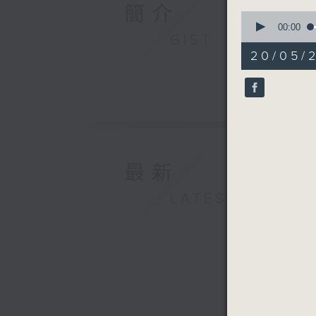
簡介
0
seconds
00:00
GIST
of
55
20/05/
minutes,
0
seconds
90%
最新
LATEST