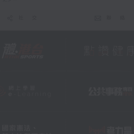
社 交
聯 絡