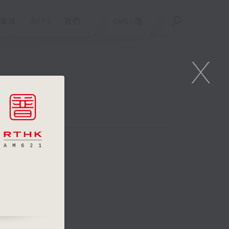
重溫
APPS
我們
ENG
/
簡
X