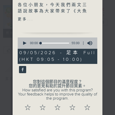
各位小朋友，今天我們兩文三
語說故事為大家帶來了《大魚
和小魚》和《海馬和章魚》的
更多...
兩文三語說故事
電台直播
故事；
《大魚和小魚》的廣東話版本
所有集數
由中華基督教會基慧小學（馬
0
灣）的余俙瑤同學聲演；
seconds
00:00
55:00
of
《海馬和章魚》的英文版本由
您喜歡這個節目嗎?
55
09/05/2026 - 足本 Full
中華基督教會基法小學的徐啓
minutes,
(HKT 09:05 - 10:00)
0
軒同學聲演。
seconds
簡介
GIST
主持人：子玥姐姐﹑中中哥哥﹑Crystal姐姐
您對這個節目的滿意程度？
您的意見有助於提升節目質素。
How satisfied are you with this program?
Your feedback helps to improve the quality of
the program.
☆
☆
☆
☆
☆