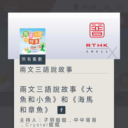
ENG
/
簡
×
全新 RTHK On The Go
取得
一手掌握 RTHK 電台、電視節目
X
所有集數
兩文三語說故事
兩文三語說故事《大
魚和小魚》和《海馬
一個故事、兩種語言、三種表達方式...
和章魚》
主持人：子玥姐姐﹑中中哥哥
﹑Crystal姐姐