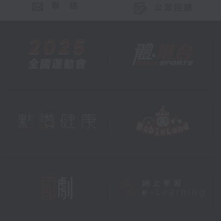
聯 絡
公眾回饋