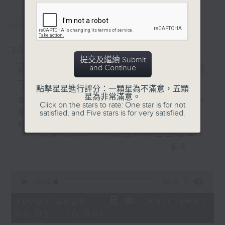
最新
LATEST
30/05/2026
提交及繼續 Submit
兩文三語說故事《小豬豬知錯
and Continue
了》和《蘋果樹節》
點擊星星進行評分：一顆星為不滿意，五顆
星為非常滿意。
各位小朋友，今天我們兩文三語說故事為大
Click on the stars to rate: One star is for not
satisfied, and Five stars is for very satisfied.
家帶來了《小豬豬知錯了》和《蘋果樹節》
的故事；
《小豬豬知錯了》的普通話版本由嶺南大
更多...
學香港同學會小學的陳梓朗同學聲演；
《蘋果樹節》的普通話版本由恩主教書院
0
seconds
00:00
54:59
的楊佳琪同學聲演。
of
54
30/05/2026 - 足本 Full (HKT
minutes,
09:05 - 10:00)
59
seconds