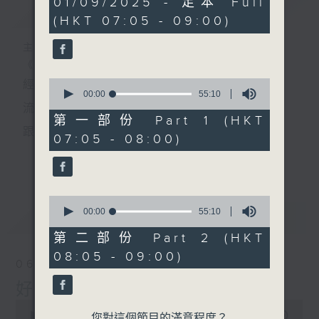
01/09/2025 - 足本 Full
簡介
GIST
hour,
(HKT 07:05 - 09:00)
50
minutes,
0
主持人：葉宇波
seconds
《好Young音樂》
0
經典歌，共鳴曾經那Young的時光；
seconds
00:00
55:10
of
流行曲，感受當下這Young的時刻。
55
第一部份 Part 1 (HKT
minutes,
跟隨音樂的flow，溫故，知新。
07:05 - 08:00)
10
seconds
香港電台普通話台《好Young音樂》！
更多...
節目版塊包括：晨曲悠揚、好Young主題、粵語播
0
（廣東歌經典）、溫故知新（新歌精選）。
seconds
00:00
55:10
最新
LATEST
of
55
第二部份 Part 2 (HKT
minutes,
星期一至五早七點，
08:05 - 09:00)
10
06/08/2026
seconds
《好Young音樂》
好Young音樂
葉宇波為你呈現音樂好模Young！
0
seconds
00:00
1:49:59
您對這個節目的滿意程度？