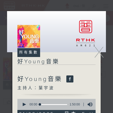
ENG
/
簡
×
全新 RTHK On The Go
取得
一手掌握 RTHK 電台、電視節目
X
所有集數
好Young音樂
好Young音樂
電台直播
好Young音樂
所有集數
主持人：葉宇波
0
您喜歡這個節目嗎?
seconds
00:00
1:50:00
of
1