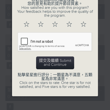
of
您的意見有助於提升節目質素。
1
How satisfied are you with this program?
06/08/2026 - 足本 Full (HKT
hour,
Your feedback helps to improve the quality of
07:05 - 09:00)
49
the program.
minutes,
59
☆
☆
☆
☆
☆
seconds
0
seconds
00:00
55:00
of
55
第一部份 Part 1 (HKT 07:05 -
minutes,
08:00)
0
seconds
提交及繼續 Submit
and Continue
點擊星星進行評分：一顆星為不滿意，五顆
0
星為非常滿意。
seconds
00:00
55:09
Click on the stars to rate: One star is for not
of
satisfied, and Five stars is for very satisfied.
55
第二部份 Part 2 (HKT 08:05 -
minutes,
09:00)
9
seconds