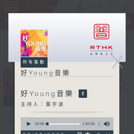
ENG
/
簡
×
全新 RTHK On The Go
取得
一手掌握 RTHK 電台、電視節目
X
所有集數
好Young音樂
好Young音樂
電台直播
好Young音樂
所有集數
主持人：葉宇波
0
您喜歡這個節目嗎?
seconds
00:00
1:50:00
of
1