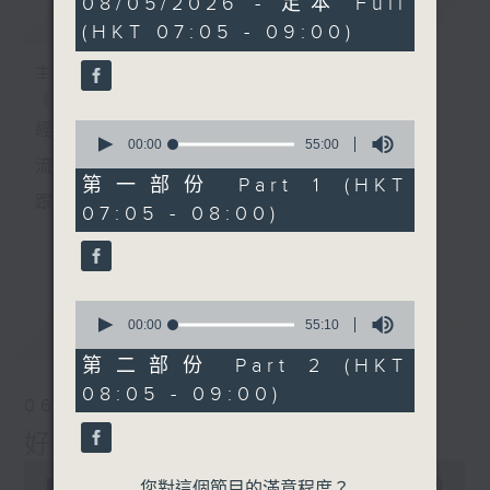
08/05/2026 - 足本 Full
簡介
GIST
hour,
(HKT 07:05 - 09:00)
50
minutes,
0
主持人：葉宇波
seconds
《好Young音樂》
0
經典歌，共鳴曾經那Young的時光；
seconds
00:00
55:00
of
流行曲，感受當下這Young的時刻。
55
第一部份 Part 1 (HKT
minutes,
跟隨音樂的flow，溫故，知新。
07:05 - 08:00)
0
seconds
香港電台普通話台《好Young音樂》！
更多...
節目版塊包括：晨曲悠揚、好Young主題、粵語播
0
（廣東歌經典）、溫故知新（新歌精選）。
seconds
00:00
55:10
最新
LATEST
of
55
第二部份 Part 2 (HKT
minutes,
星期一至五早七點，
08:05 - 09:00)
10
06/08/2026
seconds
《好Young音樂》
好Young音樂
葉宇波為你呈現音樂好模Young！
0
seconds
00:00
1:49:59
您對這個節目的滿意程度？