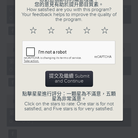
of
您的意見有助於提升節目質素。
1
How satisfied are you with this program?
06/08/2026 - 足本 Full (HKT
hour,
Your feedback helps to improve the quality of
07:05 - 09:00)
49
the program.
minutes,
59
☆
☆
☆
☆
☆
seconds
0
seconds
00:00
55:00
of
55
第一部份 Part 1 (HKT 07:05 -
minutes,
08:00)
0
seconds
提交及繼續 Submit
and Continue
點擊星星進行評分：一顆星為不滿意，五顆
0
星為非常滿意。
seconds
00:00
55:09
Click on the stars to rate: One star is for not
of
satisfied, and Five stars is for very satisfied.
55
第二部份 Part 2 (HKT 08:05 -
minutes,
09:00)
9
seconds