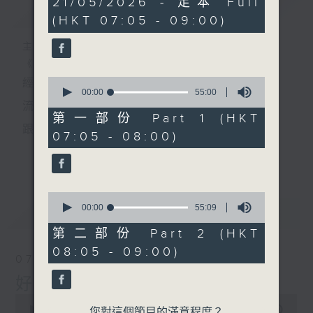
21/05/2026 - 足本 Full
簡介
GIST
hour,
(HKT 07:05 - 09:00)
49
minutes,
59
主持人：葉宇波
seconds
《好Young音樂》
0
經典歌，共鳴曾經那Young的時光；
seconds
00:00
55:00
of
流行曲，感受當下這Young的時刻。
55
第一部份 Part 1 (HKT
minutes,
跟隨音樂的flow，溫故，知新。
07:05 - 08:00)
0
seconds
香港電台普通話台《好Young音樂》！
更多...
節目版塊包括：晨曲悠揚、好Young主題、粵語播
0
（廣東歌經典）、溫故知新（新歌精選）。
seconds
00:00
55:09
最新
LATEST
of
55
第二部份 Part 2 (HKT
minutes,
星期一至五早七點，
08:05 - 09:00)
9
07/08/2026
seconds
《好Young音樂》
好Young音樂
葉宇波為你呈現音樂好模Young！
0
seconds
00:00
1:49:59
您對這個節目的滿意程度？