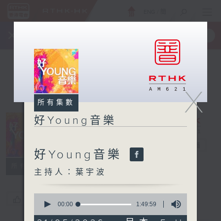
ENG
/
簡
×
全新 RTHK On The Go
取得
一手掌握 RTHK 電台、電視節目
X
所有集數
好Young音樂
好Young音樂
電台直播
好Young音樂
所有集數
主持人：葉宇波
0
您喜歡這個節目嗎?
seconds
00:00
1:49:59
of
1