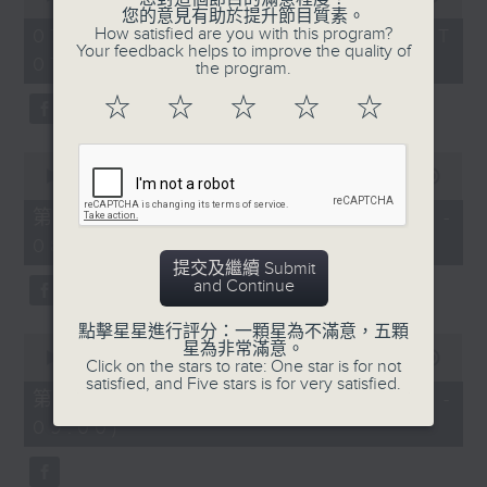
of
您的意見有助於提升節目質素。
1
How satisfied are you with this program?
07/08/2026 - 足本 Full (HKT
hour,
Your feedback helps to improve the quality of
07:05 - 09:00)
49
the program.
minutes,
59
☆
☆
☆
☆
☆
seconds
0
seconds
00:00
55:00
of
55
第一部份 Part 1 (HKT 07:05 -
minutes,
08:00)
0
seconds
提交及繼續 Submit
and Continue
點擊星星進行評分：一顆星為不滿意，五顆
0
星為非常滿意。
seconds
00:00
55:09
Click on the stars to rate: One star is for not
of
satisfied, and Five stars is for very satisfied.
55
第二部份 Part 2 (HKT 08:05 -
minutes,
09:00)
9
seconds