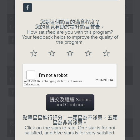
seconds
0
seconds
00:00
1:49:59
of
1
09/08/2026 - 足本 Full (HKT
您對這個節目的滿意程度？
hour,
14:05 - 16:00)
您的意見有助於提升節目質素。
49
How satisfied are you with this program?
minutes,
Your feedback helps to improve the quality of
59
the program.
seconds
☆
☆
☆
☆
☆
0
seconds
00:00
55:10
of
55
第一部份 Part 1 (HKT 14:05 -
minutes,
15:00)
10
seconds
提交及繼續 Submit
and Continue
0
seconds
00:00
55:09
of
點擊星星進行評分：一顆星為不滿意，五顆
55
星為非常滿意。
第二部份 Part 2 (HKT 15:05 -
minutes,
Click on the stars to rate: One star is for not
16:00)
9
satisfied, and Five stars is for very satisfied.
seconds