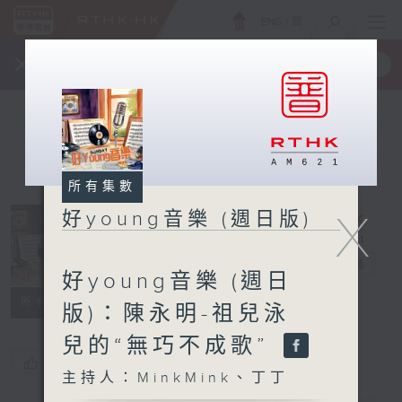
ENG
/
簡
×
全新 RTHK On The Go
取得
一手掌握 RTHK 電台、電視節目
所有集數
X
好young音樂 (週日版)
好young音樂
(週日版)
電台直播
好young音樂 (週日
所有集數
版)：陳永明-祖兒泳
兒的“無巧不成歌”
您喜歡這個節目嗎?
主持人：MinkMink、丁丁