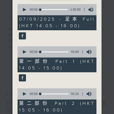
簡介
GIST
0
seconds
00:00
1:50:00
of
主持人：MinkMink、丁丁
1
07/09/2025 - 足本 Full
hour,
《好young音樂》 週日版
(HKT 14:05 - 16:00)
50
好Young就是經典，經典就是好Young，美
minutes,
0
好的週日時光，經典好歌時刻重溫，
seconds
不一樣的好Young時代，一樣的經典心跳節
拍。
0
seconds
00:00
55:00
of
更多...
「好Young音樂人」走進直播室，與你分享
55
第一部份 Part 1 (HKT
minutes,
經典金曲的絕妙之處，訴說當年情。
14:05 - 15:00)
0
seconds
最新
LATEST
星期日下午2點，MinkMink跨越時空界限，
帶你感受經典音樂的青春魅力！
0
seconds
00:00
55:10
09/08/2026
of
55
好young音樂 (週日版)：魏嘉
第二部份 Part 2 (HKT
minutes,
瑩、鄭嘉嘉
15:05 - 16:00)
10