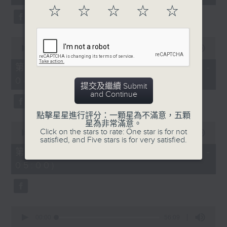
seconds
☆
☆
☆
☆
☆
0
seconds
00:00
56:10
of
56
第二部份 Part 2 (HKT 03:04 -
minutes,
04:00)
10
提交及繼續 Submit
seconds
and Continue
點擊星星進行評分：一顆星為不滿意，五顆
星為非常滿意。
0
Click on the stars to rate: One star is for not
seconds
00:00
56:10
satisfied, and Five stars is for very satisfied.
of
56
第三部份 Part 3 (HKT 04:04 -
minutes,
05:00)
10
seconds
0
seconds
00:00
56:09
of