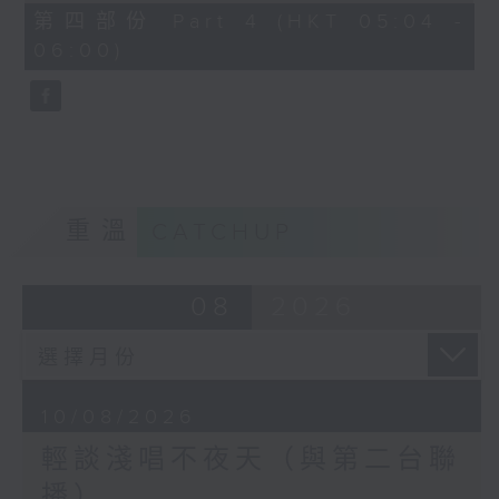
56
第四部份 Part 4 (HKT 05:04 -
minutes,
06:00)
9
seconds
重溫
CATCHUP
08
2026
10/08/2026
輕談淺唱不夜天（與第二台聯
播）