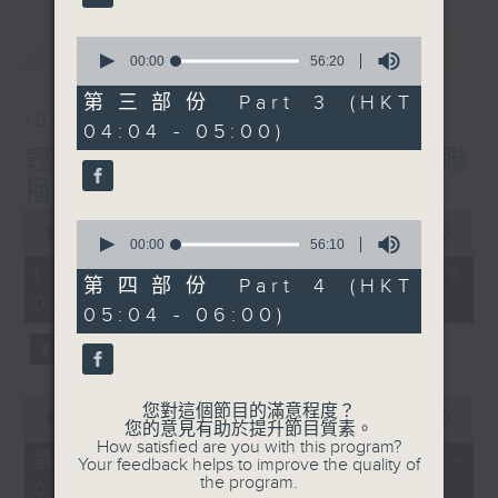
最新
0
LATEST
seconds
00:00
56:20
of
56
第三部份 Part 3 (HKT
minutes,
10/08/2026
04:04 - 05:00)
20
seconds
輕談淺唱不夜天（與第二台聯
播）
0
0
seconds
00:00
3:43:59
seconds
00:00
56:10
of
of
3
10/08/2026 - 足本 Full (HKT
56
第四部份 Part 4 (HKT
hours,
minutes,
02:04 - 06:00)
43
05:04 - 06:00)
10
minutes,
seconds
59
seconds
0
您對這個節目的滿意程度？
seconds
00:00
56:00
您的意見有助於提升節目質素。
of
How satisfied are you with this program?
56
第一部份 Part 1 (HKT 02:04 -
Your feedback helps to improve the quality of
minutes,
the program.
03:00)
0