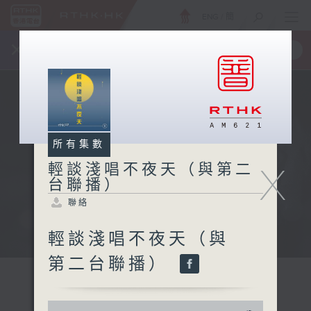
ENG
/
簡
×
全新 RTHK On The Go
取得
一手掌握 RTHK 電台、電視節目
所有集數
X
輕談淺唱不夜天（與第二
台聯播）
聯絡
輕談淺唱不夜天（與
第二台聯播）
0