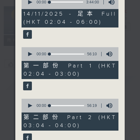
seconds
00:00
3:44:00
of
輕談淺唱不夜天
3
14/11/2025 - 足本 Full
hours,
（與第二台聯
(HKT 02:04 - 06:00)
44
播）
電台直播
minutes,
0
seconds
聯絡
所有集數
0
seconds
00:00
56:10
of
您喜歡這個節目嗎?
56
第一部份 Part 1 (HKT
minutes,
02:04 - 03:00)
10
seconds
簡介
GIST
0
seconds
00:00
56:19
of
56
第二部份 Part 2 (HKT
minutes,
03:04 - 04:00)
19
seconds