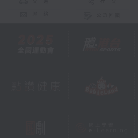
交 通
社 交
聯 絡
公眾回饋