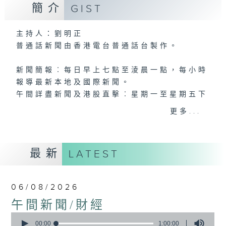
簡介
GIST
主持人：劉明正
普通話新聞由香港電台普通話台製作。
新聞簡報︰每日早上七點至淩晨一點，每小時
報導最新本地及國際新聞。
午間詳盡新聞及港股直擊︰星期一至星期五下
午一點。
更多...
晚間詳盡新聞︰星期一至星期五晚上七點三十
分。
最新
LATEST
06/08/2026
午間新聞/財經
0
seconds
00:00
1:00:00