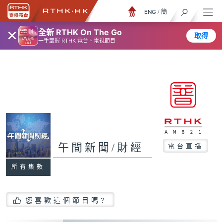
ENG
/
簡
×
全新 RTHK On The Go
取得
一手掌握 RTHK 電台、電視節目
午間新聞/財經
電台直播
所有集數
您喜歡這個節目嗎?