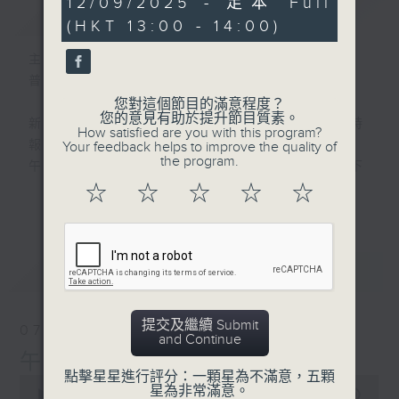
12/09/2025 - 足本 Full
簡介
GIST
hour,
(HKT 13:00 - 14:00)
0
seconds
主持人：劉明正
普通話新聞由香港電台普通話台製作。
您對這個節目的滿意程度？
您的意見有助於提升節目質素。
新聞簡報︰每日早上七點至淩晨一點，每小時
How satisfied are you with this program?
報導最新本地及國際新聞。
Your feedback helps to improve the quality of
the program.
午間詳盡新聞及港股直擊︰星期一至星期五下
午一點。
☆
☆
☆
☆
☆
更多...
晚間詳盡新聞︰星期一至星期五晚上七點三十
分。
最新
LATEST
提交及繼續 Submit
07/08/2026
and Continue
午間新聞/財經
點擊星星進行評分：一顆星為不滿意，五顆
0
星為非常滿意。
seconds
00:00
1:00:00