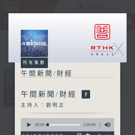
ENG
/
簡
×
全新 RTHK On The Go
取得
一手掌握 RTHK 電台、電視節目
X
所有集數
午間新聞/財經
午間新聞/財經
電台直播
午間新聞/財經
所有集數
主持人：劉明正
0
您喜歡這個節目嗎?
seconds
00:00
1:00:00
of
1