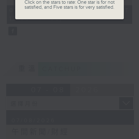
Click on the stars to rate: One star is for not
of
satisfied, and Five stars is for very satisfied.
1
07/08/2026 - 足本 Full (HKT
hour,
13:00 - 14:00)
0
seconds
重溫
CATCHUP
07 - 08
2026
07/08/2026
午間新聞/財經