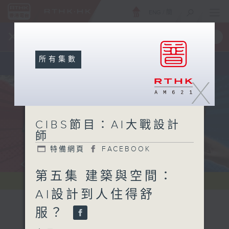
ENG
/
簡
×
全新 RTHK On The Go
取得
一手掌握 RTHK 電台、電視節目
所有集數
X
CIBS節目：AI大戰設計
師
特備網頁
FACEBOOK
第五集 建築與空間：
AI設計到人住得舒
服？