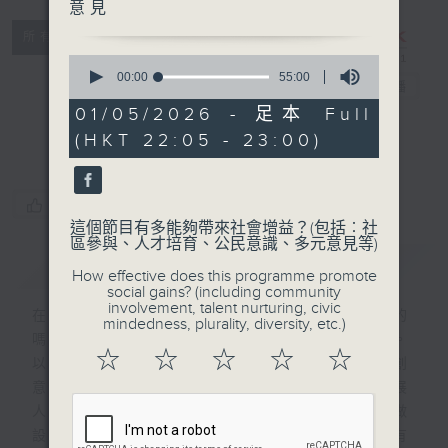
意見
所有集數
CIBS節目：AI
0
seconds
00:00
55:00
大戰設計師
電台直播
of
55
01/05/2026 - 足本 Full
minutes,
特備網頁
FACEBOOK
(HKT 22:05 - 23:00)
0
seconds
您喜歡這個節目嗎?
這個節目有多能夠帶來社會增益？(包括︰社
區參與、人才培育、公民意識、多元意見等)
簡介
GIST
How effective does this programme promote
social gains? (including community
involvement, talent nurturing, civic
在AI急速發展的年代，創作還是由人做的
mindedness, plurality, diversity, etc.)
嗎？節目將探索人工智能與人類創作之界線。
☆
☆
☆
☆
☆
以一個手藝人的角度，每一集邀請一位本地創
意人，包括手工藝人、設計師、藝術家、策展
人等，探討當AI已經會繪畫、會寫字、會做
設計，究竟他們的專業會不會被取代？還是有