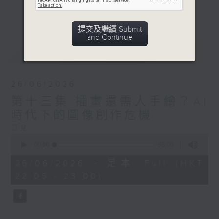
些事情，AI永遠做不來？節目希望鼓勵公眾
更多...
反思技術與人性的關係。
提交及繼續 Submit
and Continue
意見
最新
LATEST
26/06/2026
第十三集 插畫還需人手繪？AI
時代下的圖像創作危機
意見
0
seconds
00:00
55:00
of
55
26/06/2026 - 足本 Full (HKT
minutes,
22:05 - 23:00)
0
seconds