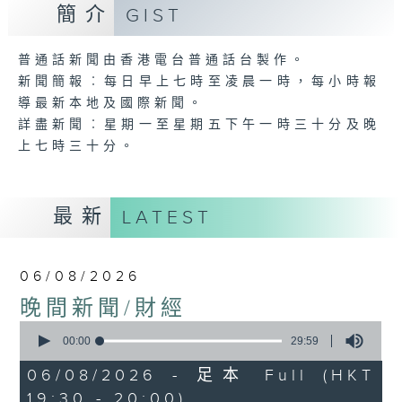
簡介
GIST
普通話新聞由香港電台普通話台製作。
新聞簡報︰每日早上七時至凌晨一時，每小時報
導最新本地及國際新聞。
詳盡新聞︰星期一至星期五下午一時三十分及晚
上七時三十分。
最新
LATEST
06/08/2026
晚間新聞/財經
0
seconds
00:00
29:59
of
29
06/08/2026 - 足本 Full (HKT
minutes,
19:30 - 20:00)
59