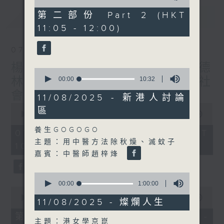
of
55
第二部份 Part 2 (HKT
最新
LATEST
minutes,
11:05 - 12:00)
9
seconds
07/08/2026
楊子矜 麥尚中 蔡朗清 許美德
0
seconds
林振成/遊覽湖南瓷都醴陵市/社
00:00
10:32
of
會熱點話題
10
11/08/2025 - 新港人討論
minutes,
0
區
32
seconds
00:00
1:50:00
seconds
of
1
養生GOGOGO
07/08/2026 - 足本 Full (HKT
hour,
主題：用中醫方法除秋燥、滅蚊子
10:05 - 12:00)
50
minutes,
嘉賓：中醫師趙梓烽
0
seconds
0
seconds
00:00
1:00:00
0
of
seconds
00:00
55:10
1
11/08/2025 - 燦爛人生
of
hour,
55
第一部份 Part 1 (HKT 10:05 -
0
minutes,
主題：港女學京崑
seconds