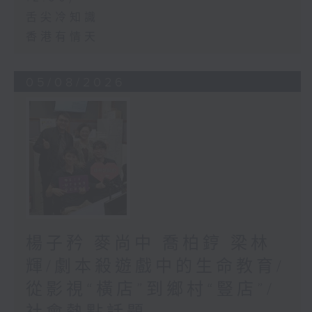
舌尖冷知識
香港有情天
05/08/2026
楊子矜 麥尚中 喬柏𨧤 梁林
輝/劇本殺遊戲中的生命教育/
從影視“橫店”到鄉村“豎店”/