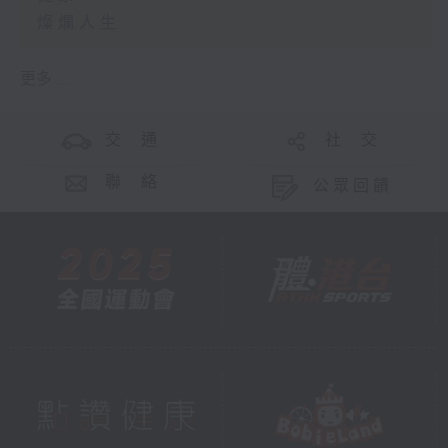
燦爛人生
更多 ...
交 通
社 交
聯 絡
公眾回饋