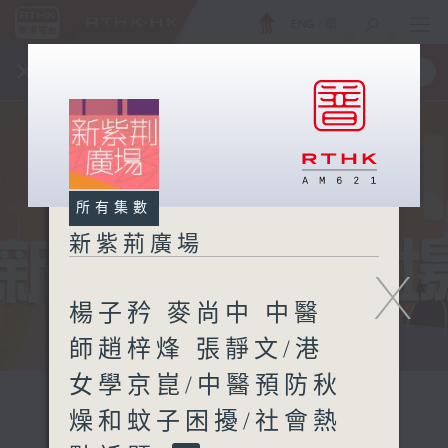
ENG
/
簡
×
全新 RTHK On The Go
取得
一手掌握 RTHK 電台、電視節目
所有集數
新紫荊廣場
X
楊子矜 麥尚中 中醫
師趙梓烽 張靜文/港
女學京崑/中醫預防秋
燥和蚊子困擾/社會熱