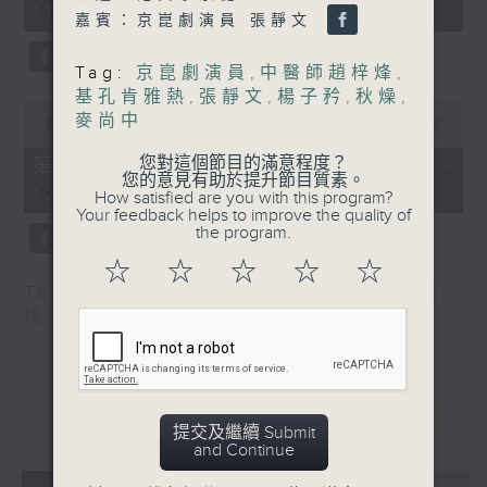
11:00)
10
嘉賓：京崑劇演員 張靜文
seconds
Tag:
京崑劇演員
,
中醫師趙梓烽
,
基孔肯雅熱
,
張靜文
,
楊子矜
,
秋燥
,
0
麥尚中
seconds
00:00
55:10
of
55
您對這個節目的滿意程度？
第二部份 Part 2 (HKT 11:05 -
minutes,
您的意見有助於提升節目質素。
12:00)
10
How satisfied are you with this program?
seconds
Your feedback helps to improve the quality of
the program.
☆
☆
☆
☆
☆
Tag:
楊子矜
,
麥尚中
,
蔡朗清
,
許美德
,
林振
成
重溫
CATCHUP
提交及繼續 Submit
and Continue