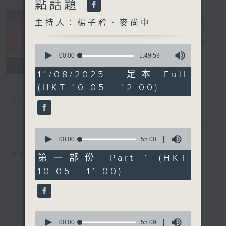
點話題
主持人：楊子矜、麥尚中
新紫荊廣場
電台直播
0
seconds
00:00
1:49:59
of
所有集數
1
11/08/2025 - 足本 Full
hour,
(HKT 10:05 - 12:00)
49
minutes,
您喜歡這個節目嗎?
59
seconds
簡介
GIST
0
seconds
00:00
55:00
of
主持人：楊子矜、麥尚中
55
第一部份 Part 1 (HKT
minutes,
10:05 - 11:00)
0
seconds
0
seconds
00:00
55:09