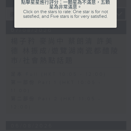
07 - 08
2026
點擊星星進行評分：一顆星為不滿意，五顆
星為非常滿意。
Click on the stars to rate: One star is for not
satisfied, and Five stars is for very satisfied.
07/08/2026
楊子矜 麥尚中 蔡朗清 許美
德 林振成/遊覽湖南瓷都醴陵
市/社會熱點話題
足本 Full (HKT 10:05 - 12:00)
第一部份 Part 1 (HKT 10:05 -
11:00)
第二部份 Part 2 (HKT 11:05 -
12:00)
06/08/2026