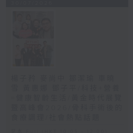
30/07/2026
楊子矜 麥尚中 鄒潔瑜 車曉
雪 黃惠娜 鄧子平/科技+營養
=健康智齡生活/黃金時代展覽
暨高峰會2026/骨科手術後的
食療調理/社會熱點話題
足本 Full (HKT 10:05 - 12:00)