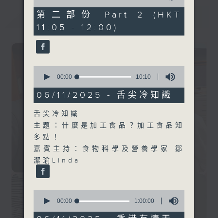
of
55
第二部份 Part 2 (HKT
最新
LATEST
minutes,
11:05 - 12:00)
9
seconds
0
seconds
00:00
10:10
of
10
06/11/2025 - 舌尖冷知識
minutes,
10
舌尖冷知識
seconds
主題：什麼是加工食品？加工食品知
多點！
嘉賓主持：食物科學及營養學家 鄒
潔瑜Linda
0
seconds
00:00
1:00:00
of
1