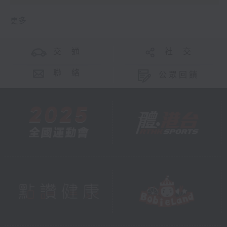
更多 ...
交 通
社 交
聯 絡
公眾回饋