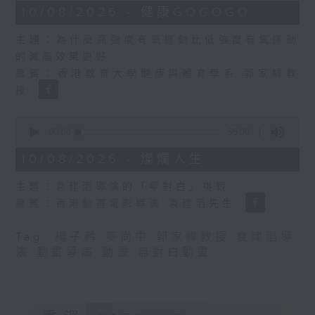
12
10/08/2026 - 健康GOGOGO
minutes,
45
主題：為什麼高強度有氧運動比低強度有氧運動
seconds
的減脂效果更好
嘉賓：香港教育大學健康與體育學系 郭家驊教
授
0
seconds
00:00
55:00
of
55
10/08/2026 - 燦爛人生
minutes,
0
主題：袁建滔導演的「零對白」挑戰
seconds
嘉賓：香港動畫電影導演 袁建滔先生
Tag:
楊子矜
,
麥尚中
,
郭家驊教授
,
袁建滔導
演
,
動畫導演
,
動畫
,
無對白動畫