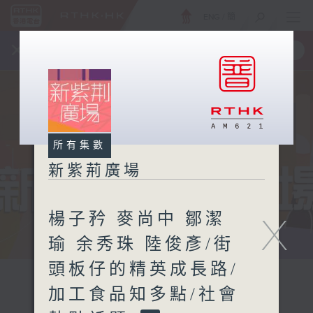
ENG
/
簡
×
全新 RTHK On The Go
取得
一手掌握 RTHK 電台、電視節目
所有集數
新紫荊廣場
楊子矜 麥尚中 鄒潔
X
瑜 余秀珠 陸俊彥/街
頭板仔的精英成長路/
加工食品知多點/社會