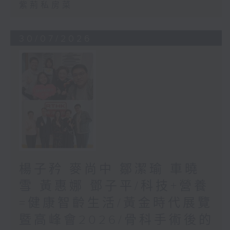
紫荊私房菜
30/07/2026
楊子矜 麥尚中 鄒潔瑜 車曉
雪 黃惠娜 鄧子平/科技+營養
=健康智齡生活/黃金時代展覽
暨高峰會2026/骨科手術後的