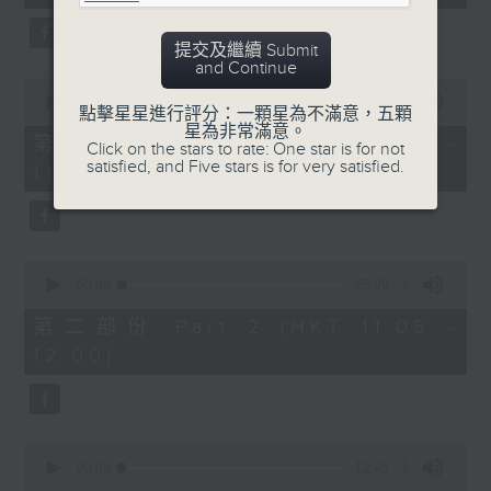
minutes,
59
seconds
提交及繼續 Submit
and Continue
0
seconds
00:00
55:00
點擊星星進行評分：一顆星為不滿意，五顆
of
星為非常滿意。
55
第一部份 Part 1 (HKT 10:05 -
Click on the stars to rate: One star is for not
minutes,
satisfied, and Five stars is for very satisfied.
11:00)
0
seconds
0
seconds
00:00
55:09
of
55
第二部份 Part 2 (HKT 11:05 -
minutes,
12:00)
9
seconds
0
seconds
00:00
12:45
of