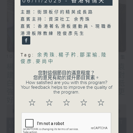
06/11/2025 - 香港有情天
hour,
0
主題：街頭板仔的精英成長路
seconds
嘉賓主持：資深社工 余秀珠
嘉賓：香港著名滑板運動員、現職香
港滑板隊教練 陸俊彥先生
Tag:
余秀珠
,
楊子矜
,
鄒潔瑜
,
陸
10/08/2026
相片集
俊彥
,
麥尚中
楊子矜 麥尚中 郭家驊教授 袁
您對這個節目的滿意程度？
建滔導演/袁建滔導演的「零對
您的意見有助於提升節目質素。
白」挑戰/高強度有氧運動比低
How satisfied are you with this program?
Your feedback helps to improve the quality of
強度有氧運動的減脂效果更
the program.
好？/社會熱點話題
☆
☆
☆
☆
☆
0
seconds
00:00
1:49:59
of
1
10/08/2026 - 足本 Full (HKT
hour,
10:05 - 12:00)
49