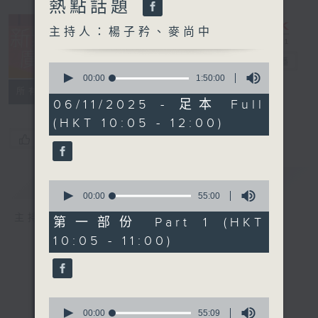
熱點話題
主持人：楊子矜、麥尚中
新紫荊廣場
電台直播
0
seconds
00:00
1:50:00
of
所有集數
1
06/11/2025 - 足本 Full
hour,
(HKT 10:05 - 12:00)
50
minutes,
您喜歡這個節目嗎?
0
seconds
簡介
GIST
0
seconds
00:00
55:00
of
主持人：楊子矜、麥尚中
55
第一部份 Part 1 (HKT
minutes,
10:05 - 11:00)
0
seconds
0
seconds
00:00
55:09