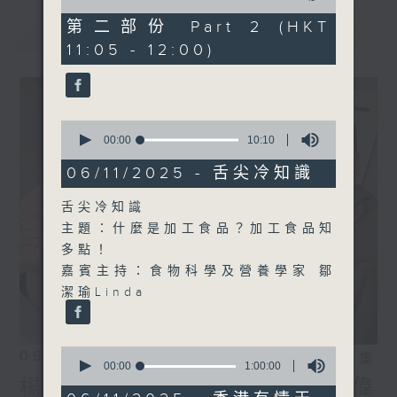
of
55
第二部份 Part 2 (HKT
最新
LATEST
minutes,
11:05 - 12:00)
9
seconds
0
seconds
00:00
10:10
of
10
06/11/2025 - 舌尖冷知識
minutes,
10
舌尖冷知識
seconds
主題：什麼是加工食品？加工食品知
多點！
嘉賓主持：食物科學及營養學家 鄒
潔瑜Linda
0
06/08/2026
相片集
seconds
00:00
1:00:00
of
楊子矜 麥尚中 鄒潔瑜 吳宏偉
1