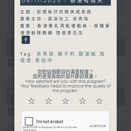
06/11/2025 - 香港有情天
教授/北都大學城，一帶一路華
hour,
0
僑子弟的首選？/癌症化療後的
主題：街頭板仔的精英成長路
seconds
嘉賓主持：資深社工 余秀珠
食療調理/社會熱點話題
嘉賓：香港著名滑板運動員、現職香
0
seconds
00:00
1:50:00
港滑板隊教練 陸俊彥先生
of
1
06/08/2026 - 足本 Full (HKT
hour,
10:05 - 12:00)
50
Tag:
余秀珠
,
楊子矜
,
鄒潔瑜
,
陸
minutes,
俊彥
,
麥尚中
0
seconds
您對這個節目的滿意程度？
您的意見有助於提升節目質素。
0
How satisfied are you with this program?
seconds
00:00
55:00
Your feedback helps to improve the quality of
of
the program.
55
第一部份 Part 1 (HKT 10:05 -
minutes,
11:00)
☆
☆
☆
☆
☆
0
seconds
0
seconds
00:00
55:09