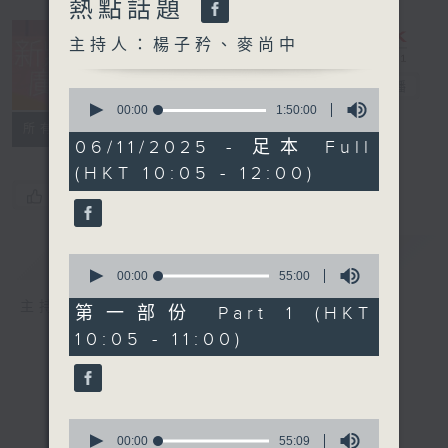
熱點話題
主持人：楊子矜、麥尚中
新紫荊廣場
電台直播
0
seconds
00:00
1:50:00
of
所有集數
1
06/11/2025 - 足本 Full
hour,
(HKT 10:05 - 12:00)
50
minutes,
您喜歡這個節目嗎?
0
seconds
簡介
GIST
0
seconds
00:00
55:00
of
主持人：楊子矜、麥尚中
55
第一部份 Part 1 (HKT
minutes,
10:05 - 11:00)
0
seconds
0
seconds
00:00
55:09