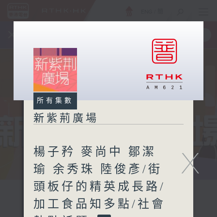
ENG
/
簡
×
全新 RTHK On The Go
取得
一手掌握 RTHK 電台、電視節目
所有集數
新紫荊廣場
楊子矜 麥尚中 鄒潔
X
瑜 余秀珠 陸俊彥/街
頭板仔的精英成長路/
加工食品知多點/社會