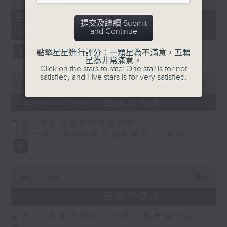
of
55
第二部份 Part 2 (HKT 11:05 -
提交及繼續 Submit
minutes,
12:00)
and Continue
9
seconds
點擊星星進行評分：一顆星為不滿意，五顆
星為非常滿意。
Click on the stars to rate: One star is for not
0
satisfied, and Five stars is for very satisfied.
seconds
00:00
14:29
of
14
06/08/2026 - 舌尖冷知識
minutes,
29
主題：癌症化療後的食療調理
seconds
嘉賓主持：食物科學及營養學家 鄒潔瑜Linda
0
seconds
00:00
54:46
of
54
06/08/2026 - 香港有情天
minutes,
46
主題： 北都大學城，一帶一路華僑子弟的首
seconds