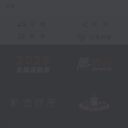
更多 ...
交 通
社 交
聯 絡
公眾回饋