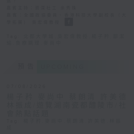
選？
嘉賓主持：資深社工 余秀珠
嘉賓：全國政協委員、香港科技大學副校長（大
學拓展） 吳宏偉教授
Tag:
北都大學城
,
吳宏偉教授
,
楊子矜
,
鄒潔
瑜
,
食療調理
,
麥尚中
預告
UPCOMING
07/08/2026
楊子矜 麥尚中 蔡朗清 許美德
林振成/遊覽湖南瓷都醴陵市/社
會熱點話題
Tag:
楊子矜
,
麥尚中
,
蔡朗清
,
許美德
,
林振
成