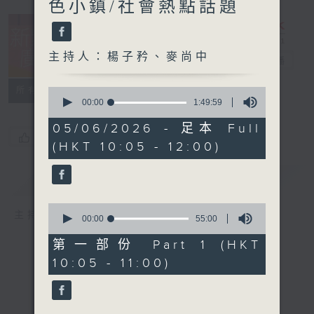
色小鎮/社會熱點話題
主持人：楊子矜、麥尚中
新紫荊廣場
電台直播
所有集數
0
seconds
00:00
1:49:59
of
1
05/06/2026 - 足本 Full
hour,
您喜歡這個節目嗎?
(HKT 10:05 - 12:00)
49
minutes,
59
簡介
GIST
seconds
0
主持人：楊子矜、麥尚中
seconds
00:00
55:00
of
55
第一部份 Part 1 (HKT
minutes,
10:05 - 11:00)
0
seconds