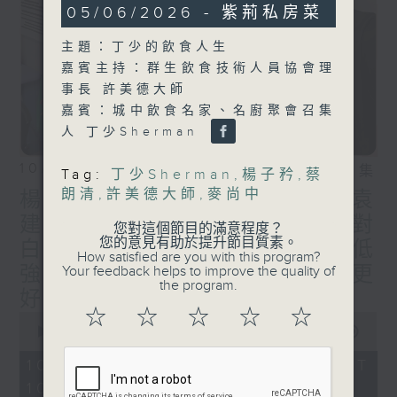
55
05/06/2026 - 紫荊私房菜
minutes,
0
主題：丁少的飲食人生
seconds
嘉賓主持：群生飲食技術人員協會理
事長 許美德大師
嘉賓：城中飲食名家、名廚聚會召集
人 丁少Sherman
10/08/2026
相片集
Tag:
丁少Sherman
,
楊子矜
,
蔡
朗清
,
許美德大師
,
麥尚中
楊子矜 麥尚中 郭家驊教授 袁
建滔導演/袁建滔導演的「零對
您對這個節目的滿意程度？
您的意見有助於提升節目質素。
白」挑戰/高強度有氧運動比低
How satisfied are you with this program?
強度有氧運動的減脂效果更
Your feedback helps to improve the quality of
the program.
好？/社會熱點話題
☆
☆
☆
☆
☆
0
seconds
00:00
1:49:59
of
1
10/08/2026 - 足本 Full (HKT
hour,
10:05 - 12:00)
49