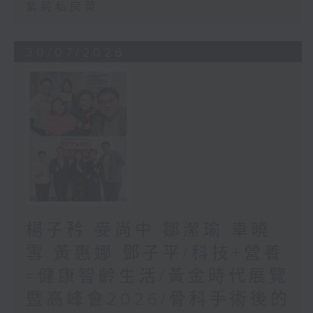
紫荊私房菜
30/07/2026
楊子矜 麥尚中 鄒潔瑜 車曉
雪 黃惠娜 鄧子平/科技+營養
=健康智齡生活/黃金時代展覽
暨高峰會2026/骨科手術後的