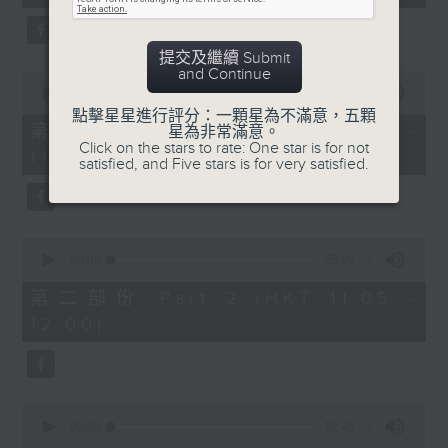
minutes,
59
seconds
提交及繼續 Submit
and Continue
0
seconds
00:00
55:00
of
點擊星星進行評分：一顆星為不滿意，五顆
55
第一部份 Part 1 (HKT 10:05 -
星為非常滿意。
minutes,
Click on the stars to rate: One star is for not
11:00)
0
satisfied, and Five stars is for very satisfied.
seconds
0
seconds
00:00
55:09
of
55
第二部份 Part 2 (HKT 11:05 -
minutes,
12:00)
9
seconds
0
seconds
00:00
12:45
of