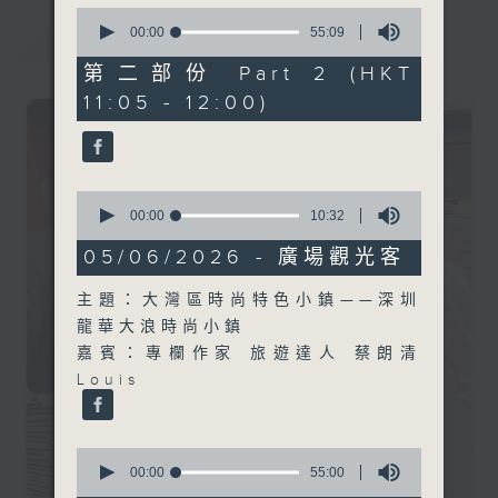
0
seconds
最新
00:00
55:09
LATEST
of
55
第二部份 Part 2 (HKT
minutes,
11:05 - 12:00)
9
seconds
0
seconds
00:00
10:32
of
10
05/06/2026 - 廣場觀光客
minutes,
32
主題：大灣區時尚特色小鎮——深圳
seconds
龍華大浪時尚小鎮
嘉賓：專欄作家 旅遊達人 蔡朗清
Louis
0
seconds
00:00
55:00
of