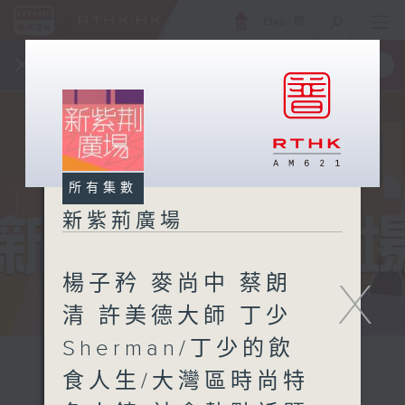
ENG
/
簡
×
全新 RTHK On The Go
取得
一手掌握 RTHK 電台、電視節目
所有集數
新紫荊廣場
楊子矜 麥尚中 蔡朗
X
清 許美德大師 丁少
Sherman/丁少的飲
食人生/大灣區時尚特