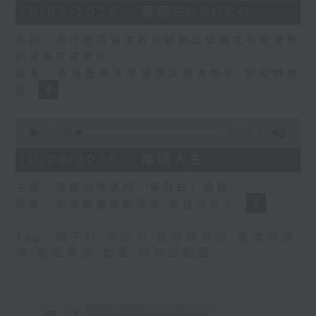
12
10/08/2026 - 健康GOGOGO
minutes,
45
主題：為什麼高強度有氧運動比低強度有氧運動
seconds
的減脂效果更好
嘉賓：香港教育大學健康與體育學系 郭家驊教
授
0
seconds
00:00
55:00
of
55
10/08/2026 - 燦爛人生
minutes,
0
主題：袁建滔導演的「零對白」挑戰
seconds
嘉賓：香港動畫電影導演 袁建滔先生
Tag:
楊子矜
,
麥尚中
,
郭家驊教授
,
袁建滔導
演
,
動畫導演
,
動畫
,
無對白動畫