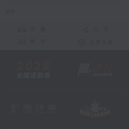
更多 ...
交 通
社 交
聯 絡
公眾回饋