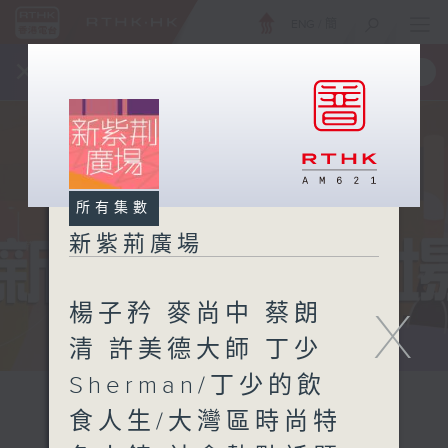
ENG
/
簡
×
全新 RTHK On The Go
取得
一手掌握 RTHK 電台、電視節目
所有集數
新紫荊廣場
楊子矜 麥尚中 蔡朗
X
清 許美德大師 丁少
Sherman/丁少的飲
食人生/大灣區時尚特