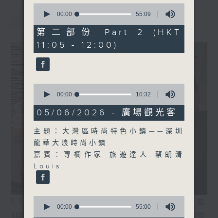
0
seconds
最新
00:00
55:09
LATEST
of
55
第二部份 Part 2 (HKT
minutes,
11:05 - 12:00)
9
seconds
0
seconds
00:00
10:32
of
10
05/06/2026 - 廣場觀光客
minutes,
32
主題：大灣區時尚特色小鎮——深圳
seconds
龍華大浪時尚小鎮
嘉賓：專欄作家 旅遊達人 蔡朗清
Louis
0
07/08/2026
相片集
seconds
00:00
55:00
of