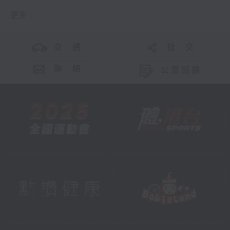
更多 ...
交 通
社 交
聯 絡
公眾回饋