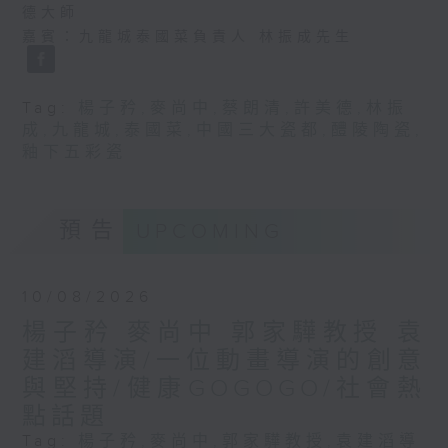
德大師
嘉賓：九龍城泰國菜負責人 林振成先生
Tag:
楊子矜
,
麥尚中
,
蔡朗清
,
許美德
,
林振
成
,
九龍城
,
泰國菜
,
中國三大瓷都
,
醴陵陶瓷
,
釉下五彩瓷
預告
UPCOMING
10/08/2026
楊子矜 麥尚中 郭家驊教授 袁
建滔導演/一位動畫導演的創意
與堅持/健康GOGOGO/社會熱
點話題
Tag:
楊子矜
,
麥尚中
,
郭家驊教授
,
袁建滔導