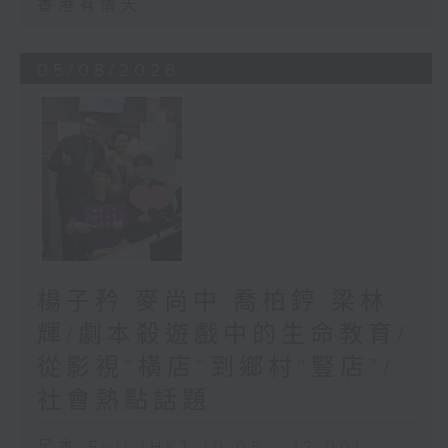
香港有情天
05/08/2026
楊子矜 麥尚中 喬柏𨧤 梁林
輝/劇本殺遊戲中的生命教育/
從影視“橫店”到鄉村“豎店”/
社會熱點話題
足本 Full (HKT 10:05 - 12:00)