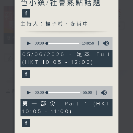
色小鎮/社會熱點話題
主持人：楊子矜、麥尚中
新紫荊廣場
電台直播
所有集數
0
seconds
00:00
1:49:59
of
1
05/06/2026 - 足本 Full
hour,
您喜歡這個節目嗎?
(HKT 10:05 - 12:00)
49
minutes,
59
簡介
GIST
seconds
0
主持人：楊子矜、麥尚中
seconds
00:00
55:00
of
55
第一部份 Part 1 (HKT
minutes,
10:05 - 11:00)
0
seconds