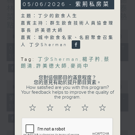
楊子矜 麥尚中 蔡朗清 許美德
55
05/06/2026 - 紫荊私房菜
林振成/九龍城的泰媽泰仔和泰
minutes,
0
菜/遊覽湖南瓷都醴陵市/社會熱
主題：丁少的飲食人生
seconds
嘉賓主持：群生飲食技術人員協會理
點話題
事長 許美德大師
0
seconds
00:00
1:50:00
嘉賓：城中飲食名家、名廚聚會召集
of
人 丁少Sherman
1
07/08/2026 - 足本 Full (HKT
hour,
10:05 - 12:00)
50
Tag:
丁少Sherman
,
楊子矜
,
蔡
minutes,
0
朗清
,
許美德大師
,
麥尚中
seconds
您對這個節目的滿意程度？
0
您的意見有助於提升節目質素。
seconds
How satisfied are you with this program?
00:00
55:10
of
Your feedback helps to improve the quality of
55
the program.
第一部份 Part 1 (HKT 10:05 -
minutes,
11:00)
10
☆
☆
☆
☆
☆
seconds
0