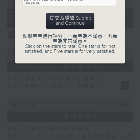
seconds
00:00
55:10
of
55
第二部份 Part 2 (HKT 11:05 -
minutes,
提交及繼續 Submit
12:00)
10
and Continue
seconds
點擊星星進行評分：一顆星為不滿意，五顆
星為非常滿意。
Click on the stars to rate: One star is for not
0
satisfied, and Five stars is for very satisfied.
seconds
00:00
14:34
of
14
07/08/2026 - 廣場觀光客
minutes,
34
主題：湖南「中國三大瓷都」醴陵市
seconds
嘉賓：專欄作家 旅遊達人 蔡朗清 Louis
0
seconds
00:00
55:00
of
55
07/08/2026 - 紫荊私房菜
minutes,
0
主題：九龍城的泰媽泰仔和泰菜
seconds
嘉賓主持：群生飲食技術人員協會理事長 許美