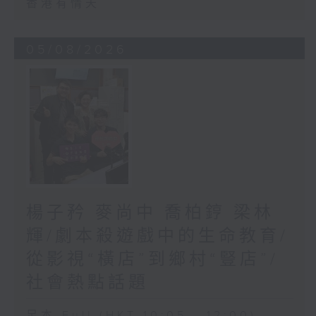
香港有情天
05/08/2026
楊子矜 麥尚中 喬柏𨧤 梁林
輝/劇本殺遊戲中的生命教育/
從影視“橫店”到鄉村“豎店”/
社會熱點話題
足本 Full (HKT 10:05 - 12:00)