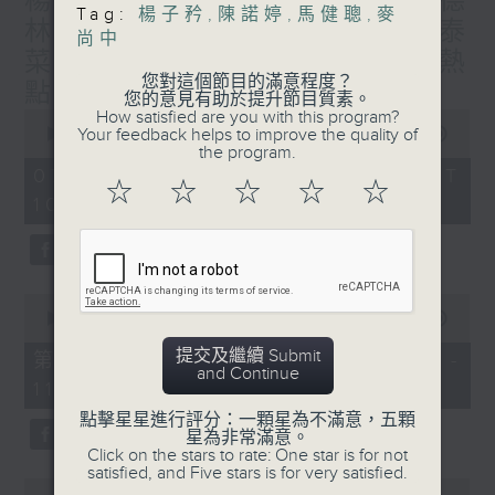
楊子矜 麥尚中 蔡朗清 許美德
Tag:
楊子矜
,
陳諾婷
,
馬健聰
,
麥
林振成/九龍城的泰媽泰仔和泰
尚中
菜/遊覽湖南瓷都醴陵市/社會熱
您對這個節目的滿意程度？
點話題
您的意見有助於提升節目質素。
0
How satisfied are you with this program?
seconds
Your feedback helps to improve the quality of
00:00
1:50:00
of
the program.
1
07/08/2026 - 足本 Full (HKT
hour,
☆
☆
☆
☆
☆
10:05 - 12:00)
50
minutes,
0
seconds
0
seconds
00:00
55:10
of
55
提交及繼續 Submit
第一部份 Part 1 (HKT 10:05 -
minutes,
and Continue
11:00)
10
seconds
點擊星星進行評分：一顆星為不滿意，五顆
星為非常滿意。
Click on the stars to rate: One star is for not
satisfied, and Five stars is for very satisfied.
0