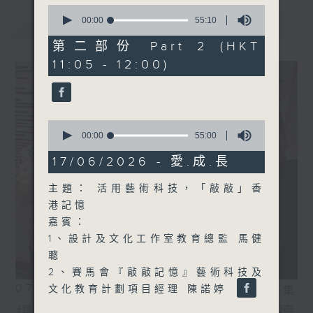
0
seconds
最新
00:00
55:10
LATEST
of
55
第二部份 Part 2 (HKT
minutes,
11:05 - 12:00)
10
seconds
0
seconds
00:00
55:00
of
55
17/06/2026 - 愛.成.長
minutes,
0
主題： 活用藝術科技，「敲敲」香
seconds
港記憶
嘉賓：
1、設計及文化工作室教育總監 馬健
聰
2、賽馬會『敲敲記憶』藝術科技及
07/08/2026
文化教育計劃項目經理 陳諾婷
相片集