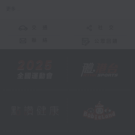
更多 ...
交 通
社 交
聯 絡
公眾回饋