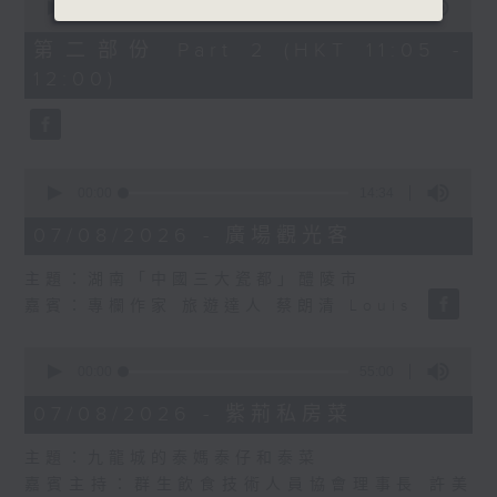
seconds
00:00
55:10
of
55
第二部份 Part 2 (HKT 11:05 -
minutes,
12:00)
10
seconds
0
seconds
00:00
14:34
of
14
07/08/2026 - 廣場觀光客
minutes,
34
主題：湖南「中國三大瓷都」醴陵市
seconds
嘉賓：專欄作家 旅遊達人 蔡朗清 Louis
0
seconds
00:00
55:00
of
55
07/08/2026 - 紫荊私房菜
minutes,
0
主題：九龍城的泰媽泰仔和泰菜
seconds
嘉賓主持：群生飲食技術人員協會理事長 許美