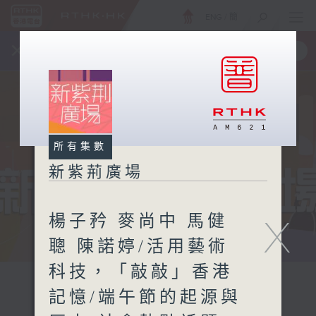
ENG
/
簡
×
全新 RTHK On The Go
取得
一手掌握 RTHK 電台、電視節目
所有集數
新紫荊廣場
楊子矜 麥尚中 馬健
X
聰 陳諾婷/活用藝術
科技，「敲敲」香港
記憶/端午節的起源與