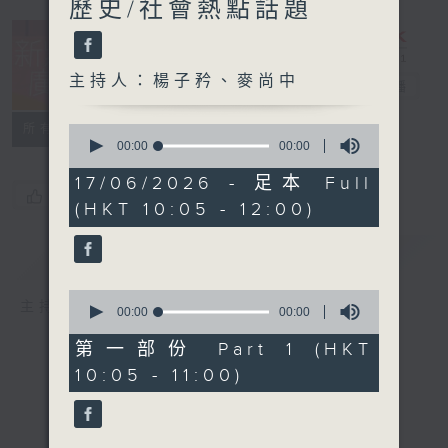
歷史/社會熱點話題
主持人：楊子矜、麥尚中
新紫荊廣場
電台直播
所有集數
0
seconds
00:00
00:00
of
0
17/06/2026 - 足本 Full
seconds
您喜歡這個節目嗎?
(HKT 10:05 - 12:00)
簡介
GIST
0
主持人：楊子矜、麥尚中
seconds
00:00
00:00
of
0
第一部份 Part 1 (HKT
seconds
10:05 - 11:00)