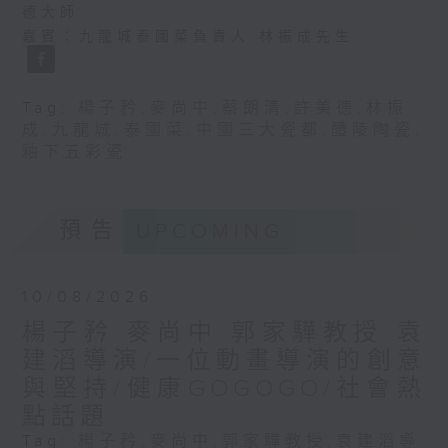
德大師
嘉賓：九龍城泰國菜負責人 林振成先生
Tag:
楊子矜
,
麥尚中
,
蔡朗清
,
許美德
,
林振
成
,
九龍城
,
泰國菜
,
中國三大瓷都
,
醴陵陶瓷
,
釉下五彩瓷
預告
UPCOMING
10/08/2026
楊子矜 麥尚中 郭家驊教授 袁
建滔導演/一位動畫導演的創意
與堅持/健康GOGOGO/社會熱
點話題
Tag:
楊子矜
,
麥尚中
,
郭家驊教授
,
袁建滔導