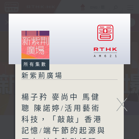
ENG
/
簡
×
全新 RTHK On The Go
取得
一手掌握 RTHK 電台、電視節目
所有集數
新紫荊廣場
楊子矜 麥尚中 馬健
X
聰 陳諾婷/活用藝術
科技，「敲敲」香港
記憶/端午節的起源與