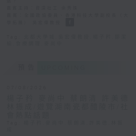
選？
嘉賓主持：資深社工 余秀珠
嘉賓：全國政協委員、香港科技大學副校長（大
學拓展） 吳宏偉教授
Tag:
北都大學城
,
吳宏偉教授
,
楊子矜
,
鄒潔
瑜
,
食療調理
,
麥尚中
預告
UPCOMING
07/08/2026
楊子矜 麥尚中 蔡朗清 許美德
林振成/遊覽湖南瓷都醴陵市/社
會熱點話題
Tag:
楊子矜
,
麥尚中
,
蔡朗清
,
許美德
,
林振
成