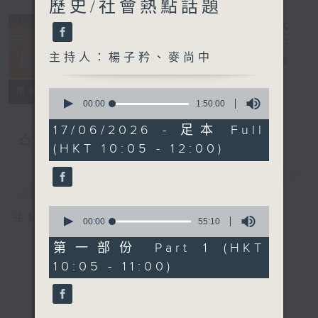
歷史/社會熱點話題
主持人：楊子矜、麥尚中
新紫荊廣場
電台直播
所有集數
0
seconds
00:00
1:50:00
of
1
17/06/2026 - 足本 Full
hour,
您喜歡這個節目嗎?
(HKT 10:05 - 12:00)
50
minutes,
0
簡介
GIST
seconds
0
主持人：楊子矜、麥尚中
seconds
00:00
55:10
of
55
第一部份 Part 1 (HKT
minutes,
10:05 - 11:00)
10
seconds