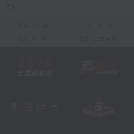
更多 ...
交 通
社 交
聯 絡
公眾回饋