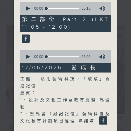
0
seconds
最新
00:00
55:10
LATEST
of
55
第二部份 Part 2 (HKT
minutes,
11:05 - 12:00)
10
seconds
0
seconds
00:00
55:00
of
55
17/06/2026 - 愛.成.長
minutes,
0
主題： 活用藝術科技，「敲敲」香
seconds
港記憶
嘉賓：
1、設計及文化工作室教育總監 馬健
聰
2、賽馬會『敲敲記憶』藝術科技及
06/08/2026
相片集
文化教育計劃項目經理 陳諾婷
楊子矜 麥尚中 鄒潔瑜 吳宏偉