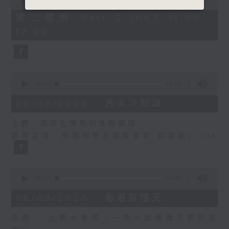
of
55
第二部份 Part 2 (HKT 11:05 -
minutes,
12:00)
9
seconds
0
seconds
00:00
14:29
of
14
06/08/2026 - 舌尖冷知識
minutes,
29
主題：癌症化療後的食療調理
seconds
嘉賓主持：食物科學及營養學家 鄒潔瑜Linda
0
seconds
00:00
54:46
of
54
06/08/2026 - 香港有情天
minutes,
46
主題： 北都大學城，一帶一路華僑子弟的首
seconds