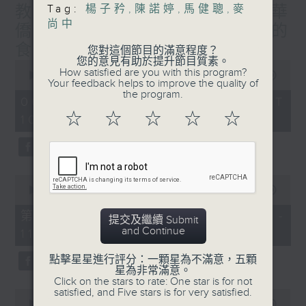
Tag:
楊子矜
,
陳諾婷
,
馬健聰
,
麥
教授/北都大學城，一帶一路華
尚中
僑子弟的首選？/癌症化療後的
食療調理/社會熱點話題
您對這個節目的滿意程度？
您的意見有助於提升節目質素。
0
How satisfied are you with this program?
seconds
00:00
1:50:00
Your feedback helps to improve the quality of
of
the program.
1
06/08/2026 - 足本 Full (HKT
hour,
☆
☆
☆
☆
☆
10:05 - 12:00)
50
minutes,
0
seconds
0
seconds
00:00
55:00
of
55
第一部份 Part 1 (HKT 10:05 -
提交及繼續 Submit
minutes,
and Continue
11:00)
0
seconds
點擊星星進行評分：一顆星為不滿意，五顆
星為非常滿意。
Click on the stars to rate: One star is for not
satisfied, and Five stars is for very satisfied.
0
seconds
00:00
55:09