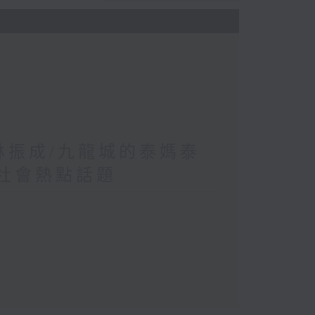
 林振成/九龍城的泰媽泰
/社會熱點話題