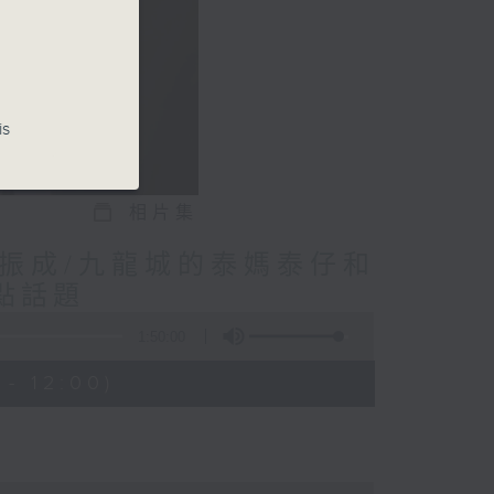
is
相片集
林振成/九龍城的泰媽泰仔和
點話題
1:50:00
- 12:00)