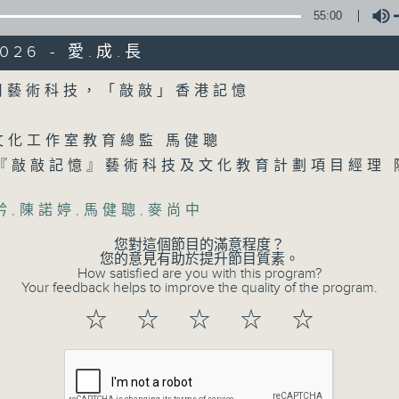
55:00
2026 - 愛.成.長
Volume
用藝術科技，「敲敲」香港記憶
文化工作室教育總監 馬健聰
『敲敲記憶』藝術科技及文化教育計劃項目經理
矜
,
陳諾婷
,
馬健聰
,
麥尚中
您對這個節目的滿意程度？
您的意見有助於提升節目質素。
How satisfied are you with this program?
Your feedback helps to improve the quality of the program.
☆
☆
☆
☆
☆