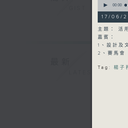
0
seconds
00:00
GIST
of
55
17/06/
minutes,
0
seconds
主題： 活
90%
嘉賓：
1、設計及
2、賽馬會
最新
Tag:
楊子
LATEST