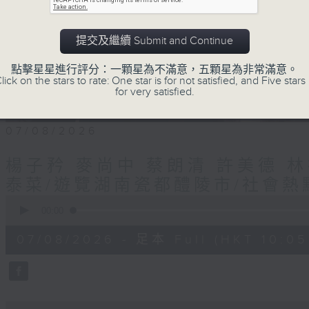
提交及繼續 Submit and Continue
點擊星星進行評分：一顆星為不滿意，五顆星為非常滿意。
lick on the stars to rate: One star is for not satisfied, and Five stars 
for very satisfied.
07/08/2026
楊子矜 麥尚中 蔡朗清 許美德 
泰菜/遊覽湖南瓷都醴陵市/社會熱
0
seconds
00:00
of
1
07/08/2026 - 足本 Full (HKT 10:05 
hour,
50
minutes,
0
seconds
Volume
90%
0