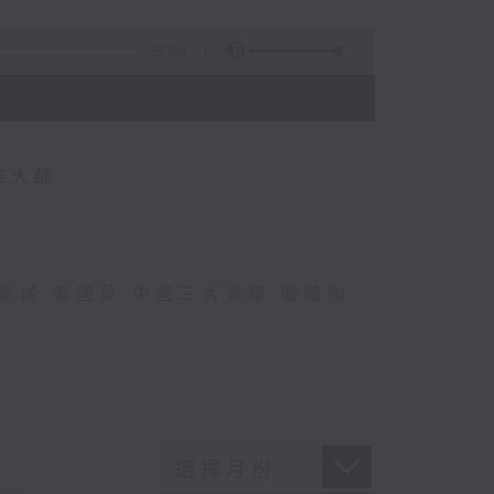
55:00
德大師
龍城
,
泰國菜
,
中國三大瓷都
,
醴陵陶