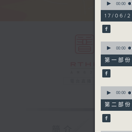
seconds
00:00
of
1
17/06/2
hour,
50
minutes,
0
seconds
90%
0
seconds
00:00
of
55
第一部份 P
minutes,
10
seconds
90%
電台直播
0
seconds
00:00
of
55
第二部份 P
minutes,
10
seconds
90%
簡介