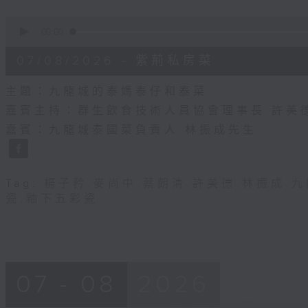
0
seconds
00:00
of
55
07/08/2026 - 紫荊私房菜
minutes,
0
seconds
Volume
主題：九龍城的泰媽泰仔和泰菜
90%
嘉賓主持：群生飲食技術人員協會理事長 許美
嘉賓：九龍城泰國菜負責人 林振成先生
Tag:
楊子矜
,
麥尚中
,
蔡朗清
,
許美德
,
林振成
,
九
瓷
,
釉下五彩瓷
07 - 08
2026