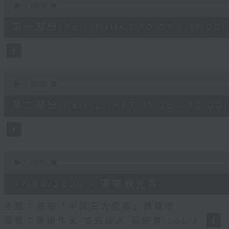
seconds
00:00
of
55
第一部份 Part 1 (HKT 10:05 - 11:00)
minutes,
10
seconds
Volume
90%
0
seconds
00:00
of
55
第二部份 Part 2 (HKT 11:05 - 12:00)
minutes,
10
seconds
Volume
90%
0
seconds
00:00
of
14
07/08/2026 - 廣場觀光客
minutes,
34
seconds
Volume
主題：湖南「中國三大瓷都」醴陵市
90%
嘉賓：專欄作家 旅遊達人 蔡朗清 Louis