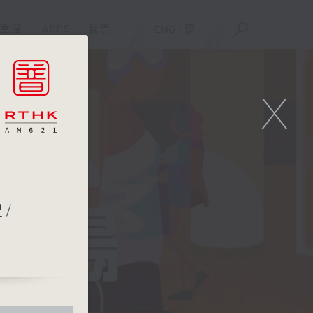
重溫
APPS
我們
ENG
/
簡
X
/