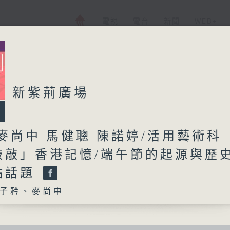
電視
電台
新聞
WEB+
新紫荊廣場
麥尚中 馬健聰 陳諾婷/活用藝術科
敲敲」香港記憶/端午節的起源與歷史
點話題
子矜、麥尚中