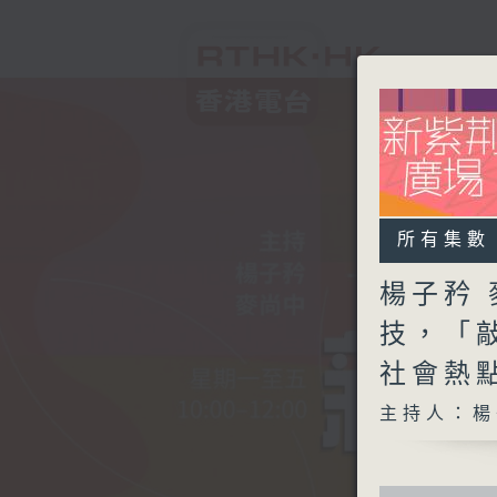
所有集數
楊子矜 
技，「
社會熱
主持人：楊
0