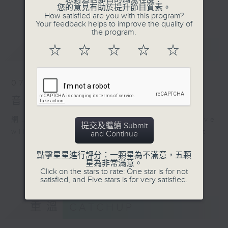
會請熱愛音樂的聽眾到現場述說「樂光情
更多...
您的意見有助於提升節目質素。
話」，重溫那些年欣賞美妙旋律的記憶.....
How satisfied are you with this program?
Your feedback helps to improve the quality of
每周一到周五晚上六點到七點半，歡迎一同體
the program.
驗輕鬆自在的音樂抱抱!
最新
LATEST
☆
☆
☆
☆
☆
07/08/2026
音樂抱抱
網上直播完畢稍後提供節目重溫。 Archive
提交及繼續 Submit
will be available after live webcast
and Continue
點擊星星進行評分：一顆星為不滿意，五顆
星為非常滿意。
Click on the stars to rate: One star is for not
satisfied, and Five stars is for very satisfied.
重溫
CATCHUP