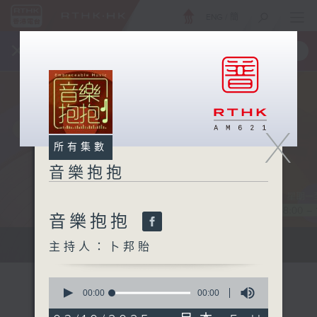
ENG
/
簡
×
全新 RTHK On The Go
取得
一手掌握 RTHK 電台、電視節目
X
所有集數
音樂抱抱
音樂抱抱
主持卜邦貽：享受被音樂擁抱的滋味
主持人：卜邦貽
0
seconds
00:00
00:00
of
0