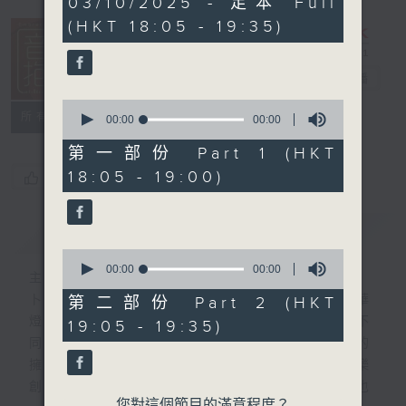
03/10/2025 - 足本 Full
seconds
(HKT 18:05 - 19:35)
音樂抱抱
電台直播
0
所有集數
seconds
00:00
00:00
of
0
第一部份 Part 1 (HKT
seconds
18:05 - 19:00)
您喜歡這個節目嗎?
簡介
GIST
0
seconds
00:00
00:00
主持人：卜邦貽
of
0
卜邦貽的「音樂抱抱」，期盼在夜幕低垂，華
第二部份 Part 2 (HKT
seconds
燈初上，結束一天忙碌工作後，能用各類型不
19:05 - 19:35)
同感覺的音樂，給聽眾朋友充滿熱情和活力的
擁抱。節目不定期邀請資深及新進歌手，音樂
創作者分享「星星點燈」的入行成名經歷，也
您對這個節目的滿意程度？