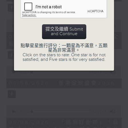
seconds
0
seconds
00:00
12:41
提交及繼續 Submit
of
and Continue
12
05/08/2026 - 「社區有我幫」《全
minutes,
城義剪日 2026》
41
點擊星星進行評分：一顆星為不滿意，五顆
seconds
星為非常滿意。
Click on the stars to rate: One star is for not
satisfied, and Five stars is for very satisfied.
0
seconds
00:00
06:44
of
6
05/08/2026 - 香港足球盛會2026
minutes,
44
seconds
0
seconds
00:00
11:57
of
11
05/08/2026 - 「遇到好街坊」「日
minutes,