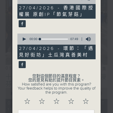
of
IG:
instagram.com/18heartfeltvibes.rthk
11
27/04/2026 - 香港國際授
minutes,
權展 原創IP「節氣芽菇」
25
seconds
0
seconds
00:00
07:49
of
7
27/04/2026 - 環節：「遇
minutes,
見好街坊」土瓜灣真善美村
49
seconds
05/08/2026
相片集
十八好時光（區凱聲、李漫
您對這個節目的滿意程度？
您的意見有助於提升節目質素。
芬、伍文生）
How satisfied are you with this program?
Your feedback helps to improve the quality of
0
the program.
seconds
00:00
56:00
of
☆
☆
☆
☆
☆
56
05/08/2026 - 足本 Full (HKT
minutes,
19:04 - 20:00)
0