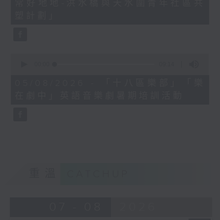
常好地地-洪水橋與天水圍青年社區共
57
seconds
塑計劃」
0
seconds
00:00
09:14
of
9
05/08/2026 - 「十八區樂部」「樂
minutes,
在劇中」英語音樂劇暑期培訓活動
14
seconds
重溫
CATCHUP
07 - 08
2026