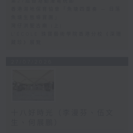
第27屆香港動漫電玩節
香港濕地保育協會「魚塘四重奏 — 日落
魚塘生態導賞團」
灣仔洪聖古廟 (上)
L'ÉCOLE 珠寶藝術學院香港分校《深珊
藏珍》展覽
27/07/2026
十八好時光（李漫芬、伍文
生、何展鵬）