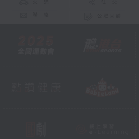
交 通
社 交
聯 絡
公眾回饋