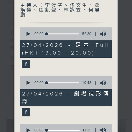
您喜歡這個節目嗎?
主持人：李漫芬、伍文生、鄧
煥儀、區凱聲、林詠雯、何展
鵬
簡介
GIST
0
主持人：李漫芬、伍文生、鄧煥儀、區凱聲、
seconds
00:00
52:30
of
林詠雯、何展鵬
52
27/04/2026 - 足本 Full
走出廣播道、深入十八區
minutes,
(HKT 19:00 - 20:00)
30
seconds
遊歷大街小巷、尋覓美好時光
區區香港、區區寶藏
十八好時光
0
更多...
seconds
00:00
19:43
主持：李漫芬、伍文生、區凱聲、林詠雯、何展鵬
of
19
27/04/2026 - 劇場視形傳
製作團隊: 何展鵬、呂德琳、葉嘉兒、羅璟、魚仔
minutes,
譯
43
最新
LATEST
seconds
監製: 林嘉瑜
**LIKE 及 追蹤FB專頁，緊貼十八好時光
0
FB:
www.facebook.com/18heartfeltvibes.rthk
seconds
00:00
11:25