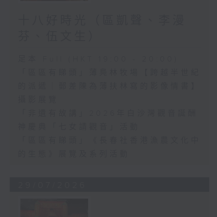
十八好時光（區凱聲、李漫
芬、伍文生）
足本 Full (HKT 19:00 - 20:00)
「區區有睇頭」薄鳧林牧場【跨越半世紀
的派遞｜郵差陳為薄扶林寫的影像情書】
攝影展覽
「非遺有故講」2026年白沙灣觀音誕酬
神慶典「七女請觀音」活動
「區區有睇頭」《長春社香港漁農文化中
的生態》展覽及系列活動
29/07/2026