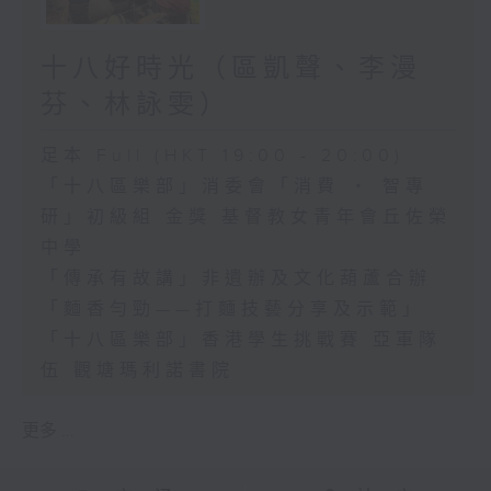
十八好時光（區凱聲、李漫
芬、林詠雯）
足本 Full (HKT 19:00 - 20:00)
「十八區樂部」消委會「消費 ‧ 智專
研」初級組 金獎 基督教女青年會丘佐榮
中學
「傳承有故講」非遺辦及文化葫蘆合辦
「麵香勻勁——打麵技藝分享及示範」
「十八區樂部」香港學生挑戰賽 亞軍隊
伍 觀塘瑪利諾書院
更多 ...