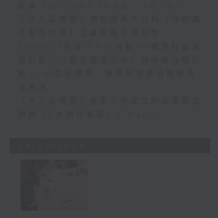
足本 Full (HKT 19:00 - 20:00)
「十八區樂部」嗇色園黃大仙祠《你和義
工有個約會》之暑期親子嗇科學
2026-27年度「十八有藝──離島社區演
藝計劃」《離島邊度先係》無伴奏合唱計
劃──小型音樂會：專業無伴奏合唱藝術
家表演
「十八區樂部」東華三院成立的長者管弦
樂團「E大調合奏團」E Major
24/07/2026