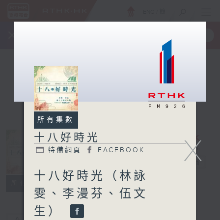
ENG
/
簡
×
全新 RTHK On The Go
取得
一手掌握 RTHK 電台、電視節目
所有集數
十八好時光
X
特備網頁
FACEBOOK
十八好時光
電台直播
十八好時光（林詠
特備網頁
FACEBOOK
所有集數
雯、李漫芬、伍文
生）