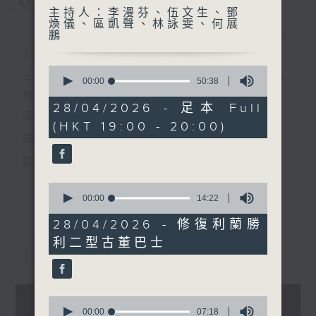
您喜歡這個節目嗎?
主持人：李漫芬、伍文生、鄧
煥儀、區凱聲、林詠雯、何展
鵬
簡介
GIST
0
主持人：李漫芬、伍文生、鄧煥儀、區凱聲、
seconds
00:00
50:38
of
林詠雯、何展鵬
50
28/04/2026 - 足本 Full
走出廣播道、深入十八區
minutes,
(HKT 19:00 - 20:00)
38
seconds
遊歷大街小巷、尋覓美好時光
區區香港、區區寶藏
十八好時光
0
更多...
seconds
00:00
14:22
主持：李漫芬、伍文生、區凱聲、林詠雯、何展鵬
of
14
28/04/2026 - 修復利蘭勝
製作團隊: 何展鵬、呂德琳、葉嘉兒、羅璟、魚仔
minutes,
利二型古董巴士
22
最新
LATEST
seconds
監製: 林嘉瑜
**LIKE 及 追蹤FB專頁，緊貼十八好時光
0
FB:
www.facebook.com/18heartfeltvibes.rthk
seconds
00:00
07:18