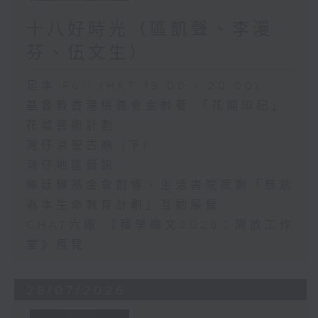
十八好時光（區凱聲、李漫
芬、伍文生）
足本 Full (HKT 19:00 - 20:00)
基督教香港信義會金齡薈 「花開印記」
花墟藝術計劃
灣仔洪聖古廟 (下)
灣仔地區資訊
陳廷驊基金會創導、生活書院策劃「慈悲
為本生命教育計劃」互動展覽
CHAT六廠 《種學織文2026：開放工作
室》展覽
28/07/2026