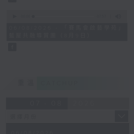
0
seconds
00:00
07:57
of
7
06/08/2026 - 「賽馬會啟藝學苑」
minutes,
藍屋共融導賞團（8月9日）
57
seconds
重溫
CATCHUP
07 - 08
2026
06/08/2026