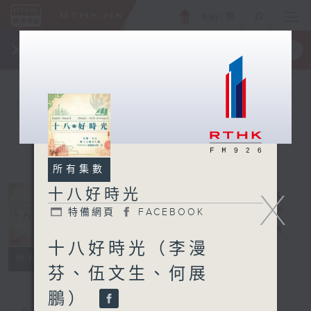
ENG
/
簡
×
全新 RTHK On The Go
取得
一手掌握 RTHK 電台、電視節目
所有集數
十八好時光
X
特備網頁
FACEBOOK
十八好時光
電台直播
十八好時光（李漫
特備網頁
FACEBOOK
所有集數
芬、伍文生、何展
鵬）