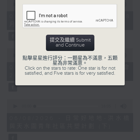
seconds
00:00
09:10
of
9
06/08/2026 - 第36屆美食博覽（8
minutes,
月13日起至17日）
10
seconds
提交及繼續 Submit
and Continue
0
seconds
00:00
07:17
點擊星星進行評分：一顆星為不滿意，五顆
of
星為非常滿意。
7
06/08/2026 - 世界Cosplay高峰會
Click on the stars to rate: One star is for not
minutes,
satisfied, and Five stars is for very satisfied.
2026
17
seconds
0
seconds
00:00
16:05
of
16
06/08/2026 - 日常好地地-洪水橋
minutes,
與天水圍青年社區共塑計劃 (下)
5
seconds