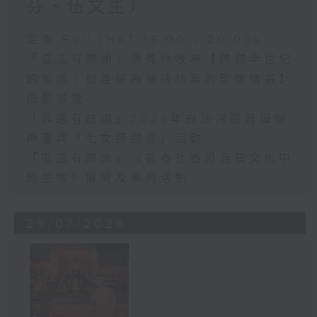
芬、伍文生）
足本 Full (HKT 19:00 - 20:00)
「區區有睇頭」薄鳧林牧場【跨越半世紀
的派遞｜郵差陳為薄扶林寫的影像情書】
攝影展覽
「非遺有故講」2026年白沙灣觀音誕酬
神慶典「七女請觀音」活動
「區區有睇頭」《長春社香港漁農文化中
的生態》展覽及系列活動
29/07/2026