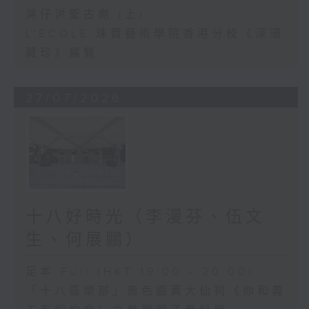
灣仔洪聖古廟 (上)
L'ÉCOLE 珠寶藝術學院香港分校《深珊
藏珍》展覽
27/07/2026
十八好時光（李漫芬、伍文
生、何展鵬）
足本 Full (HKT 19:00 - 20:00)
「十八區樂部」嗇色園黃大仙祠《你和義