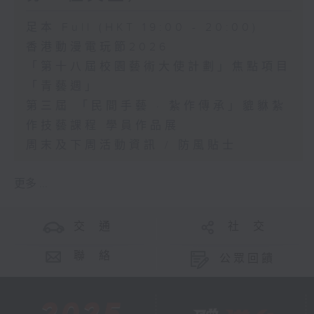
足本 Full (HKT 19:00 - 20:00)
香港動漫電玩節2026
「第十八屆校園藝術大使計劃」焦點項目
「青藝週」
第三屆 「民間手藝 · 紮作傳承」貔貅紮
作技藝課程 學員作品展
周末及下周活動資訊 / 防風貼士
更多 ...
交 通
社 交
聯 絡
公眾回饋