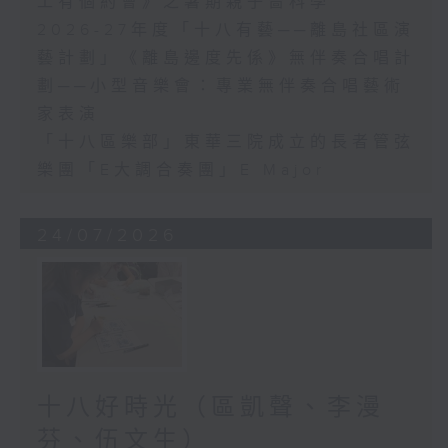
工有個約會》之暑期親子嗇科學
2026-27年度「十八有藝──離島社區演
藝計劃」《離島邊度先係》無伴奏合唱計
劃──小型音樂會：專業無伴奏合唱藝術
家表演
「十八區樂部」東華三院成立的長者管弦
樂團「E大調合奏團」E Major
24/07/2026
十八好時光（區凱聲、李漫
芬、伍文生）