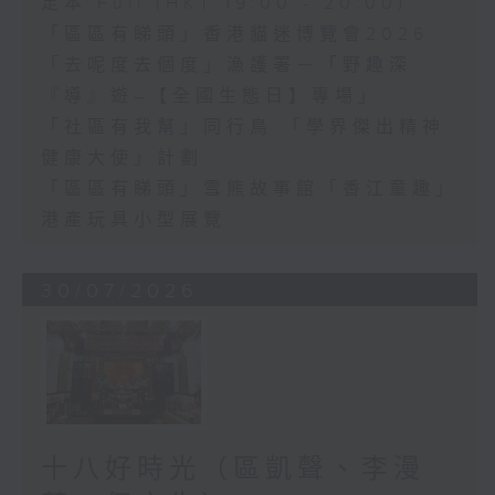
足本 Full (HKT 19:00 - 20:00)
「區區有睇頭」香港貓迷博覽會2026
「去呢度去個度」漁護署－「野趣深
『導』遊–【全國生態日】專場」
「社區有我幫」同行鳥 「學界傑出精神
健康大使」計劃
「區區有睇頭」雪熊故事館「香江童趣」
港產玩具小型展覽
30/07/2026
十八好時光（區凱聲、李漫