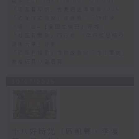
足本 Full (HKT 19:00 - 20:00)
「區區有睇頭」香港貓迷博覽會2026
「去呢度去個度」漁護署－「野趣深
『導』遊–【全國生態日】專場」
「社區有我幫」同行鳥 「學界傑出精神
健康大使」計劃
「區區有睇頭」雪熊故事館「香江童趣」
港產玩具小型展覽
30/07/2026
十八好時光（區凱聲、李漫