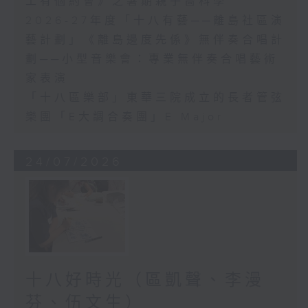
工有個約會》之暑期親子嗇科學
2026-27年度「十八有藝──離島社區演
藝計劃」《離島邊度先係》無伴奏合唱計
劃──小型音樂會：專業無伴奏合唱藝術
家表演
「十八區樂部」東華三院成立的長者管弦
樂團「E大調合奏團」E Major
24/07/2026
十八好時光（區凱聲、李漫
芬、伍文生）