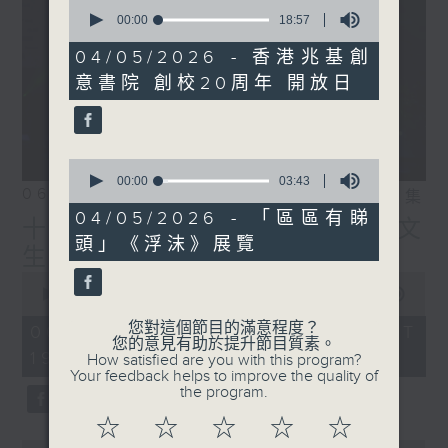
0
IG:
instagram.com/18heartfeltvibes.rthk
seconds
00:00
18:57
of
18
04/05/2026 - 香港兆基創
minutes,
意書院 創校20周年 開放日
57
seconds
0
seconds
00:00
03:43
06/08/2026
相片集
of
3
04/05/2026 - 「區區有睇
十八好時光（區凱聲、伍文
minutes,
頭」《浮沫》展覽
43
生、何展鵬）
seconds
0
seconds
00:00
55:59
of
55
您對這個節目的滿意程度？
06/08/2026 - 足本 Full (HKT
minutes,
您的意見有助於提升節目質素。
19:04 - 20:00)
59
How satisfied are you with this program?
seconds
Your feedback helps to improve the quality of
the program.
☆
☆
☆
☆
☆
0