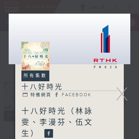
ENG
/
簡
×
全新 RTHK On The Go
取得
一手掌握 RTHK 電台、電視節目
所有集數
十八好時光
X
特備網頁
FACEBOOK
十八好時光
電台直播
十八好時光（林詠
特備網頁
FACEBOOK
所有集數
雯、李漫芬、伍文
生）