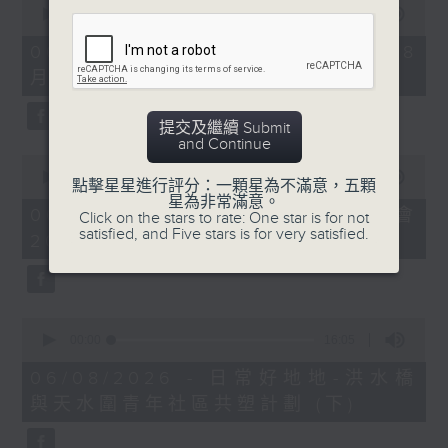
seconds
00:00
09:10
of
9
06/08/2026 - 第36屆美食博覽（8
minutes,
月13日起至17日）
10
seconds
提交及繼續 Submit
and Continue
0
seconds
00:00
07:17
點擊星星進行評分：一顆星為不滿意，五顆
of
星為非常滿意。
7
06/08/2026 - 世界Cosplay高峰會
Click on the stars to rate: One star is for not
minutes,
satisfied, and Five stars is for very satisfied.
2026
17
seconds
0
seconds
00:00
16:05
of
16
06/08/2026 - 日常好地地-洪水橋
minutes,
與天水圍青年社區共塑計劃 (下)
5
seconds