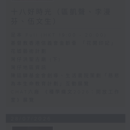
十八好時光（區凱聲、李漫
芬、伍文生）
足本 Full (HKT 19:00 - 20:00)
基督教香港信義會金齡薈 「花開印記」
花墟藝術計劃
灣仔洪聖古廟 (下)
灣仔地區資訊
陳廷驊基金會創導、生活書院策劃「慈悲
為本生命教育計劃」互動展覽
CHAT六廠 《種學織文2026：開放工作
室》展覽
28/07/2026