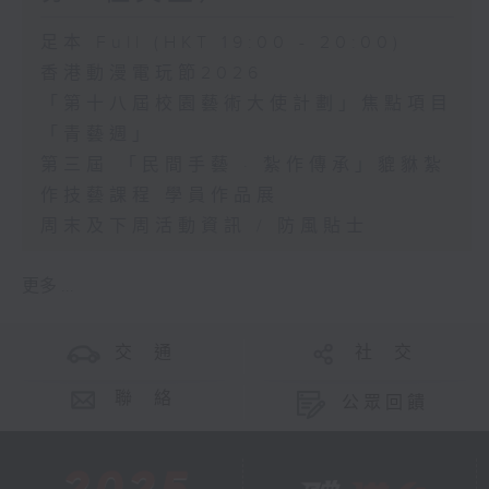
足本 Full (HKT 19:00 - 20:00)
香港動漫電玩節2026
「第十八屆校園藝術大使計劃」焦點項目
「青藝週」
第三屆 「民間手藝 · 紮作傳承」貔貅紮
作技藝課程 學員作品展
周末及下周活動資訊 / 防風貼士
更多 ...
交 通
社 交
聯 絡
公眾回饋