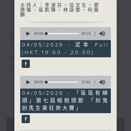
您喜歡這個節目嗎?
主持人：李漫芬、伍文生、鄧
煥儀、區凱聲、林詠雯、何展
鵬
簡介
GIST
0
主持人：李漫芬、伍文生、鄧煥儀、區凱聲、
seconds
00:00
50:16
of
林詠雯、何展鵬
50
04/05/2026 - 足本 Full
走出廣播道、深入十八區
minutes,
(HKT 19:00 - 20:00)
16
seconds
遊歷大街小巷、尋覓美好時光
區區香港、區區寶藏
十八好時光
0
更多...
seconds
00:00
17:41
主持：李漫芬、伍文生、區凱聲、林詠雯、何展鵬
of
17
04/05/2026 - 「區區有睇
製作團隊: 何展鵬、呂德琳、葉嘉兒、羅璟、魚仔
minutes,
頭」第七屆榕樹頭節 「扮鬼
41
最新
LATEST
seconds
監製: 林嘉瑜
扮馬生果狂奔大賽」
**LIKE 及 追蹤FB專頁，緊貼十八好時光
FB:
www.facebook.com/18heartfeltvibes.rthk