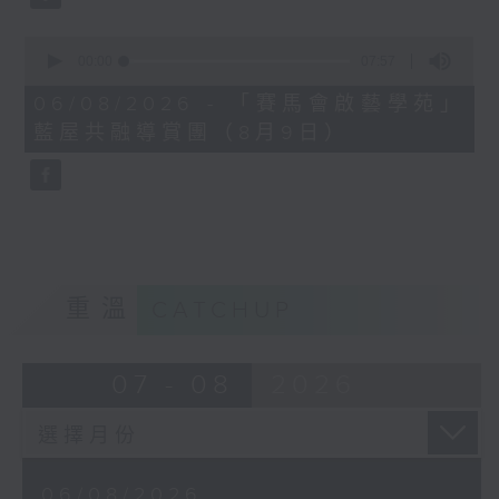
0
seconds
00:00
07:57
of
7
06/08/2026 - 「賽馬會啟藝學苑」
minutes,
藍屋共融導賞團（8月9日）
57
seconds
重溫
CATCHUP
07 - 08
2026
06/08/2026