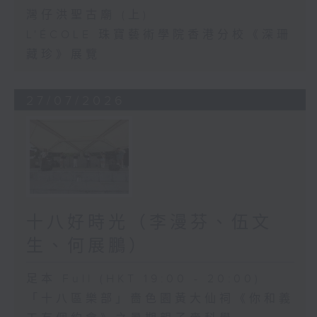
灣仔洪聖古廟 (上)
L'ÉCOLE 珠寶藝術學院香港分校《深珊
藏珍》展覽
27/07/2026
十八好時光（李漫芬、伍文
生、何展鵬）
足本 Full (HKT 19:00 - 20:00)
「十八區樂部」嗇色園黃大仙祠《你和義