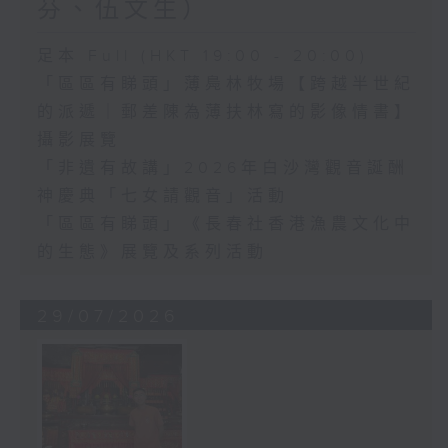
芬、伍文生）
足本 Full (HKT 19:00 - 20:00)
「區區有睇頭」薄鳧林牧場【跨越半世紀
的派遞｜郵差陳為薄扶林寫的影像情書】
攝影展覽
「非遺有故講」2026年白沙灣觀音誕酬
神慶典「七女請觀音」活動
「區區有睇頭」《長春社香港漁農文化中
的生態》展覽及系列活動
29/07/2026