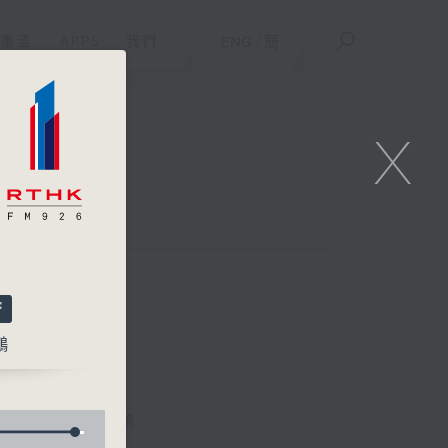
重溫
APPS
我們
ENG
/
簡
X
鵬
林詠雯、何展鵬