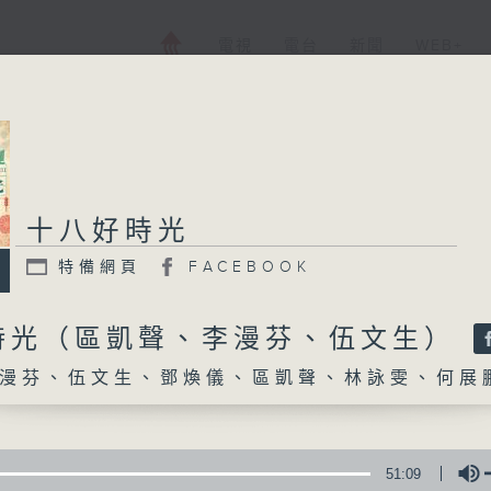
電視
電台
新聞
WEB+
十八好時光
十八好時光
特備網頁
FACEBOOK
特備網頁
FACEBOOK
所有集數
時光（區凱聲、李漫芬、伍文生）
漫芬、伍文生、鄧煥儀、區凱聲、林詠雯、何展
您喜歡這個節目嗎?
主持人：李漫芬、伍文生、鄧煥儀、區凱聲、
51:09