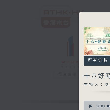
所有集數
電台直播
十八好
主持人：李
0
seconds
00:00