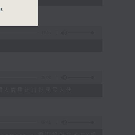
is
11:45
15:02
塘花園大廈重建首批居民入伙
09:41