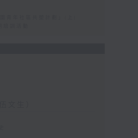
圍青年社區共塑計劃」(上)
期培訓活動
伍文生）
史