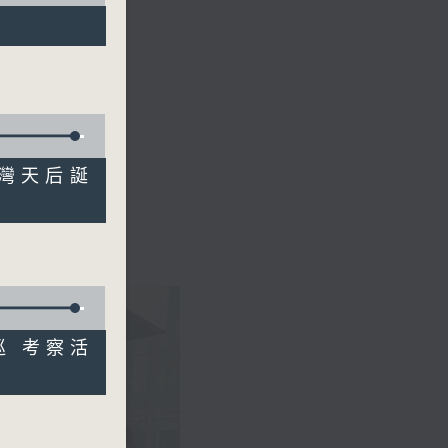
船灣天后誕
出巡 考察活