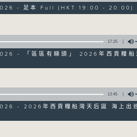
走出廣播道、深入十八區
026 - 足本 Full (HKT 19:00 - 20:00)
遊歷大街小巷、尋覓美好時光
區區香港、區區寶藏
Volume
十八好時光
主持：李漫芬、伍文生、區凱聲、林詠雯、何展鵬
17:25
監製: 林嘉瑜
**LIKE 及 追蹤FB專頁，緊貼十八好時光
5/2026 - 「區區有睇頭」 2026年西貢糧
FB:
www.facebook.com/18heartfeltvibes.rthk
Volume
IG:
instagram.com/18heartfeltvibes.rthk
13:45
/2026 - 2026年西貢糧船灣天后誕 海上
Volume