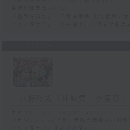
「社區有我幫」《全城義剪日 2026》
香港足球盛會2026
「遇到好街坊」「日常好地地-洪水橋與天水
「十八區樂部」「樂在劇中」英語音樂劇暑
04/08/2026
十八好時光（林詠雯、李漫芬、
足本 Full (HKT 19:00 - 20:00)
「世界Cosplay峰會」港隊首奪總冠軍創歷
「十八區樂部」馬鞍山社區Band