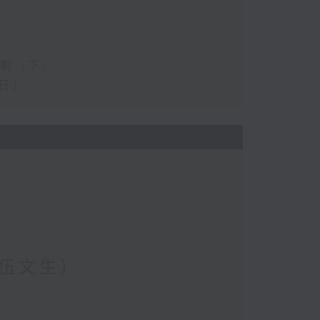
 (下)
日）
伍文生）