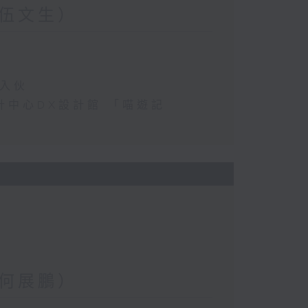
伍文生）
民入伙
港設計中心DX設計館 「喵遊記
何展鵬）