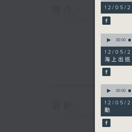
of
51
12/05/2
簡介
minutes,
9
seconds
GIST
90%
0
seconds
00:00
of
17
12/0
minutes,
25
海上出巡
seconds
90%
0
seconds
00:00
of
13
12/05
最新
minutes,
45
動
seconds
LATEST
90%