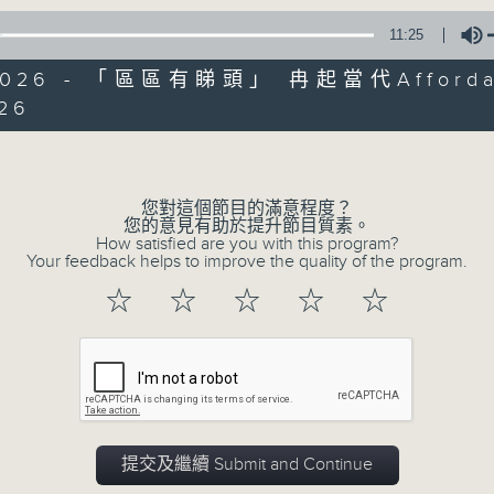
11:25
/2026 - 「區區有睇頭」 冉起當代Affordab
026
Volume
您對這個節目的滿意程度？
您的意見有助於提升節目質素。
How satisfied are you with this program?
Your feedback helps to improve the quality of the program.
☆
☆
☆
☆
☆
07/08/2026
十八好時光（區凱聲、李漫芬、伍
0
seconds
00:00
of
提交及繼續 Submit and Continue
50
07/08/2026 - 足本 Full (HKT 19:00