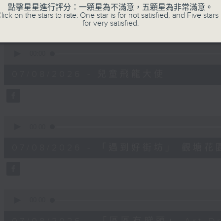
minutes,
點擊星星進行評分：一顆星為不滿意，五顆星為非常滿意。
8
lick on the stars to rate: One star is for not satisfied, and Five stars 
seconds
Volume
for very satisfied.
90%
0
seconds
00:00
of
11
07/08/2026 - 兒童飛龍大使
minutes,
45
seconds
Volume
90%
0
seconds
00:00
of
15
07/08/2026 - 「遇到好街坊」 觀
minutes,
2
seconds
Volume
90%
0
seconds
00:00
of
9