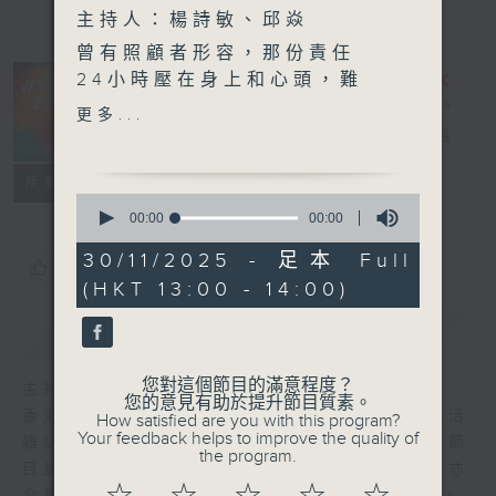
主持人：楊詩敏、邱焱
曾有照顧者形容，那份責任
24小時壓在身上和心頭，難
以喘息，有人更連找機會放鬆
非常人物生活雜
更多...
一下都會覺得內疚。隨著社會
誌
電台直播
老齡化，給予照顧者的資源也
FACEBOOK
聯絡
所有集數
越來越多元化，除了器具、服
0
務上的協助，還有幫助他們放
seconds
00:00
00:00
of
鬆身心的活動。明愛賽馬會照
0
30/11/2025 - 足本 Full
顧者資源及支援中心正是一個
您喜歡這個節目嗎?
seconds
(HKT 13:00 - 14:00)
面向全港各區照顧者、提供較
全面服務的地方。我們請來中
簡介
GIST
心的高級督導主任徐鳳儀、助
理社會工作主任郭芊彤，介紹
您對這個節目的滿意程度？
主持人：楊詩敏、邱焱
中心的服務，而服務使用者兼
您的意見有助於提升節目質素。
香港電台第一台自2008年推出《非常人物生活
How satisfied are you with this program?
義工梁女士也會分享她如何透
Your feedback helps to improve the quality of
雜誌》，關注殘疾人士生活，推動平等共融。節
過義工課程和服務，改善自己
the program.
目訪問不同障別人士和相關機構、專業人士，亦
和媽媽的相處。