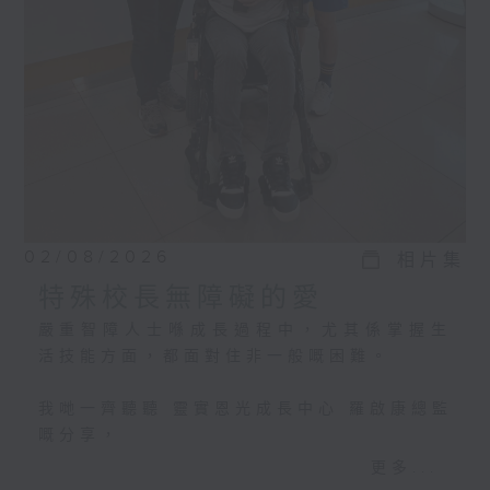
02/08/2026
相片集
特殊校長無障礙的愛
嚴重智障人士喺成長過程中，尤其係掌握生
活技能方面，都面對住非一般嘅困難。
我哋一齊聽聽 靈實恩光成長中心 羅啟康總監
嘅分享，
佢哋點樣為每位學員度身訂做個別學習計
更多...
劃，等學員可以成功過渡，踏入社會。