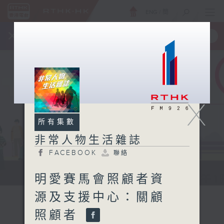
ENG
/
簡
×
全新 RTHK On The Go
取得
一手掌握 RTHK 電台、電視節目
X
所有集數
非常人物生活雜誌
FACEBOOK
聯絡
非常人物生活雜誌
明愛賽馬會照顧者資
源及支援中心：關顧
照顧者