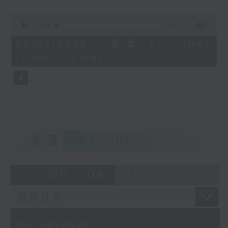
而又喺咩驅使羅總監40幾年嚟風雨不改，為
0
有需要嘅嚴重智障人士「無障礙的愛」呢？
seconds
00:00
50:25
of
50
02/08/2026 - 足本 Full (HKT
minutes,
13:00 - 14:00)
25
seconds
重溫
CATCHUP
05 - 08
2026
02/08/2026